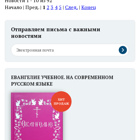
Новости 1 - 10 из 92
Начало | Пред. |
1
2
3
4
5
|
След.
|
Конец
Отправляем письма с важными
новостями
ЕВАНГЕЛИЕ УЧЕБНОЕ. НА СОВРЕМЕННОМ
РУССКОМ ЯЗЫКЕ
ХИТ
ПРОДАЖ