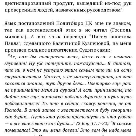
дистиллированный продукт, вышедший из-под рук
проверенных людей, назначенных руководством”.
Язык постановлений Политбюро ЦК мне не знаком,
так как постановлений этих я не читал (Господь
миловал). А вот язык перевода “Писем апостола
Павла”, сделанного Валентиной Кузнецовой, на меня
произвел сильное впечатление. Судите сами:
“Ах, вам бы потерпеть меня, даже если я немного
глуповат! Ну уж потерпите, пожалуйста... Я считаю,
что ни в чем не уступаю этим самым что ни на есть
сверхапостолам. Может, я не мастер говорить, но что
касается знания, тут другое дело... Повторяю еще раз:
не принимайте меня за дурака! А если принимаете, то
дайте мне еще немножко побыть дураком и чуть-чуть
побахвалиться! То, что я сейчас скажу, конечно, не от
Господа. В этой затее с хвастовством я буду говорить
как дурак... Пусть кто угодно претендует на что угодно
— я все еще говорю как дурак...” (2 Кор 11:1-22). “Я совсем
помешался! Это вы меня довели! Это вам бы надо меня