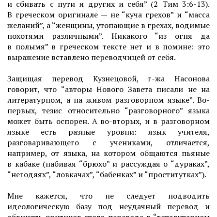
и сбивать с пути и других и себя” (2 Тим 3:6-13).
В греческом оригинале — не “куча грехов” и “масса
желаний”, а “женщины, утопающие в грехах, водимые
похотями различными”. Никакого “из огня да
в полымя” в греческом тексте нет и в помине: это
выражение вставлено переводчицей от себя.
Защищая перевод Кузнецовой, г-жа Насонова
говорит, что “авторы Нового Завета писали не на
литературном, а на живом разговорном языке”. Во-
первых, тезис относительно “разговорного” языка
может быть оспорен. А во-вторых, и в разговорном
языке есть разные уровни: язык учителя,
разговаривающего с учениками, отличается,
например, от языка, на котором общаются пьяные
в кабаке (набивая “брюхо” и рассуждая о “дураках”,
“негодяях”, “ловкачах”, “бабенках” и “проститутках”).
Мне кажется, что не следует подводить
идеологическую базу под неудачный перевод и