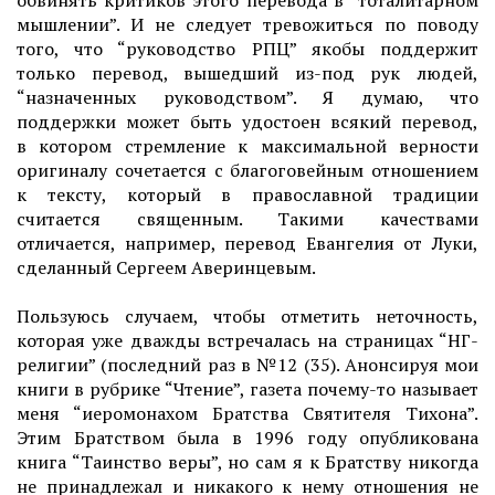
обвинять критиков этого перевода в “тоталитарном
мышлении”. И не следует тревожиться по поводу
того, что “руководство РПЦ” якобы поддержит
только перевод, вышедший из-под рук людей,
“назначенных руководством”. Я думаю, что
поддержки может быть удостоен всякий перевод,
в котором стремление к максимальной верности
оригиналу сочетается с благоговейным отношением
к тексту, который в православной традиции
считается священным. Такими качествами
отличается, например, перевод Евангелия от Луки,
сделанный Сергеем Аверинцевым.
Пользуюсь случаем, чтобы отметить неточность,
которая уже дважды встречалась на страницах “НГ-
религии” (последний раз в №12 (35). Анонсируя мои
книги в рубрике “Чтение”, газета почему-то называет
меня “иеромонахом Братства Святителя Тихона”.
Этим Братством была в 1996 году опубликована
книга “Таинство веры”, но сам я к Братству никогда
не принадлежал и никакого к нему отношения не