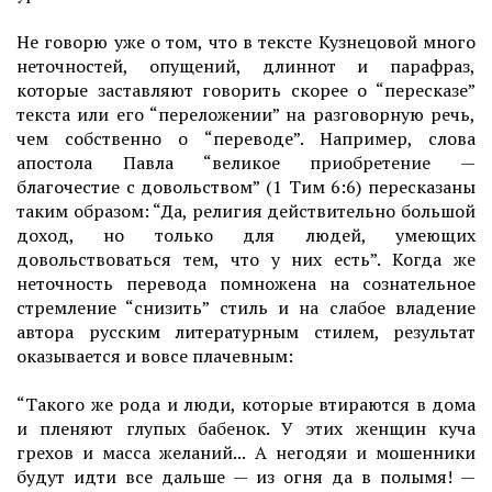
Не говорю уже о том, что в тексте Кузнецовой много
неточностей, опущений, длиннот и парафраз,
которые заставляют говорить скорее о “пересказе”
текста или его “переложении” на разговорную речь,
чем собственно о “переводе”. Например, слова
апостола Павла “великое приобретение —
благочестие с довольством” (1 Тим 6:6) пересказаны
таким образом: “Да, религия действительно большой
доход, но только для людей, умеющих
довольствоваться тем, что у них есть”. Когда же
неточность перевода помножена на сознательное
стремление “снизить” стиль и на слабое владение
автора русским литературным стилем, результат
оказывается и вовсе плачевным:
“Такого же рода и люди, которые втираются в дома
и пленяют глупых бабенок. У этих женщин куча
грехов и масса желаний... А негодяи и мошенники
будут идти все дальше — из огня да в полымя! —