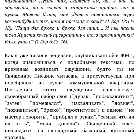
нахваливать! Пусть так, скажете вы, да, я вас не
обременил, но я ловкач и хитростью прибрал вас к
рукам. Может быть, мне удалось поживиться через
кого-нибудь из тех, кого я посылал к вам?” (1 Кор 12:11-
18). “Пища для брюха и брюхо для пищи... И ты часть
тела Христа хочешь превратить в тело проститутки?
Боже упаси!” (1 Кор 6:13-16).
Как я уже писал в рецензии, опубликованной в ЖМП,
когда знакомишься с подобными текстами, по
временам возникает ощущение, будто ты не
Священное Писание читаешь, а присутствуешь при
перебранке на кухне коммунальной квартиры.
Появлению этого ощущения способствует
своеобразный набор слов (“дурак”, “побахвалиться”,
“затея”, “помешался”, “нахваливать”, “ловкач”,
“поживиться”, “брюхо”, “проститутка”) и идиом (“не
мастер говорить”, “прибрал к рукам”, “самым что ни
на есть”, “меня довели”). Священный текст
низводится на площадный, базарный, кухонный
уровень.