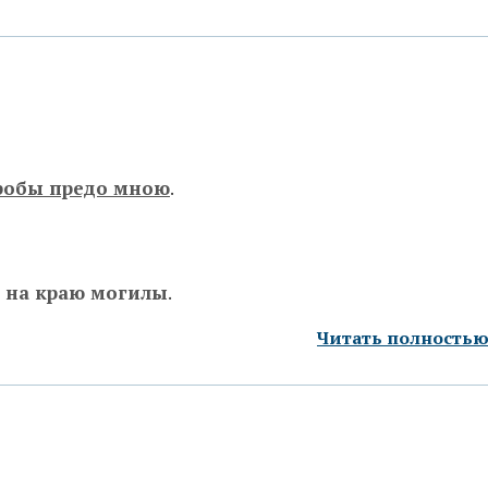
робы предо мною
.
— на краю могилы
.
Читать полность