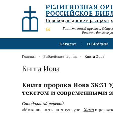
РЕЛИГИОЗНАЯ ОР
РОССИЙСКОЕ БИБ
Перевод, издание и распростр
Единственный предмет Обществ
России в большее у
Каталог
О Библии
Главная
Библейские чтения
Книга Иова
Книга Иова
Книга пророка Иова 38:31 
текстом и современными з
Синодальный перевод
«Можешь ли ты затянуть узел
Хима
и развяз