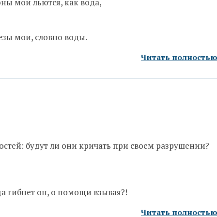
ны мои льются, как вода,
езы мои, словно воды.
Читать полность
костей: будут ли они кричать при своем разрушении?
а гибнет он, о помощи взывая?!
Читать полность