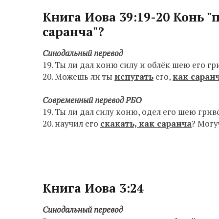
Книга Иова 39:19-20 Конь "п
саранча"?
Синодальный перевод
19. Ты ли дал коню силу и облёк шею его г
20. Можешь ли ты
испугать
его,
как саран
Современный перевод РБО
19. Ты ли дал силу коню, одел его шею грив
20. научил его
скакать, как саранча
? Могу
Книга Иова 3:24
Синодальный перевод