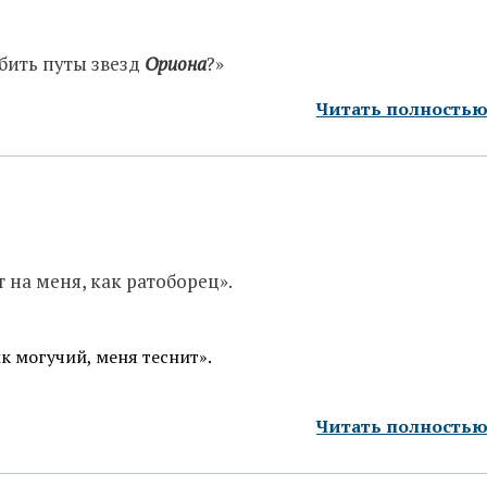
абить путы звезд
Ориона
?»
Читать полность
т на меня, как ратоборец».
ик могучий, меня теснит».
Читать полность