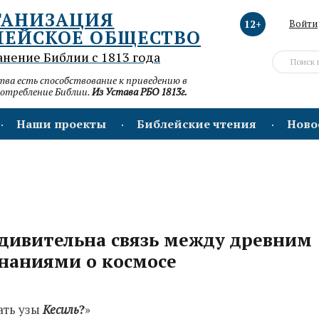
ГАНИЗАЦИЯ
12+
Войти
ЛЕЙСКОЕ ОБЩЕСТВО
анение Библии с 1813 года
а есть способствование к приведению в
потребление Библии.
Из Устава РБО 1813г.
Наши проекты
Библейские чтения
Ново
Удивительна связь между древним
наниями о космосе
ать узы
Кесил
ь
?
»