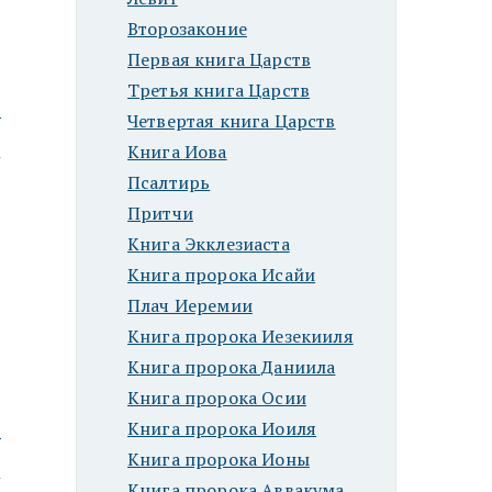
Второзаконие
Первая книга Царств
Третья книга Царств
ю
Четвертая книга Царств
Книга Иова
Псалтирь
Притчи
Книга Экклезиаста
Книга пророка Исайи
Плач Иеремии
Книга пророка Иезекииля
Книга пророка Даниила
Книга пророка Осии
Книга пророка Иоиля
ю
Книга пророка Ионы
Книга пророка Аввакума