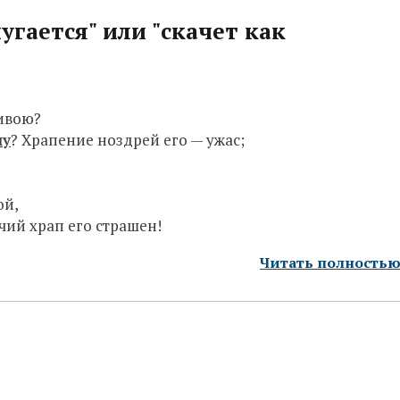
угается" или "скачет как
ривою?
чу
? Храпение ноздрей его — ужас;
ой,
чий храп его страшен!
Читать полность