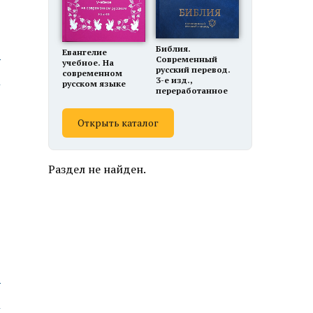
Библия.
Евангелие
ю
Современный
учебное. На
русский перевод.
современном
3-е изд.,
русском языке
переработанное
Открыть каталог
Раздел не найден.
ю