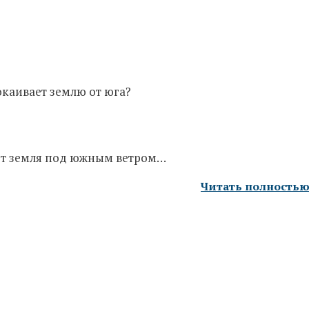
окаивает землю от юга?
ает земля под южным ветром…
Читать полность