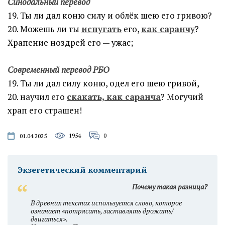
Синодальный перевод
19. Ты ли дал коню силу и облёк шею его гривою?
20. Можешь ли ты
испугать
его,
как саранчу
?
Храпение ноздрей его — ужас;
Современный перевод РБО
19. Ты ли дал силу коню, одел его шею гривой,
20. научил его
скакать, как саранча
? Могучий
храп его страшен!
1954
0
01.04.2025
Экзегетический комментарий
Почему такая разница?
В древних текстах используется слово, которое
означает «потрясать, заставлять дрожать/
двигаться».