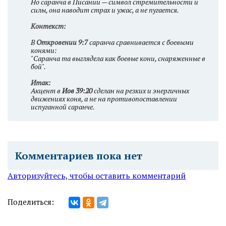
Но саранча в Писании — символ стремительности и
силы, она наводит страх и ужас, а не пугается.
Контекст:
В
Откровении 9:7
саранча сравнивается с боевыми
конями:
"Саранча та выглядела как боевые кони, снаряженные в
бой".
Итак:
Акцент в
Иов 39:20
сделан на резких и энергичных
движениях коня, а не на противопоставлении
испуганной саранче.
Комментариев пока нет
Авторизуйтесь, чтобы оставить комментарий
Поделиться: