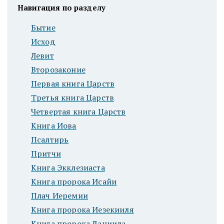
Навигация по разделу
Бытие
Исход
Левит
Второзаконие
Первая книга Царств
Третья книга Царств
Четвертая книга Царств
Книга Иова
Псалтирь
Притчи
Книга Экклезиаста
Книга пророка Исайи
Плач Иеремии
Книга пророка Иезекииля
Книга пророка Даниила