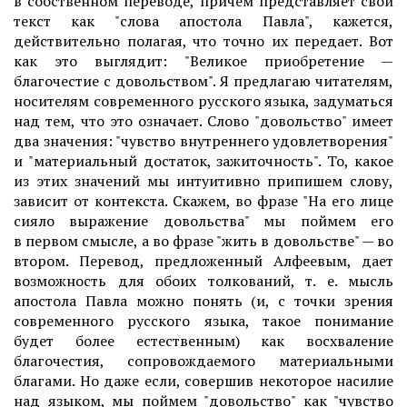
в собственном переводе, причем представляет свой
текст как "слова апостола Павла", кажется,
действительно полагая, что точно их передает. Вот
как это выглядит: "Великое приобретение —
благочестие с довольством". Я предлагаю читателям,
носителям современного русского языка, задуматься
над тем, что это означает. Слово "довольство" имеет
два значения: "чувство внутреннего удовлетворения"
и "материальный достаток, зажиточность". То, какое
из этих значений мы интуитивно припишем слову,
зависит от контекста. Скажем, во фразе "На его лице
сияло выражение довольства" мы поймем его
в первом смысле, а во фразе "жить в довольстве" — во
втором. Перевод, предложенный Алфеевым, дает
возможность для обоих толкований, т. е. мысль
апостола Павла можно понять (и, с точки зрения
современного русского языка, такое понимание
будет более естественным) как восхваление
благочестия, сопровождаемого материальными
благами. Но даже если, совершив некоторое насилие
над языком, мы поймем "довольство" как "чувство