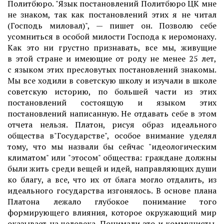
Политбюро. "Язык постановлений Политбюро ЦК мне
не знаком, так как постановлений этих я не читал
(Господь миловал)", — пишет он. Позволю себе
усомниться в особой милости Господа к иеромонаху.
Как это ни грустно признавать, все мы, живущие
в этой стране и имеющие от роду не менее 25 лет,
с языком этих пресловутых постановлений знакомы.
Мы все ходили в советскую школу и изучали в школе
советскую историю, по большей части из этих
постановлений состоящую и языком этих
постановлений написанную. Не отдавать себе в этом
отчета нельзя. Платон, рисуя образ идеального
общества в"Государстве", особое внимание уделял
тому, что мы назвали бы сейчас "идеологическим
климатом" или "этосом" общества: граждане должны
были жить среди вещей и идей, направляющих души
ко благу, а все, что их от блага могло отдалить, из
идеального государства изгонялось. В основе плана
Платона лежало глубокое понимание того
формирующего влияния, которое окружающий мир
оказывает на человека. Понимали это и коммунисты.