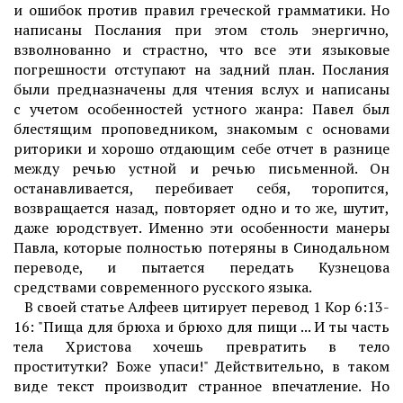
и ошибок против правил греческой грамматики. Но
написаны Послания при этом столь энергично,
взволнованно и страстно, что все эти языковые
погрешности отступают на задний план. Послания
были предназначены для чтения вслух и написаны
с учетом особенностей устного жанра: Павел был
блестящим проповедником, знакомым с основами
риторики и хорошо отдающим себе отчет в разнице
между речью устной и речью письменной. Он
останавливается, перебивает себя, торопится,
возвращается назад, повторяет одно и то же, шутит,
даже юродствует. Именно эти особенности манеры
Павла, которые полностью потеряны в Синодальном
переводе, и пытается передать Кузнецова
средствами современного русского языка.
В своей статье Алфеев цитирует перевод 1 Кор 6:13-
16: "Пища для брюха и брюхо для пищи ... И ты часть
тела Христова хочешь превратить в тело
проститутки? Боже упаси!" Действительно, в таком
виде текст производит странное впечатление. Но