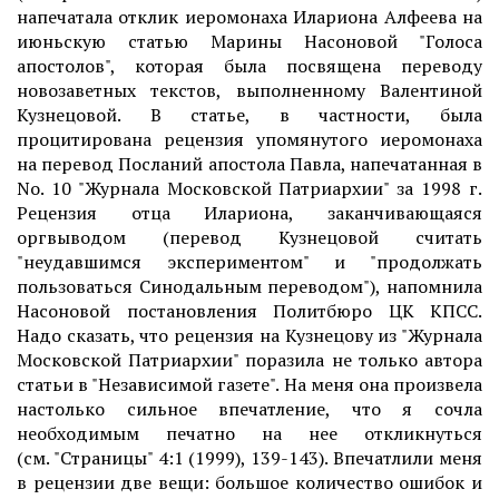
напечатала отклик иеромонаха Илариона Алфеева на
июньскую статью Марины Насоновой "Голоса
апостолов", которая была посвящена переводу
новозаветных текстов, выполненному Валентиной
Кузнецовой. В статье, в частности, была
процитирована рецензия упомянутого иеромонаха
на перевод Посланий апостола Павла, напечатанная в
No. 10 "Журнала Московской Патриархии" за 1998 г.
Рецензия отца Илариона, заканчивающаяся
оргвыводом (перевод Кузнецовой считать
"неудавшимся экспериментом" и "продолжать
пользоваться Синодальным переводом"), напомнила
Насоновой постановления Политбюро ЦК КПСС.
Надо сказать, что рецензия на Кузнецову из "Журнала
Московской Патриархии" поразила не только автора
статьи в "Независимой газете". На меня она произвела
настолько сильное впечатление, что я сочла
необходимым печатно на нее откликнуться
(см. "Страницы" 4:1 (1999), 139-143). Впечатлили меня
в рецензии две вещи: большое количество ошибок и