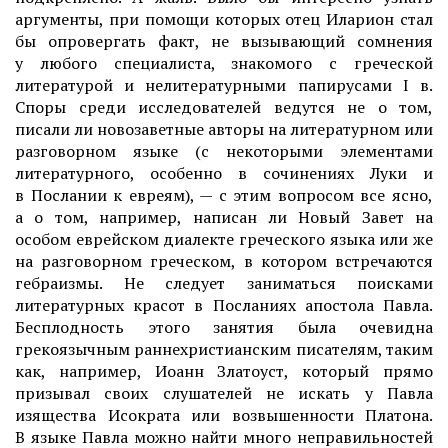
аргументы, при помощи которых отец Иларион стал
бы опровергать факт, не вызывающий сомнения
у любого специалиста, знакомого с греческой
литературой и нелитературными папирусами I в.
Споры среди исследователей ведутся не о том,
писали ли новозаветные авторы на литературном или
разговорном языке (с некоторыми элементами
литературного, особенно в сочинениях Луки и
в Послании к евреям), — с этим вопросом все ясно,
а о том, например, написан ли Новый Завет на
особом еврейском диалекте греческого языка или же
на разговорном греческом, в котором встречаются
гебраизмы. Не следует заниматься поисками
литературных красот в Посланиях апостола Павла.
Бесплодность этого занятия была очевидна
грекоязычным раннехристианским писателям, таким
как, например, Иоанн Златоуст, который прямо
призывал своих слушателей не искать у Павла
изящества Исократа или возвышенности Платона.
В языке Павла можно найти много неправильностей