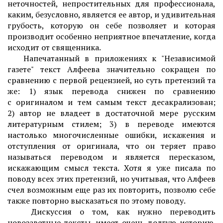
неточностей, непростительных для профессионала,
каким, безусловно, является ее автор, и удивительная
грубость, которую он себе позволяет и которая
производит особенно неприятное впечатление, когда
исходит от священника.
Напечатанный в приложениях к "Независимой
газете" текст Алфеева значительно сокращен по
сравнению с первой рецензией, но суть претензий та
же: 1) язык перевода снижен по сравнению
с оригиналом и тем самым текст десакрализован;
2) автор не владеет в достаточной мере русским
литературным стилем; 3) в переводе имеются
настолько многочисленные ошибки, искажения и
отступления от оригинала, что он теряет право
называться переводом и является пересказом,
искажающим смысл текста. Хотя я уже писала по
поводу всех этих претензий, но учитывая, что Алфеев
счел возможным еще раз их повторить, позволю себе
также повторно высказаться по этому поводу.
Дискуссия о том, как нужно переводить
новозаветные тексты, имеет очень долгую историю.