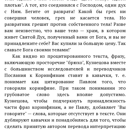
плотью". А тот, кто соединился с Господом, один дух
с Ним. Бегите от разврата! Какой бы грех ни
совершил человек, грех не касается тела. Но
развратник грешит против собственного тела! Разве
вам неизвестно, что ваше тело — храм, в котором
живет Святой Дух, полученный вами от Бога, и вы не
принадлежите себе? Вас купили за большую цену. Так
славьте Бога своими телами!"
Как видно из процитированного текста, фразу,
включающую просторечие "брюхо", Кузнецова вместе
с большинством исследователей и переводчиков
Послания к Коринфянам ставит в кавычки, т. е.
понимает как цитирование Павлом того, что
говорили коринфяне. При таком понимании это
грубоватое слово здесь вполне допустимо.
Кузнецова, чтобы подчеркнуть принадлежность
части фраз коринфянам, а не Павлу, добавляет "Вы
говорите" — слова, которые отсутствует в тексте. Они
дублируют кавычки и понадобились для того, чтобы
сделать принятую aвтором перевода интерпретацию