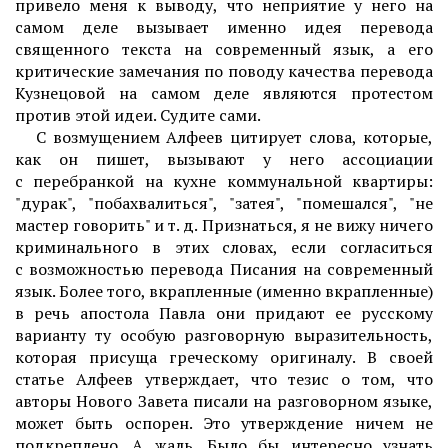
привело меня к выводу, что неприятие у него на
самом деле вызывает именно идея перевода
священного текста на современный язык, а его
критические замечания по поводу качества перевода
Кузнецовой на самом деле являются протестом
против этой идеи. Судите сами.
С возмущением Алфеев цитирует слова, которые,
как он пишет, вызывают у него ассоциации
с перебранкой на кухне коммунальной квартиры:
"дурак", "побахвалиться", "затея", "помешался", "не
мастер говорить" и т. д. Признаться, я не вижу ничего
криминального в этих словах, если согласиться
с возможностью перевода Писания на современный
язык. Более того, вкрапленные (именно вкрапленные)
в речь апостола Павла они придают ее русскому
варианту ту особую разговорную выразительность,
которая присуща греческому оригиналу. В своей
статье Алфеев утверждает, что тезис о том, что
авторы Нового Завета писали на разговорном языке,
может быть оспорен. Это утверждение ничем не
подкреплено. А жаль. Было бы интересно узнать