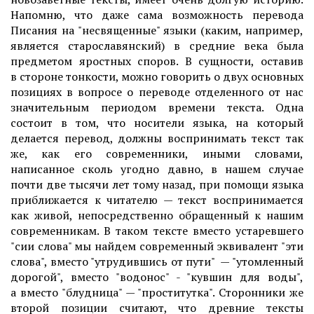
Напомню, что даже сама возможность перевода
Писания на "несвященные" языки (каким, например,
является старославянский) в средние века была
предметом яростных споров. В сущности, оставив
в стороне тонкости, можно говорить о двух основных
позициях в вопросе о переводе отделенного от нас
значительным периодом времени текста. Одна
состоит в том, что носители языка, на который
делается перевод, должны воспринимать текст так
же, как его современники, иными словами,
написанное сколь угодно давно, в нашем случае
почти две тысячи лет тому назад, при помощи языка
приближается к читателю — текст воспринимается
как живой, непосредственно обращенный к нашим
современникам. В таком тексте вместо устаревшего
"сии слова" мы найдем современный эквивалент "эти
слова", вместо "утрудившись от пути" — "утомленный
дорогой", вместо "водонос" - "кувшин для воды",
а вместо "блудница" — "проститутка". Сторонники же
второй позиции считают, что древние тексты