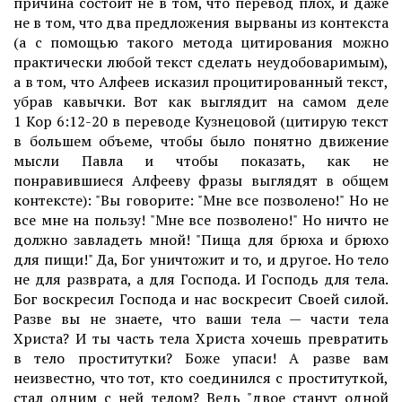
причина состоит не в том, что перевод плох, и даже
не в том, что два предложения вырваны из контекста
(а с помощью такого метода цитирования можно
практически любой текст сделать неудобоваримым),
а в том, что Алфеев исказил процитированный текст,
убрав кавычки. Вот как выглядит на самом деле
1 Кор 6:12-20 в переводе Кузнецовой (цитирую текст
в большем объеме, чтобы было понятно движение
мысли Павла и чтобы показать, как не
понравившиеся Алфееву фразы выглядят в общем
контексте): "Вы говорите: "Мне все позволено!" Но не
все мне на пользу! "Мне все позволено!" Но ничто не
должно завладеть мной! "Пища для брюха и брюхо
для пищи!" Да, Бог уничтожит и то, и другое. Но тело
не для разврата, а для Господа. И Господь для тела.
Бог воскресил Господа и нас воскресит Своей силой.
Разве вы не знаете, что ваши тела — части тела
Христа? И ты часть тела Христа хочешь превратить
в тело проститутки? Боже упаси! А разве вам
неизвестно, что тот, кто соединился с проституткой,
стал одним с ней телом? Ведь "двое станут одной