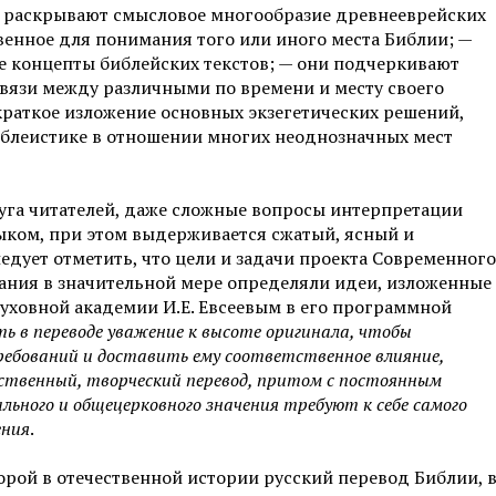
и раскрывают смысловое многообразие древнееврейских
венное для понимания того или иного места Библии; —
 концепты библейских текстов; — они подчеркивают
вязи между различными по времени и месту своего
раткое изложение основных экзегетических решений,
блеистике в отношении многих неоднозначных мест
уга читателей, даже сложные вопросы интерпретации
ыком, при этом выдерживается сжатый, ясный и
едует отметить, что цели и задачи проекта Современного
дания в значительной мере определяли идеи, изложенные
духовной академии И.Е. Евсеевым в его программной
ь в переводе уважение к высоте оригинала, чтобы
ебований и доставить ему соответственное влияние,
ственный, творческий перевод, притом с постоянным
льного и общецерковного значения требуют к себе самого
ения
.
орой в отечественной истории русский перевод Библии, 