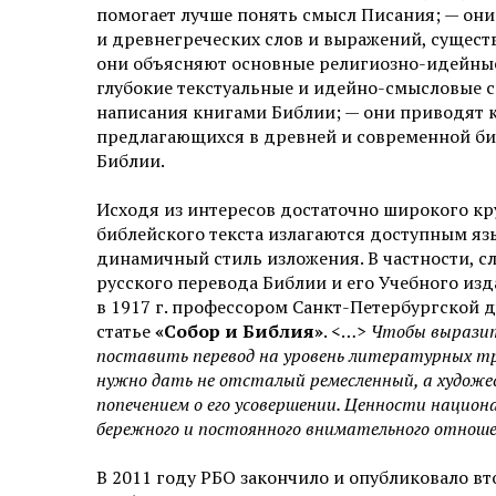
помогает лучше понять смысл Писания; — он
и древнегреческих слов и выражений, сущест
они объясняют основные религиозно-идейные
глубокие текстуальные и идейно-смысловые с
написания книгами Библии; — они приводят к
предлагающихся в древней и современной би
Библии.
Исходя из интересов достаточно широкого кр
библейского текста излагаются доступным яз
динамичный стиль изложения. В частности, сл
русского перевода Библии и его Учебного из
в 1917 г. профессором Санкт-Петербургской 
статье
«Собор и Библия»
. <…>
Чтобы выразит
поставить перевод на уровень литературных тр
нужно дать не отсталый ремесленный, а художе
попечением о его усовершении. Ценности национа
бережного и постоянного внимательного отнош
В 2011 году РБО закончило и опубликовало вт