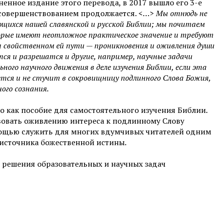
енное издание этого перевода, в 2017 вышло его 3-е
и совершенствованием продолжается. <…>
Мы отнюдь не
ющихся нашей славянской и русской Библии; мы почитаем
торые имеют неотложное практическое значение и требуют
а свойственном ей пути — проникновения и оживления души
тся и разрешатся и другие, например, научные задачи
ого научного движения в деле изучения Библии, если эта
ется и не стучит в сокровищницу подлинного Слова Божия,
ого сознания.
 как пособие для самостоятельного изучения Библии.
твовать оживлению интереса к подлинному Слову
мощью служить для многих вдумчивых читателей одним
оисточника божественной истины.
я решения образовательных и научных задач