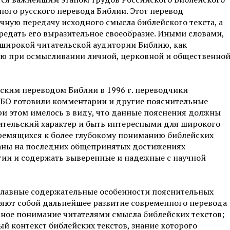
ого русского перевода Библии. Этот перевод
чную передачу исходного смысла библейского текста, а
едать его выразительное своеобразие. Иными словами,
 широкой читательской аудитории Библию, как
ную при осмысливании личной, церковной и общественно
ским переводом Библии в 1996 г. переводчики
РБО готовили комментарии и другие пояснительные
ри этом имелось в виду, что данные пояснения должны
тельский характер и быть интересными для широкого
тремящихся к более глубокому пониманию библейских
ваны на последних общепринятых достижениях
огии и содержать выверенные и надежные с научной
главные содержательные особенности пояснительных
ляют собой дальнейшее развитие современного перевода
стное понимание читателями смысла библейских текстов;
 контекст библейских текстов, знание которого