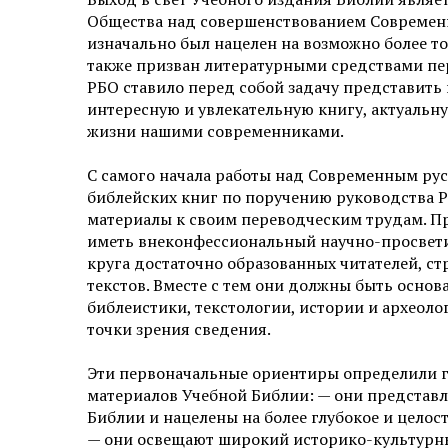
Общества над совершенствованием Современн
изначально был нацелен на возможно более то
также призван литературными средствами пер
РБО ставило перед собой задачу представить
интересную и увлекательную книгу, актуаль
жизни нашими современниками.
С самого начала работы над Современным рус
библейских книг по поручению руководства 
материалы к своим переводческим трудам. П
иметь внеконфессиональный научно-просвети
круга достаточно образованных читателей, с
текстов. Вместе с тем они должны быть осно
библеистики, текстологии, истории и археол
точки зрения сведения.
Эти первоначальные ориентиры определили 
материалов Учебной Библии: — они представ
Библии и нацелены на более глубокое и цело
— они освещают широкий историко-культурный