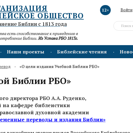
ГАНИЗАЦИЯ
12+
Войти
ЛЕЙСКОЕ ОБЩЕСТВО
анение Библии с 1813 года
а есть способствование к приведению в
потребление Библии.
Из Устава РБО 1813г.
Наши проекты
Библейские чтения
Ново
ревод
«О цели издания Учебной Библии РБО»
ой Библии РБО»
го директора РБО А.А. Руденко,
 на кафедре библеистики
православной духовной академии
ременные переводы и издания Библии»
тся важнейшим этапом трудов Российского Библейского