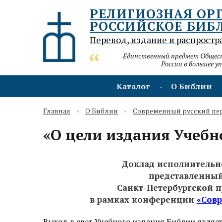
РЕЛИГИОЗНАЯ ОР
РОССИЙСКОЕ БИБ
Перевод, издание и распростр
Единственный предмет Обществ
России в большее у
Каталог
О Библии
Главная
О Библии
Современный русский пе
«О цели издания Учебн
Доклад исполнительно
представленный
Санкт-Петербургской 
в рамках конференции
«Сов
Выход в свет Учебного издания Библии являе