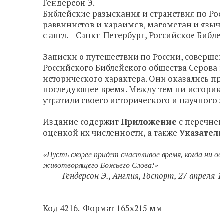
Гендерсон Э.
Библейские разыскания и странствия по Ро
раввинистов и караимов, магометан и язы
с англ. – Санкт-Петербург, Российское Библей
Записки о путешествии по России, соверш
Российского Библейского общества Серова 
исторического характера. Они оказались пр
последующее время. Между тем ни историко
утратили своего исторического и научного
Издание содержит
Прило
жение
с перечне
оценкой их численности, а также
Указател
«Пусть скорее придет счастливое время, когда ни 
животворящего Божьего Слова!»
Гендерсон Э., Англия, Госпорт, 27 апреля 
Код 4216. Формат 165х215 мм