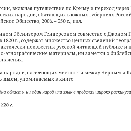
ссии, включая путешествие по Крыму и переход через 
ческих народов, обитающих в южных губерниях Россий
ское Общество, 2006. – 350 с., илл.
енном Эбенизером Гендерсоном совместно с Джоном 
в 1820 г., содержат множество ценных сведений геогр
актически неизвестны русской читающей публике и при
-этнографические материалы, ни заметки о библейски
 значения.
м народов, населяющих местности между Черным и 
ь имен
, упоминаемых в книге.
одна область, ни один народ или язык в пределах широко раскин
1826 г.