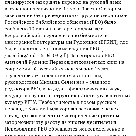
планируется завершить перевод на русский язык
всех канонических книг Ветхого Завета. О скором
завершении беспрецедентного труда переводчиков
Российского библейского общества (РБО) было
сообщено 10 июня на вечере в малом зале
Всероссийской государственно библиотеки
иностранной литературы им Рудомино (ВГБИЛ), где
были представлены новые издания РБО. [
/user_img/rud_16_06_09.gif ] Исп. директор РБО
Анатолий Руденко Перевод ветхозаветных книг на
современный русский язык в течение 15 лет
осуществлялся коллективом авторов под
руководством Михаила Селезнева – главного
редактора РБО, кандидата филологических наук,
ведущего научного сотрудника Института восточных
культур РГГУ. Необходимость в новом русском
переводе Библии была хорошо осознана еще век
назад, однако известные исторические причины
затормозили эту работу на многие десятилетия.
Переводчики РБО обращаются непосредственно к
древнему оригиналу ветхозаветных книг – к тескам