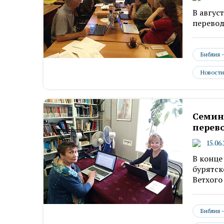
В авгус
перевод
Библия 
Новости
Семин
перево
15.06
В конце
бурятск
Ветхого
Библия 