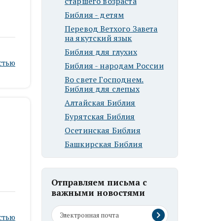
старшего возраста
Библия - детям
Перевод Ветхого Завета
на якутский язык
Библия для глухих
стью
Библия - народам России
Во свете Господнем.
Библия для слепых
Алтайская Библия
Бурятская Библия
Осетинская Библия
Башкирская Библия
Отправляем письма с
важными новостями
стью