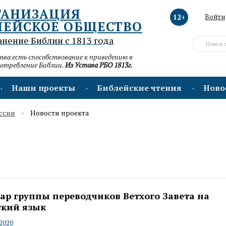
ГАНИЗАЦИЯ
12+
Войти
ЛЕЙСКОЕ ОБЩЕСТВО
анение Библии с 1813 года
а есть способствование к приведению в
потребление Библии.
Из Устава РБО 1813г.
Наши проекты
Библейские чтения
Ново
ссии
Новости проекта
ар группы переводчиков Ветхого Завета на
ский язык
.2020