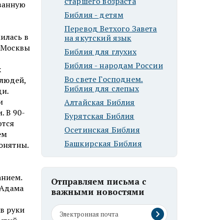
старшего возраста
ованную
Библия - детям
Перевод Ветхого Завета
милась в
на якутский язык
з Москвы
Библия для глухих
Библия - народам России
х
Во свете Господнем.
 людей,
Библия для слепых
ди.
и
Алтайская Библия
. В 90-
Бурятская Библия
ются
Осетинская Библия
ем
Башкирская Библия
понятны.
анием.
Отправляем письма с
 Адама
важными новостями
 в руки