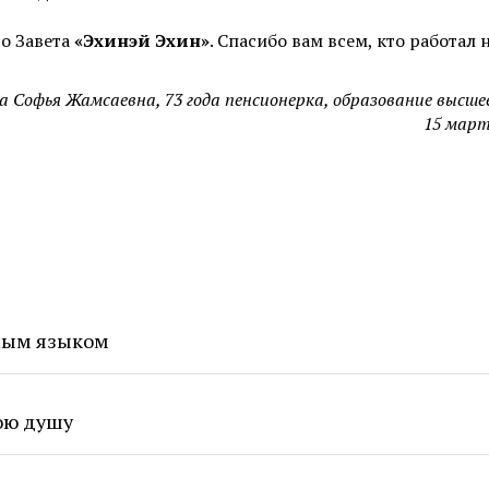
го Завета
«Эхинэй Эхин»
. Спасибо вам всем, кто работал 
а Софья Жамсаевна, 73 года пенсионерка, образование высшее
15 март
дным языком
мою душу