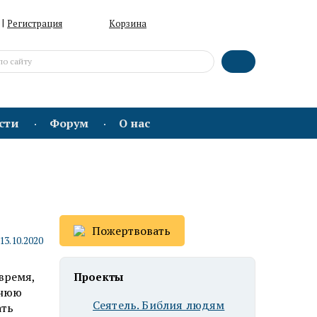
|
Регистрация
Корзина
сти
Форум
О нас
Пожертвовать
13.10.2020
время,
Проекты
ьнюю
Сеятель. Библия людям
ать