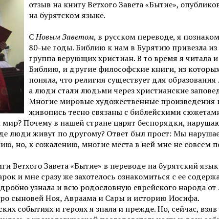
отзыв на книгу Ветхого Завета «Бытие», опублик
на бурятском языке.
С
Новым Заветом
, в русском переводе, я познако
80-ые годы. Библию к нам в Бурятию привезла и
группа верующих христиан. В то время я читала и
Библию, и другие философские книги, из которы
поняла, что религия существует для образования
а люди стали людьми через христианские запове
Многие мировые художественные произведения 
живопись тесно связаны с библейскими сюжетами
ен мир? Почему в нашей стране царят беспорядки, наруша
паде люди живут по другому? Ответ был прост: Мы наруша
ию, но, к сожалению, многие места в ней мне не совсем 
ги Ветхого Завета «Бытие» в переводе на бурятский язык
арок и мне сразу же захотелось ознакомиться с ее содерж
подробно узнала и всю родословную еврейского народа от
 про сыновей Ноя, Авраама и Сары и историю Иосифа.
их событиях и героях я знала и прежде. Но, сейчас, взяв