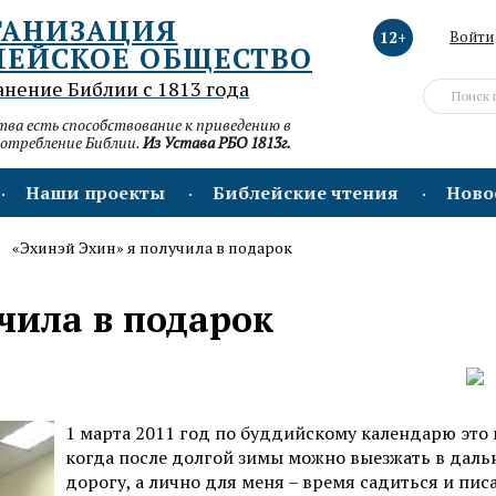
ГАНИЗАЦИЯ
12+
Войти
ЛЕЙСКОЕ ОБЩЕСТВО
анение Библии с 1813 года
а есть способствование к приведению в
потребление Библии.
Из Устава РБО 1813г.
Наши проекты
Библейские чтения
Ново
«Эхинэй Эхин» я получила в подарок
чила в подарок
1 марта 2011 год по буддийскому календарю это 
когда после долгой зимы можно выезжать в дал
дорогу, а лично для меня – время садиться и пис