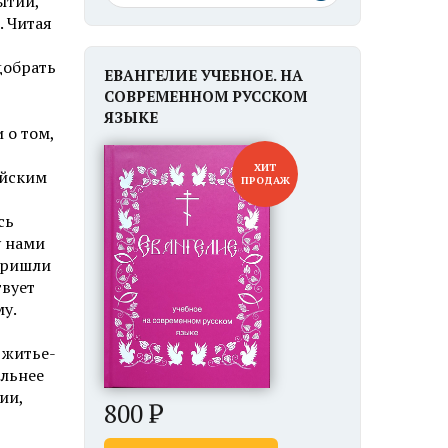
ытий,
. Читая
добрать
ЕВАНГЕЛИЕ УЧЕБНОЕ. НА
СОВРЕМЕННОМ РУССКОМ
ЯЗЫКЕ
 о том,
ХИТ
ейским
ПРОДАЖ
сь
у нами
 пришли
твует
му.
 житье-
ильнее
ии,
800