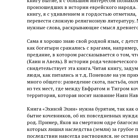
книгу Бытие, я с большим интересом познако
произошедших в истории еврейского народа. 
книгу, я с удивлением и гордостью отметила,
перевести сложную религиозную литературу. 
нужные слова, раскрывающие смысл древнего т
Сама я хорошо знаю свой родной язык, с детст
как богатыри сражались с врагами, например
предание, в котором рассказывается о том, ч
(Каин и Авель). В истории рода человеческого
свидетельствует эта книга. Читая книгу, зад
люди, как питались и т.д. Поневоле на ум п
много общего: разведение скота, пастьба, охо
из тех мест, где между Евфратом и Тигром коч
территория, которая носит название Наян Нава
Книга «Эхинэй Эхин» нужна бурятам, так как 
бытие кочевников, об их повседневных нужда
род. Пример, Яков на смертном одре благосло
которых лишил наследства (земли) за грубое 
последствии навсегда растворился, не оставив