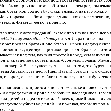
милась с хронологической последовательностью всех соб
Мне было приятно читать об этом на своем родном языке
 как богат мой родной бурятский язык, и на него можно
Меня поражала работа переводчиков, которые смогли по
екста. Читается легко и понятно.
ва читала много преданий, сказок про Вечно Синее небо и
,
«Абай Гэсэр хан»
,
«Шоно батар
» и т. д. Я сравнивала наше
то брат предает брата (Шоно батар и Цырен-Галдан) с евр
 постоянно существует противоборство добра и зла, о чем
умываешься над тем, как жил простой народ, чем занимали
риходит сравнение с кочевниками-бурят-монголами. Межд
та на зверей. У нас существует легенда о том, что буряты
евал Авраам. Есть песня Наян Нава. И говорят, что сущес
, и город, с названием, близким по звучанию к бурятско
она написана на простом и понятном языке и повествует о
х и о продолжении рода. Чем больше наследников, тем с
вил детей и наделил их землей, всех кроме Шимона и Лев
поведение и убийство людей. Он пожелал, чтобы их род в
 следа.