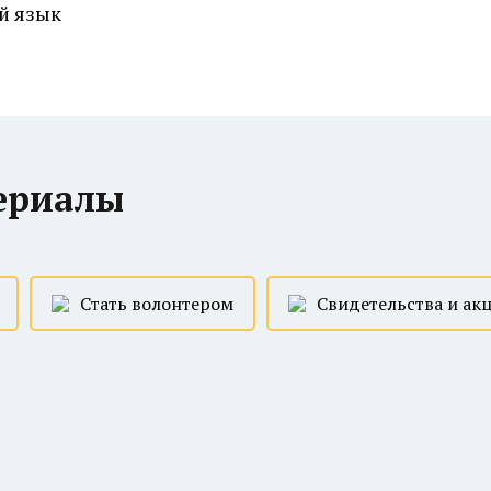
й язык
ериалы
Стать волонтером
Свидетельства и ак