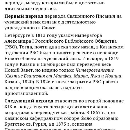
периода, между которыми были достаточно
длительные перерывы.
Первый период
перевода Священного Писания на
чувашский язык связан с деятельностью
учрежденного в Санкт-
Петербурге в 1813 году указом императора
Александра I Российского Библейского Общества
(РБО). Тогда, почти два века тому назад, в Казанском
отделении РБО было принято решение о переводе
Нового Завета на чувашский язык. И вскоре, в 1819
году в Казани и Симбирске был переведен весь
Новый Завет, но издано только
Четвероевангелие
(
Святые Евангелия от Матфея, Марка, Луки и Иоанна
.
Казань, 1820). В 1826 г. после закрытия РБО работа
над переводом оказалась надолго
приостановленной.
Следующий период
относится ко второй половине
XIX в., когда спустя четыре десятилетия вновь
возродилась переводческая работа. В 1867 г. при
Казанском кафедральном соборе было образовано
Братство св. Гурия, а в 1875 г. основана
Переводческая комиссия, во главе которой стоял