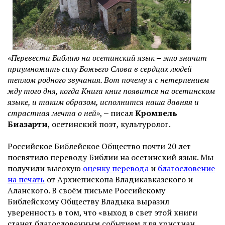
«Перевести Библию на осетинский язык ‒ это значит
приумножить силу Божьего Слова в сердцах людей
теплом родного звучания. Вот почему я с нетерпением
жду того дня, когда Книга книг появится на осетинском
языке, и таким образом, исполнится наша давняя и
страстная мечта о ней»
, ‒ писал
Кромвель
Биазарти
, осетинский поэт, культуролог.
Российское Библейское Общество почти 20 лет
посвятило переводу Библии на осетинский язык. Мы
получили высокую
оценку перевода
и
благословение
на печать
от Архиепископа Владикавказского и
Аланского. В своём письме Российскому
Библейскому Обществу Владыка выразил
уверенность в том, что «выход в свет этой книги
станет благословенным событием для христиан