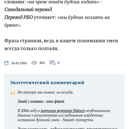
словами: «
на чреве твоём будешь ходить
» -
Синодальный перевод
.
Перевод РБО
уточняет: «
ты будешь ползать на
брюхе
».
Фраза странная, ведь в нашем понимании змеи
всегда только ползали.
820
0
26.01.2026
Экзегетический комментарий
Но теперь мы знаем: не всегда.
Змей с ногами - это факт
В 2006 году в
научном журнале
Nature
опубликовали
данные о результатах исследования найденных
останков древней змеи - Najash rionegrina.
Змея имела ноги - задние конечности, прикрепленные к