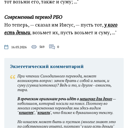
тот возьми его, также и суму; ..."
Современный перевод РБО
Но теперь, — сказал им Иисус, — пусть тот,
у кого
есть деньги
, возьмет их, пусть возьмет и суму, ..."
569
0
16.03.2026
Экзегетический комментарий
При чтении Синодального перевода, может
возникнуть вопрос: зачем брать с собой и мешок, и
суму (сумка/котомка)? Ведь и то, и другое - емкость,
тара.
В греческом оригинале речь идёт о
мешочке для денег
—
небольшом, который носили на поясе. Поэтому во
многих современных переводах мы здесь видим
"
кошелек
", "
кошель
", что ближе к буквальному тексту.
Но кошелек может быть и пустым (многие знают это
по собственному опыту), поэтому "у кого есть деньги"