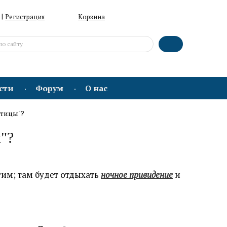
|
Регистрация
Корзина
сти
Форум
О нас
птицы"?
"?
гим; там будет отдыхать
ночное привидение
и