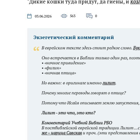
"Дикие кошки туда придут, да гиены, и
коз
563
0
03.06.2026
Экзегетический комментарий
В еврейском тексте здесь стоит редкое слово.
Бук
Оно встречается в Библии только один раз, поэ
• «ночное привидение»
• «филин»
• «ночная птица»
Но важно: в оригинале именно
лилит
.
Почему многие переводы говорят о птице?
Потому что Исайя описывает землю запустения, 
Лилит - это что, это кто?
Комментарий Учебной Библии РБО
В постбиблейской еврейской традиции Лилит ...
же – царица Савская
и проч. (эти представления 