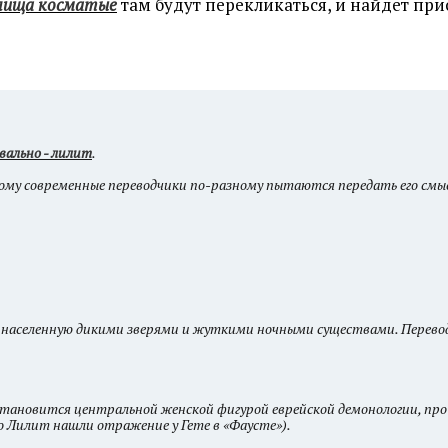
лища косматые
там будут перекликаться, и найдет пр
вально - лилит
.
тому современные переводчики по-разному пытаются передать его смы
населенную дикими зверями и жуткими ночными существами. Переводч
становится центральной женской фигурой еврейской демонологии, про
о Лилит нашли отражение у Гете в «Фаусте»).