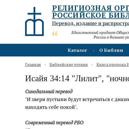
РЕЛИГИОЗНАЯ ОР
РОССИЙСКОЕ БИБ
Перевод, издание и распростр
Единственный предмет Обществ
России в большее у
Каталог
О Библии
Главная
Библейские чтения
Книга пророка 
Исайя 34:14 "Лилит", "ноч
Синодальный перевод
"И звери пустыни будут встречаться с дик
находить себе покой".
Современный перевод РБО