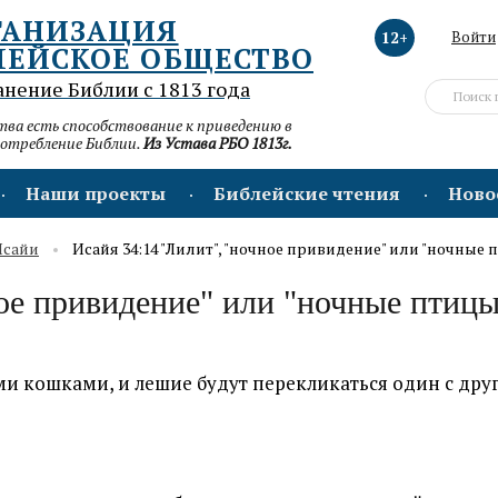
ГАНИЗАЦИЯ
12+
Войти
ЛЕЙСКОЕ ОБЩЕСТВО
анение Библии с 1813 года
а есть способствование к приведению в
потребление Библии.
Из Устава РБО 1813г.
Наши проекты
Библейские чтения
Ново
Исайи
Исайя 34:14 "Лилит", "ночное привидение" или "ночные 
ное привидение" или "ночные птицы
ими кошками, и лешие будут перекликаться один с дру