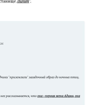
истанище
Лилит
".
сл:
ики "приземляли" загадочный образ до ночных птиц.
 нее рассказывается, что
она
–первая жена Адама, она