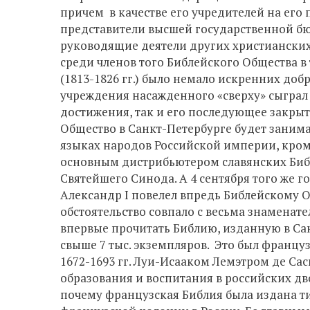
причем в качестве его учредителей на ег
представители высшей государственной бю
руководящие деятели других христианских
среди членов того Библейского Общества 
(1813-1826 гг.) было немало искренних добр
учреждения насажденного «сверху» сыграл с
достижения, так и его последующее закрыт
Общество в Санкт-Петербурге будет заним
языках народов Российской империи, кроме 
основным дистрибьютером славянских Библ
Святейшего Синода. А 4 сентября того же г
Александр I повелел впредь Библейскому 
обстоятельство совпало с весьма знамена
впервые прочитать Библию, изданную в С
свыше 7 тыс. экземпляров. Это был францу
1672-1693 гг. Луи-Исааком Лемэтром де Сас
образования и воспитания в российских дво
почему французская Библия была издана 