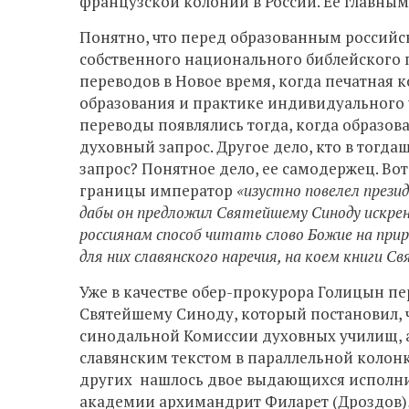
французской колонии в России. Ее главным
Понятно, что перед образованным российс
собственного национального библейского п
переводов в Новое время, когда печатная 
образования и практике индивидуального ч
переводы появлялись тогда, когда образов
духовный запрос. Другое дело, кто в тогд
запрос? Понятное дело, ее самодержец. Вот,
границы император
«изустно повелел презид
дабы он предложил Святейшему Синоду искрен
россиянам способ читать слово Божие на при
для них славянского наречия, на коем книги С
Уже в качестве обер-прокурора Голицын пе
Святейшему Синоду, который постановил,
синодальной Комиссии духовных училищ, а 
славянским текстом в параллельной колонке
других нашлось двое выдающихся исполни
академии архимандрит Филарет (Дроздов),