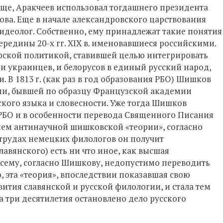
тище, Аракчеев использовал тогдашнего президента
ва. Еще в начале александровского царствования
деолог. Собственно, ему принадлежат такие понятия
середины 20-х гг. XIX в. именовавшиеся российскими.
рской политикой, ставившей целью интегрировать
и украинцев, и белорусов в единый русский народ,
. В 1813 г. (как раз в год образования РБО) Шишков
мии, бывшей по образцу Французской академии
ого языка и словесности. Уже тогда Шишков
РБО и в особенности перевода Священного Писания
вием антинаучной шишковской «теории», согласно
 в трудах немецких филологов он получит
авянского) есть ни что иное, как высшая
осему, согласно Шишкову, недопустимо переводить
, эта «теория», впоследствии показавшая свою
вития славянской и русской филологии, и стала тем
 три десятилетия остановлено дело русского