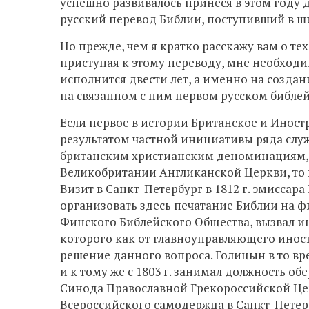
успешно развивалось принеся в этом году
русский перевод Библии, поступивший в ш
Но прежде, чем я кратко расскажу вам о т
приступая к этому переводу, мне необходи
исполнится двести лет, а именно на созда
на связанном с ним первом русском библе
Если первое в истории Британское и Иност
результатом частной инициативы ряда слу
британским христианским деноминациям, а
Великобритании Англиканской Церкви, то в
Визит в Санкт-Петербург в 1812 г. эмисса
организовать здесь печатание Библии на фи
Финского Библейского Общества, вызвал и
которого как от главноуправляющего ино
решение данного вопроса. Голицын в то в
и к тому же с 1803 г. занимал должность 
Синода Православной Грекороссийской Церк
Всероссийского самодержца в Санкт-Петер