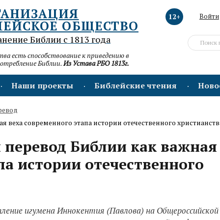
ГАНИЗАЦИЯ
12+
Войти
ЛЕЙСКОЕ ОБЩЕСТВО
анение Библии с 1813 года
а есть способствование к приведению в
потребление Библии.
Из Устава РБО 1813г.
Наши проекты
Библейские чтения
Ново
ревод
я веха современного этапа истории отечественного христианств
 перевод Библии как важная
па истории отечественного
ление игумена Иннокентия (Павлова) на Общероссийско