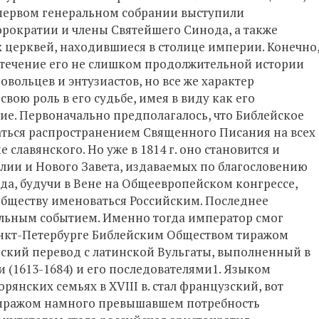
о первом генеральном собрании выступили
рократии и члены Святейшего Синода, а также
 церквей, находившиеся в столице империи. Конечно
в течение его не слишком продолжительной истории
овольцев и энтузиастов, но все же характер
вою роль в его судьбе, имея в виду как его
ие. Первоначально предполагалось, что Библейское
аться распространением Священного Писания на всех
славянского. Но уже в 1814 г. оно становится и
ии и Нового Завета, издаваемых по благословению
ода, будучи в Вене на Общеевропейском конгрессе,
Обществу именоваться Российским. Последнее
тельным событием. Именно тогда император смог
анкт-Петербурге Библейским Обществом тиражом
зский перевод с латинской Вульгаты, выполненный в
и (1613-1684) и его последователями1. Языком
рянских семьях в XVIII в. стал французский, вот
тиражом намного превышавшем потребность