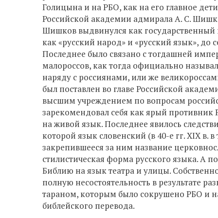
Голицына и на РБО, как на его главное де
Российской академии адмирала А. С. Шишко
Шишков выдвинулся как государственный и
как «русский народ» и «русский язык», до 
Последнее было связано с тогдашней импе
малороссов, как тогда официально называл
наряду с россиянами, или же великороссами
был поставлен во главе Российской акаде
высшим учреждением по вопросам российск
зарекомендовал себя как ярый противник 
на живой язык. Последнее явилось следст
которой язык словенский (в 40-е гг. XIX в.
закрепившееся за ним название церковносл
стилистическая форма русского языка. А п
Библию на язык театра и улицы. Собственно
полную несостоятельность в результате раз
тараном, которым было сокрушено РБО и на
библейского перевода.