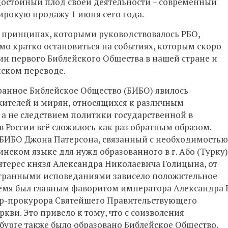
 достойный плод своей деятельности – современный
ирокую продажу 1 июня сего года.
ех принципах, которыми руководствовалось РБО,
мо кратко остановиться на событиях, которым скоро
нии первого Библейского Общества в нашей стране и
йском переводе.
ранное Библейское Общество (БИБО) явилось
жителей и мирян, относящихся к различным
 не следствием политики государственной в
 России всё сложилось как раз обратным образом.
ра БИБО Джона Патерсона, связанный с необходимостью
нском языке для нужд образованного в г. Або (Турку)
нтерес князя Александра Николаевича Голицына, от
странными исповеданиями зависело положительное
ремя был главным фаворитом императора Александра 
обер-прокурора Святейшего Правительствующего
ви. Это привело к тому, что с соизволения
бурге также было образовано Библейское Общество,