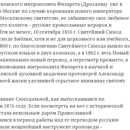
ковского митрополита Филарета (Дроздова) уже в
 в Москве по случаю коронации нового императора
то Московскому святителю, не забывшему свое любимое
его коллеги – русские православные иерархи и
Тем не менее, 10 сентября 1856 г. Святейший Синод
воде Библии, хотя и не для церковного или учебного,
 1860 г. по благословению Святейшего Синода вышло из
сском языках в двух колонках, а в 1862 г. весь Новый
ринципиально новый перевод, а пересмотр прежнего, в
 помощник митрополита Филарета в научной и
ковской духовной академии протоиерей Александр
 своей жизни уделявшей серьезное внимание святому
звание Синодальной, как выпускавшаяся по
 1876 году. Если посмотреть на нее с исторической
а стала невольным даром Православной
имся в период работы над ее переводом русским
учили мощнейший инструмент проповеди –