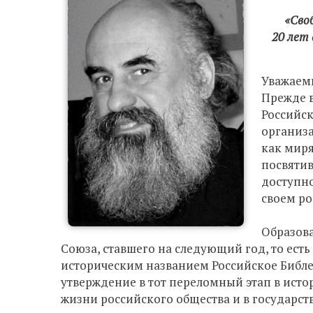
«Своб
20 лет 
Уважаем
Прежде в
Российск
организ
как миря
посвятив
доступно
своем ро
Образова
Союза, ставшего на следующий год, то есть
историческим названием Российское Библей
утверждение в тот переломный этап в ист
жизни российского общества и в государст