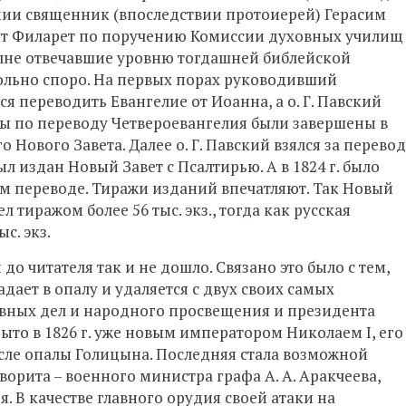
мии священник (впоследствии протоиерей) Герасим
рит Филарет по поручению Комиссии духовных училищ
олне отвечавшие уровню тогдашней библейской
ольно споро. На первых порах руководивший
 переводить Евангелие от Иоанна, а о. Г. Павский
ды по переводу Четвероевангелия были завершены в
его Нового Завета. Далее о. Г. Павский взялся за перевод
ыл издан Новый Завет с Псалтирью. А в 1824 г. было
м переводе. Тиражи изданий впечатляют. Так Новый
 тиражом более 56 тыс. экз., тогда как русская
с. экз.
о читателя так и не дошло. Связано это было с тем,
адает в опалу и удаляется с двух своих самых
вных дел и народного просвещения и президента
ыто в 1826 г. уже новым императором Николаем I, его
сле опалы Голицына. Последняя стала возможной
орита – военного министра графа А. А. Аракчеева,
. В качестве главного орудия своей атаки на