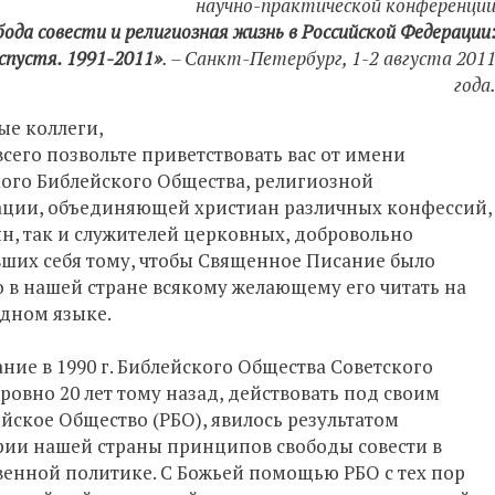
научно-практической конференци
ода совести и религиозная жизнь в Российской Федерации
спустя. 1991-2011»
. – Санкт-Петербург, 1-2 августа 201
года
ые коллеги,
сего позвольте приветствовать вас от имени
ого Библейского Общества, религиозной
ации, объединяющей христиан различных конфессий,
н, так и служителей церковных, добровольно
ших себя тому, чтобы Священное Писание было
 в нашей стране всякому желающему его читать на
дном языке.
ние в 1990 г. Библейского Общества Советского
 ровно 20 лет тому назад, действовать под своим
ское Общество (РБО), явилось результатом
ории нашей страны принципов свободы совести в
венной политике. С Божьей помощью РБО с тех пор