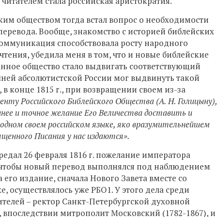
 читателем стала российская аристократия.
ким обществом тогда встал вопрос о необходимости
еревода. Вообще, знакомство с историей библейских
коммуникация способствовала росту народного
тения, убедила меня в том, что и новые библейские
анное общество стало выдвигать соответствующий
ашней абсолютистской России мог выдвинуть такой
 в конце 1815 г., при возвращении своем из-за
енту Российского Библейского Общества (А. Н. Голицыну),
нее и точное желание Его Величества доставить и
родном своем российском языке, яко вразумительнейшем
вященного Писания у нас издаются».
редал 26 февраля 1816 г. пожелание императора
 чтобы новый перевод выполнялся под наблюдением
его издание, сначала Нового Завета вместе со
, осуществлялось уже РБО1. У этого дела среди
телей – ректор Санкт-Петербургской духовной
 впоследствии митрополит Московский (1782-1867), и