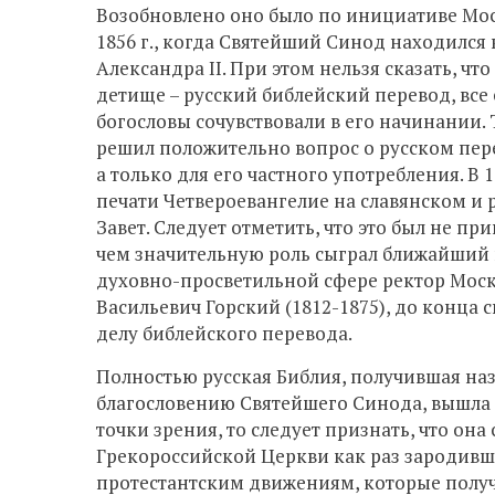
Возобновлено оно было по инициативе Мос
1856 г., когда Святейший Синод находился
Александра II. При этом нельзя сказать, ч
детище – русский библейский перевод, все 
богословы сочувствовали в его начинании. 
решил положительно вопрос о русском пере
а только для его частного употребления. В
печати Четвероевангелие на славянском и ру
Завет. Следует отметить, что это был не п
чем значительную роль сыграл ближайший
духовно-просветильной сфере ректор Мос
Васильевич Горский (1812-1875), до конца
делу библейского перевода.
Полностью русская Библия, получившая на
благословению Святейшего Синода, вышла в
точки зрения, то следует признать, что он
Грекороссийской Церкви как раз зародивш
протестантским движениям, которые пол