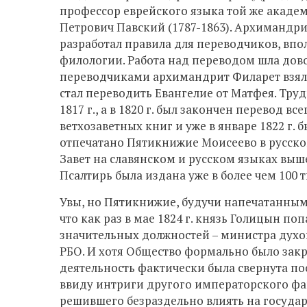
профессор еврейского языка той же акаде
Петрович Павский (1787-1863). Архиманд
разработал правила для переводчиков, вп
филологии. Работа над переводом шла дов
переводчиками архимандрит Филарет взялся
стал переводить Евангелие от Матфея. Тру
1817 г., а в 1820 г. был закончен перевод вс
ветхозаветных книг и уже в январе 1822 г. б
отпечатано Пятикнижие Моисеево в русско
Завет на славянском и русском языках вышел
Псалтирь была издана уже в более чем 100 ты
Увы, но Пятикнижие, будучи напечатанным д
что как раз в мае 1824 г. князь Голицын поп
значительных должностей – министра духо
РБО. И хотя Общество формально было закр
деятельность фактически была свернута по
ввиду интриги другого императорского фав
решившего безраздельно влиять на государя