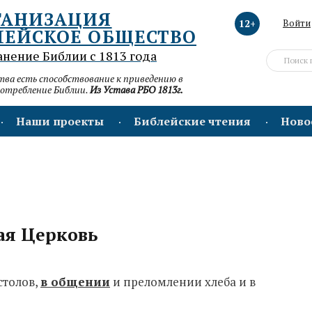
ГАНИЗАЦИЯ
12+
Войти
ЛЕЙСКОЕ ОБЩЕСТВО
анение Библии с 1813 года
а есть способствование к приведению в
потребление Библии.
Из Устава РБО 1813г.
Наши проекты
Библейские чтения
Ново
ая Церковь
столов,
в общении
и преломлении хлеба и в