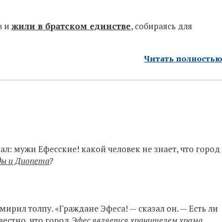
в и
жили в братском единстве
, собираясь для
Читать полность
ал: мужи Ефесские! какой человек не знает, что город
ды и Диопета
?
ирил толпу. «Граждане Эфеса! — сказал он. — Есть ли
вестно, что город
Эфес является хранителем храма