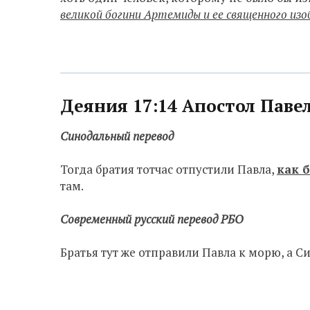
великой богини Артемиды и ее священного изо
Деяния 17:14 Апостол Паве
Синодальный перевод
Тогда братия тотчас отпустили Павла,
как 
там.
Современный русский перевод РБО
Братья тут же отправили Павла к морю, а С