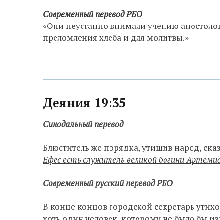
Современный перевод РБО
«Они неустанно внимали учению апостоло
преломления хлеба и для молитвы.»
Деяния 19:35
Синодальный перевод
Блюститель же порядка, утишив народ, сказ
Ефес есть служитель великой богини Артеми
Современный русский перевод РБО
В конце концов городской секретарь утихом
хоть один человек, которому не было бы из