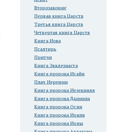
Второзаконие
Первая книга Царств
Третья книга Царств
Четвертая книга Царств
ю
Книга Иова
Псалтирь
Притчи
Книга Экклезиаста
Книга пророка Исайи
Плач Иеремии
Книга пророка Иезекииля
Книга пророка Даниила
Книга пророка Осии
Книга пророка Иоиля
Книга пророка Ионы
Книга пророка Аввакума