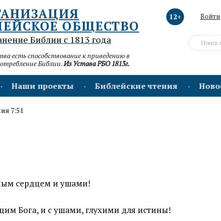
ГАНИЗАЦИЯ
12+
Войти
ЛЕЙСКОЕ ОБЩЕСТВО
анение Библии с 1813 года
а есть способствование к приведению в
потребление Библии.
Из Устава РБО 1813г.
Наши проекты
Библейские чтения
Ново
ия 7:51
ным сердцем и ушами!
щим Бога, и с ушами, глухими для истины!