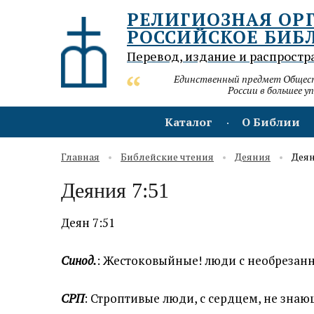
РЕЛИГИОЗНАЯ ОР
РОССИЙСКОЕ БИБ
Перевод, издание и распростр
Единственный предмет Обществ
России в большее у
Каталог
О Библии
Главная
Библейские чтения
Деяния
Деян
Деяния 7:51
Деян 7:51
Синод.
: Жестоковыйные! люди с необрезан
СРП
: Строптивые люди, с сердцем, не знаю