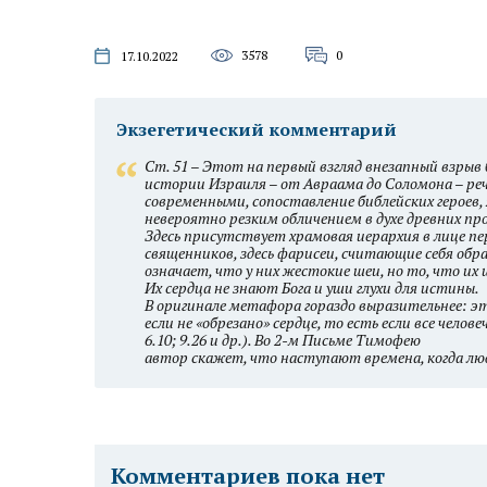
3578
0
17.10.2022
Экзегетический комментарий
Ст. 51 – Этот на первый взгляд внезапный взрыв
истории Израиля – от Авраама до Соломона – ре
современными, сопоставление библейских героев
невероятно резким обличением в духе древних пр
Здесь присутствует храмовая иерархия в лице п
священников, здесь фарисеи, считающие себя об
означает, что у них жестокие шеи, но то, что их 
Их сердца не знают Бога и уши глухи для истины.
В оригинале метафора гораздо выразительнее: это
если не «обрезано» сердце, то есть если все чело
6.10; 9.26 и др.). Во 2-м Письме Тимофею
автор скажет, что наступают времена, когда лю
Комментариев пока нет