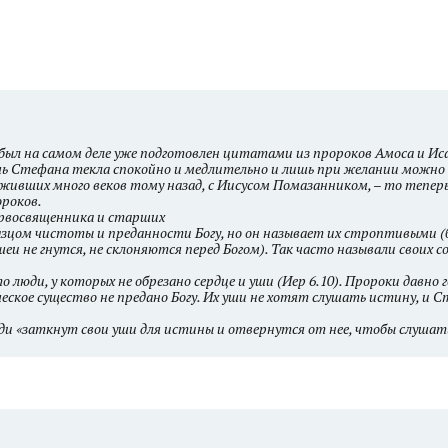
 был на самом деле уже подготовлен цитатами из пророков Амоса и Ис
чь Стефана текла спокойно и медлительно и лишь при желании можно 
, живших много веков тому назад, с Иисусом Помазанником, – то тепе
ороков.
ервосвященника и старших
разцом чистоты и преданности Богу, но он называет их строптивыми (
шеи не гнутся, не склоняются перед Богом). Так часто называли своих с
 люди, у которых не обрезано сердце и уши (Иер 6.10). Пророки давно 
веческое существо не предано Богу. Их уши не хотят слушать истину, и 
ди «заткнут свои уши для истины и отвернутся от нее, чтобы слушат