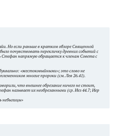
айи. Но если раньше в кратком обзоре Священной
было почувствовать перекличку древних событий с
рь Стефан напрямую обращается к членам Совета с
буквально: «жестоковыйными»; это слово не
оплеменников многие пророки (см. Лев 26.41).
говорили, что внешнее обрезание ничего не стоит,
Стефан называет их необрезанными (ср. Иез 44.7; Иер
ь небылицы»