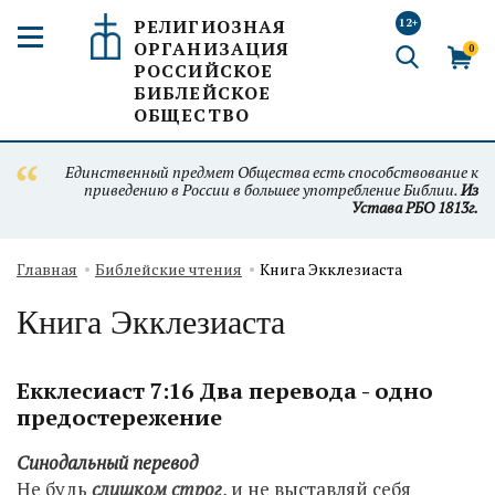
РЕЛИГИОЗНАЯ
12+
ОРГАНИЗАЦИЯ
0
РОССИЙСКОЕ
БИБЛЕЙСКОЕ
ОБЩЕСТВО
Единственный предмет Общества есть способствование к
приведению в России в большее употребление Библии.
Из
Устава РБО 1813г.
Главная
Библейские чтения
Книга Экклезиаста
Книга Экклезиаста
Екклесиаст 7:16 Два перевода - одно
предостережение
Синодальный перевод
Не будь
слишком стро
г
, и не выставляй себя