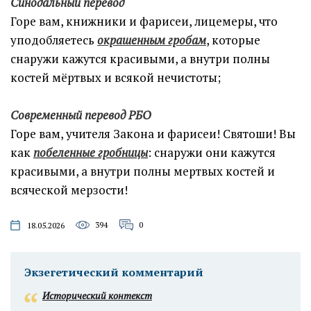
Синодальный перевод
Горе вам, книжники и фарисеи, лицемеры, что
уподобляетесь
окрашенным гробам
, которые
снаружи кажутся красивыми, а внутри полны
костей мёртвых и всякой нечистоты;
Современный перевод РБО
Горе вам, учителя Закона и фарисеи! Святоши! Вы
как
побеленные гробницы
: снаружи они кажутся
красивыми, а внутри полны мертвых костей и
всяческой мерзости!
394
0
18.05.2026
Экзегетический комментарий
Исторический контекст