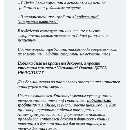
– В Иудее I века хоронили в основном в каменных
гробницах и погребальных пещерах.
–В первоисточнике - гробницы
"побеленные",
"покрытые известью"
.
В иудейской культуре прикосновение к месту
захоронения делало человека на 7 дней ритуально
нечистым.
Поэтому гробницы белили, чтобы люди вовремя могли
их заметить и обойти стороной, не оскверниться.
Побелка была не красивым декором, а просто
кричащим сигналом: "Внимание! Опасно! ЗДЕСЬ
НЕЧИСТОТА!"
Для большинства из нас в словах этого стиха читается
лишь упрек в лицемерии.
Но для слушателей Христа (с учетом культурного и
религиозного контекста) сравнение с
побеленными
гробницами
, видимо, звучало просто шокирующе. Как
приговор церковным лидерам того времени...
Лицемерие, религиозный формализм и показная
праведность
учителей Закона и фарисеев
- крайне
токсичны и духовно опасны
для всего народа
, а не
только для них самих.