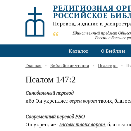
РЕЛИГИОЗНАЯ ОР
РОССИЙСКОЕ БИБ
Перевод, издание и распростр
Единственный предмет Обществ
России в большее у
Каталог
О Библии
Главная
Библейские чтения
Псалтирь
Пс
Псалом 147:2
Синодальный перевод
ибо Он укрепляет
вереи ворот
твоих, благос
Современный перевод РБО
Он укрепляет
засовы твоих ворот
, благосло