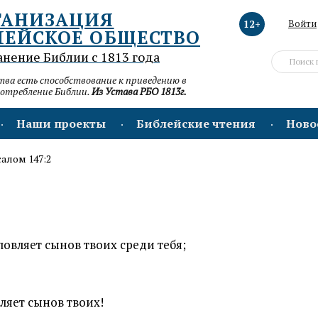
ГАНИЗАЦИЯ
12+
Войти
ЛЕЙСКОЕ ОБЩЕСТВО
анение Библии с 1813 года
а есть способствование к приведению в
потребление Библии.
Из Устава РБО 1813г.
Наши проекты
Библейские чтения
Ново
алом 147:2
ловляет сынов твоих среди тебя;
вляет сынов твоих!