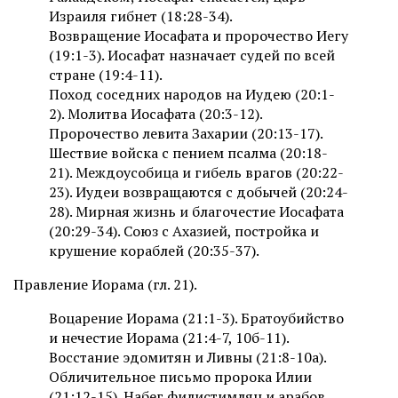
Израиля гибнет (18:28-34).
Возвращение Иосафата и пророчество Иегу
(19:1-3). Иосафат назначает судей по всей
стране (19:4-11).
Поход соседних народов на Иудею (20:1-
2). Молитва Иосафата (20:3-12).
Пророчество левита Захарии (20:13-17).
Шествие войска с пением псалма (20:18-
21). Междоусобица и гибель врагов (20:22-
23). Иудеи возвращаются с добычей (20:24-
28). Мирная жизнь и благочестие Иосафата
(20:29-34). Союз с Ахазией, постройка и
крушение кораблей (20:35-37).
Правление Иорама (гл. 21).
Воцарение Иорама (21:1-3). Братоубийство
и нечестие Иорама (21:4-7, 10б-11).
Восстание эдомитян и Ливны (21:8-10а).
Обличительное письмо пророка Илии
(21:12-15). Набег филистимлян и арабов,