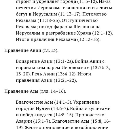
строит и укрепляет города (11:5-12). Из-за
нечестия Иеровоама священники и левиты
бегут в Иерусалим (11:13-17). Потомство
Рехавама (11:18-23). Отступничество
Рехавама; поход фараона Шешонка на
Иерусалим и разграбление Храма (12:1-12).
Итоги правления Рехавама (12:13-16).
Правление Авии (гл. 13).
Воцарение Авии (13:1-2а). Война Авии с
израильским царем Иеровоамом (13:2б-3,
13-20). Речь Авии (13:4-12). Итоги
правления Авии (13:21-22).
Правление Асы (глл. 14–16).
Благочестие Асы (14:1-5). Укрепление
городов Иудеи (14:6-7). Война с кушитами
и победа иудеев (14:8-15). Пророчество
Азарии (15:1-7). Благочестие Асы (15:8, 16-
19). Жертвоприношение и возобновление