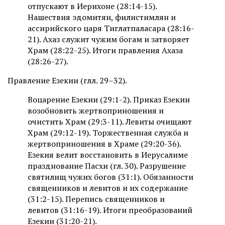
отпускают в Иерихоне (28:14-15).
Нашествия эдомитян, филистимлян и
ассирийского царя Тиглатпаласара (28:16-
21). Ахаз служит чужим богам и затворяет
Храм (28:22-25). Итоги правления Ахаза
(28:26-27).
Правление Езекии (глл. 29–32).
Воцарение Езекии (29:1-2). Приказ Езекии
возобновить жертвоприношения и
очистить Храм (29:3-11). Левиты очищают
Храм (29:12-19). Торжественная служба и
жертвоприношения в Храме (29:20-36).
Езекия велит восстановить в Иерусалиме
празднование Пасхи (гл. 30). Разрушение
святилищ чужих богов (31:1). Обязанности
священников и левитов и их содержание
(31:2-15). Перепись священников и
левитов (31:16-19). Итоги преобразований
Езекии (31:20-21).