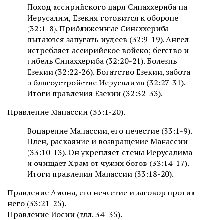
Поход ассирийского царя Синаххериба на
Иерусалим, Езекия готовится к обороне
(32:1-8). Приближенные Синаххериба
пытаются запугать иудеев (32:9-19). Ангел
истребляет ассирийское войско; бегство и
гибель Синаххериба (32:20-21). Болезнь
Езекии (32:22-26). Богатство Езекии, забота
о благоустройстве Иерусалима (32:27-31).
Итоги правления Езекии (32:32-33).
Правление Манассии (33:1-20).
Воцарение Манассии, его нечестие (33:1-9).
Плен, раскаяние и возвращение Манассии
(33:10-13). Он укрепляет стены Иерусалима
и очищает Храм от чужих богов (33:14-17).
Итоги правления Манассии (33:18-20).
Правление Амона, его нечестие и заговор против
него (33:21-25).
Правление Иосии (глл. 34–35).