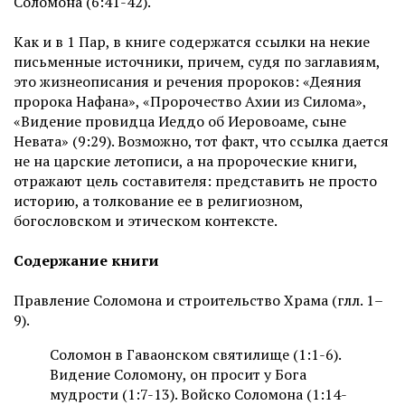
Соломона (6:41-42).
Как и в 1 Пар, в книге содержатся ссылки на некие
письменные источники, причем, судя по заглавиям,
это жизнеописания и речения пророков: «Деяния
пророка Нафана», «Пророчество Ахии из Силома»,
«Видение провидца Иеддо об Иеровоаме, сыне
Невата» (9:29). Возможно, тот факт, что ссылка дается
не на царские летописи, а на пророческие книги,
отражают цель составителя: представить не просто
историю, а толкование ее в религиозном,
богословском и этическом контексте.
Содержание книги
Правление Соломона и строительство Храма (глл. 1–
9).
Соломон в Гаваонском святилище (1:1-6).
Видение Соломону, он просит у Бога
мудрости (1:7-13). Войско Соломона (1:14-