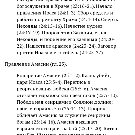
богослужения в Храме (23:16-21). Начало
правления Иоаса (24:1-3). Сбор средств и
работы по ремонту Храма (24:4-14). Смерть
Иехояды (24:15-16). Нечестие иудеев
(24:17-19). Пророчество Захарии, сына
Иехояды, и побиение его камнями (24:20-
22). Нашествие арамеев (24:23-24). Заговор
против Иоаса и его гибель (24:25-27).
Правление Амасии (гл. 25).
Воцарение Амасии (25:1-2). Казнь убийц
царя Иоаса (25:3-4). Перепись и
реорганизация войска (25:5-6). Амасия
отсылает израильских наемников (25:7-10).
Победа над сеирцами в Соляной долине;
набеги израильтян (25:11-13). Пророк
обличает Амасию за служение сеирским
богам (25:14-16). Амасия вызывает
израильского царя на бой (25:17-20). Битва