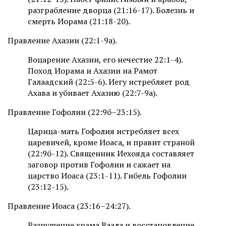
разграбление дворца (21:16-17). Болезнь и
смерть Иорама (21:18-20).
Правление Ахазии (22:1-9а).
Воцарение Ахазии, его нечестие 22:1-4).
Поход Иорама и Ахазии на Рамот
Галаадский (22:5-6). Иегу истребляет род
Ахава и убивает Ахазию (22:7-9а).
Правление Гофолии (22:9б–23:15).
Царица-мать Гофолия истребляет всех
царевичей, кроме Иоаса, и правит страной
(22:9б-12). Священник Иехояда составляет
заговор против Гофолии и сажает на
царство Иоаса (23:1-11). Гибель Гофолии
(23:12-15).
Правление Иоаса (23:16–24:27).
Разрушение храма Ваала и восстановление