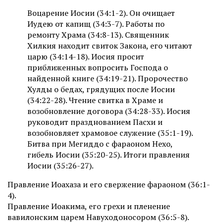
Воцарение Иосии (34:1-2). Он очищает
Иудею от капищ (34:3-7). Работы по
ремонту Храма (34:8-13). Священник
Хилкия находит свиток Закона, его читают
царю (34:14-18). Иосия просит
приближенных вопросить Господа о
найденной книге (34:19-21). Пророчество
Хулды о бедах, грядущих после Иосии
(34:22-28). Чтение свитка в Храме и
возобновление договора (34:28-33). Иосия
руководит празднованием Пасхи и
возобновляет храмовое служение (35:1-19).
Битва при Мегиддо с фараоном Нехо,
гибель Иосии (35:20-25). Итоги правления
Иосии (35:26-27).
Правление Иоахаза и его свержение фараоном (36:1-
4).
Правление Иоакима, его грехи и пленение
вавилонским царем Навуходоносором (36:5-8).