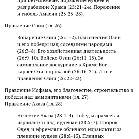
при Бет-Шемеше, поражение иудеев и
разграбление Храма (25:21-24). Поражение
и гибель Амасии (25:25-28).
Правление Озии (гл. 26).
Воцарение Озии (26:1-2). Благочестие Озии
и его победы над соседними народами
(26:3-8). Его хозяйственная деятельность
(26:9-10). Войско Озии (26:11-15). За
самовольное воскурение в Храме Бог
карает Озию проказой (26:16-21). Итоги
правления Озии (26:22-23).
Правление Иофама, его благочестие, строительство и
победы над аммонитянами (гл. 27).
Правление Ахаза (гл. 28).
Нечестие Ахаза (28:1-4). Победы арамеев и
израильтян над иудеями (28:5-7). Пророк
Одед и ефремляне обличают израильтян за
пленение иудеев (28:8-13). Пленных