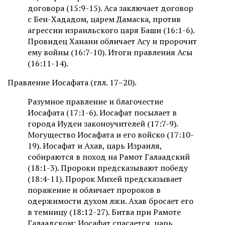
договора (15:9-15). Аса заключает договор
с Бен-Хададом, царем Дамаска, против
агрессии израильского царя Баши (16:1-6).
Провидец Ханани обличает Асу и пророчит
ему войны (16:7-10). Итоги правления Асы
(16:11-14).
Правление Иосафата (глл. 17–20).
Разумное правление и благочестие
Иосафата (17:1-6). Иосафат посылает в
города Иудеи законоучителей (17:7-9).
Могущество Иосафата и его войско (17:10-
19). Иосафат и Ахав, царь Израиля,
собираются в поход на Рамот Галаадский
(18:1-3). Пророки предсказывают победу
(18:4-11). Пророк Михей предсказывает
поражение и обличает пророков в
одержимости духом лжи. Ахав бросает его
в темницу (18:12-27). Битва при Рамоте
Галаадском; Иосафат спасается, царь