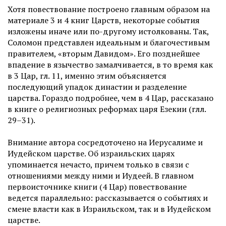
Хотя повествование построено главным образом на
материале 3 и 4 книг Царств, некоторые события
изложены иначе или по-другому истолкованы. Так,
Соломон представлен идеальным и благочестивым
правителем, «вторым Давидом». Его позднейшее
впадение в язычество замалчивается, в то время как
в 3 Цар, гл. 11, именно этим объясняется
последующий упадок династии и разделение
царства. Гораздо подробнее, чем в 4 Цар, рассказано
в книге о религиозных реформах царя Езекии (глл.
29–31).
Внимание автора сосредоточено на Иерусалиме и
Иудейском царстве. Об израильских царях
упоминается нечасто, причем только в связи с
отношениями между ними и Иудеей. В главном
первоисточнике книги (4 Цар) повествование
ведется параллельно: рассказывается о событиях и
смене власти как в Израильском, так и в Иудейском
царстве.