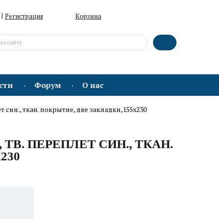
|
Регистрация
Корзина
сти
Форум
О нас
лет син., ткан. покрытие, две закладки,155х230
., ТВ. ПЕРЕПЛЕТ СИН., ТКАН.
230