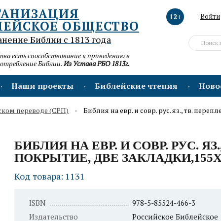
ГАНИЗАЦИЯ
12+
Войти
ЛЕЙСКОЕ ОБЩЕСТВО
анение Библии с 1813 года
а есть способствование к приведению в
потребление Библии.
Из Устава РБО 1813г.
Наши проекты
Библейские чтения
Ново
ском переводе (СРП)
Библия на евр. и совр. рус. яз., тв. переп
БИБЛИЯ НА ЕВР. И СОВР. РУС. ЯЗ
ПОКРЫТИЕ, ДВЕ ЗАКЛАДКИ,155Х
Код товара: 1131
ISBN
978-5-85524-466-3
Издательство
Российское Библейское