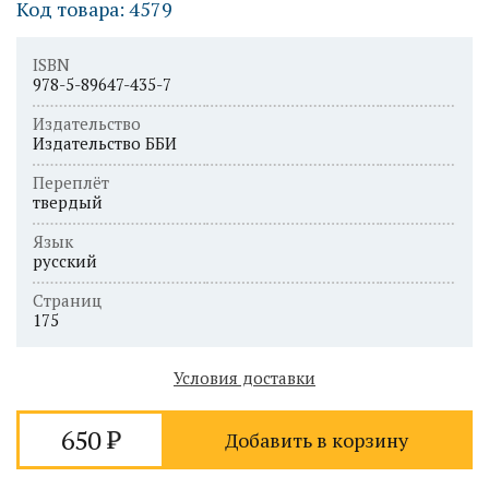
Код товара: 4579
ISBN
978-5-89647-435-7
Издательство
Издательство ББИ
Переплёт
твердый
Язык
русский
Страниц
175
Условия доставки
650
Добавить в корзину