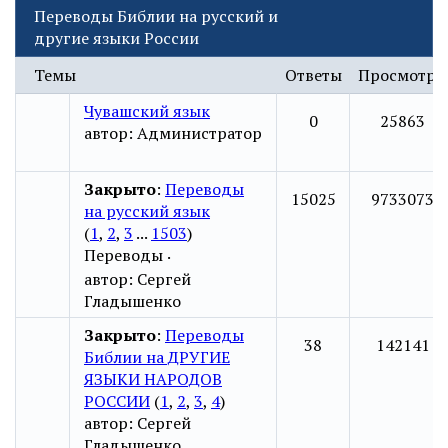
Переводы Библии на русский и
другие языки России
Темы
Ответы
Просмотры
Чувашский язык
0
25863
автор:
Администратор
Закрыто
:
Переводы
15025
9733073
на русский язык
(
1
,
2
,
3
...
1503
)
Переводы
·
автор:
Сергей
Гладышенко
Закрыто
:
Переводы
38
142141
Библии на ДРУГИЕ
ЯЗЫКИ НАРОДОВ
РОССИИ
(
1
,
2
,
3
,
4
)
автор:
Сергей
Гладышенко