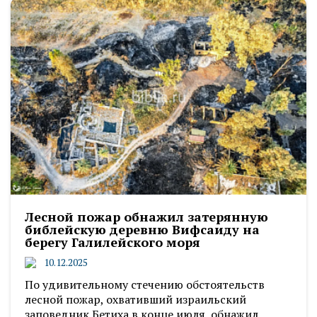
Лесной пожар обнажил затерянную
библейскую деревню Вифсаиду на
берегу Галилейского моря
10.12.2025
По удивительному стечению обстоятельств
лесной пожар, охвативший израильский
заповедник Бетиха в конце июля, обнажил