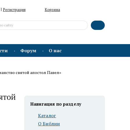
|
Регистрация
Корзина
сти
Форум
О нас
ианство святой апостол Павел»
ятой
Навигация по разделу
Каталог
О Библии