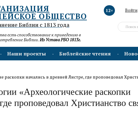
ГАНИЗАЦИЯ
12+
Войти
ЛЕЙСКОЕ ОБЩЕСТВО
анение Библии с 1813 года
а есть способствование к приведению в
потребление Библии.
Из Устава РБО 1813г.
Наши проекты
Библейские чтения
Ново
е раскопки начались в древней Листре, где проповедовал Христ
огии «Археологические раскопки
 где проповедовал Христианство св