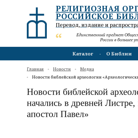
РЕЛИГИОЗНАЯ ОР
РОССИЙСКОЕ БИБ
Перевод, издание и распростр
Единственный предмет Обществ
России в большее у
Каталог
О Библии
Главная
Новости
Медиа
Новости библейской археологии «Археологически
Новости библейской археол
начались в древней Листре,
апостол Павел»