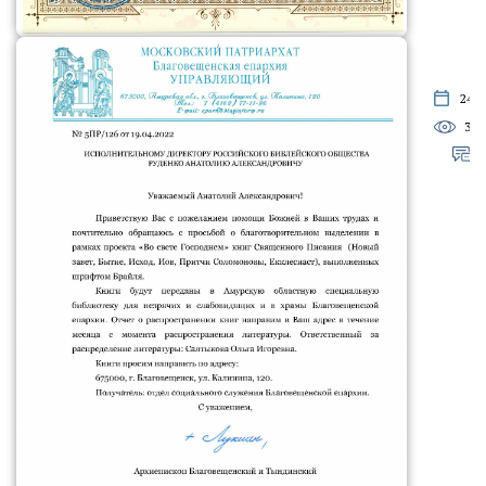
24.0
329