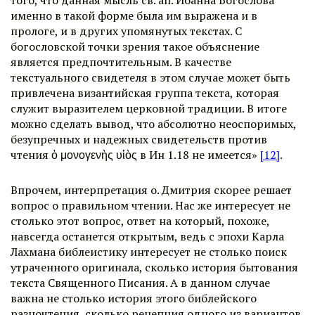
того, что данная мысль св. ап. Иоанна Богослова
именно в такой форме была им выражена и в
прологе, и в других упомянутых текстах. С
богословской точки зрения такое объяснение
является предпочтительным. В качестве
текстуального свидетеля в этом случае может быть
привлечена византийская группа текста, которая
служит выразителем церковной традиции. В итоге
можно сделать вывод, что абсолютно неоспоримых,
безупречных и надежных свидетельств против
чтения ὁ μονογενὴς υἱὸς в Ин 1.18 не имеется»
[12]
.
Впрочем, интерпретация о. Дмитрия скорее решает
вопрос о правильном чтении. Нас же интересует не
столько этот вопрос, ответ на который, похоже,
навсегда останется открытым, ведь с эпохи Карла
Лахмана библеистику интересует не столько поиск
утраченного оригинала, сколько история бытования
текста Священного Писания. А в данном случае
важна не столько история этого библейского
разночтения, сколько рецепция одного из вариантов.