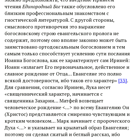
чтения
Единородный Бог
также обусловлено его
близким профессиональным знакомством с
гностической литературой. С другой стороны,
смыслового противоречия это выражение
богословскому строю евангельского пролога не
содержит, поэтому оно вполне законно может быть
заимствовано ортодоксальным богословием и тем
самым только способствует усилению сути послания
Иоанна Богослова, как ее характеризует сам Ириней:
Иоанн «излагает Его первоначальное, действенное и
славное рождение от Отца… Евангелие это полно
всякой достоверности, ибо таков его характер»
[33]
.
Для сравнения, согласно Иринею, Лука несет
«священнический характер, начинается с
священника Захарии… Матфей возвещает
человеческое рождение <…> по всему Евангелию Он
(Христос) представляется смиренно чувствующим и
кротким человеком… Марк начинает с пророческого
Духа <…> и указывает на крылатый образ Евангелия;
поэтому он сделал сжатый и беглый рассказ, ибо