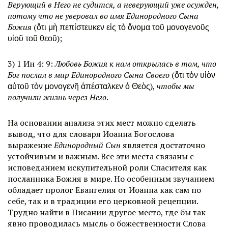
Верующий в Него не судится, а неверующий уже осужден,
потому что не уверовал во имя Единородного Сына
Божия
(ὅτι μὴ πεπίστευκεν εἰς τὸ ὄνομα τοῦ μονογενοῦς
υἱοῦ τοῦ θεοῦ);
3) 1 Ин 4: 9:
Любовь Божия к нам открылась в том, что
Бог послал в мир Единородного Сына Своего
(ὅτι τὸν υἱὸν
αὐτοῦ τὸν μονογενῆ ἀπέσταλκεν ὁ Θεὸς),
чтобы мы
получили жизнь через Него
.
На основании анализа этих мест можно сделать
вывод, что для словаря Иоанна Богослова
выражение
Единородный Сын
является достаточно
устойчивым и важным. Все эти места связаны с
исповеданием искупительной роли Спасителя как
посланника Божия в мире. Но особенным звучанием
обладает пролог Евангелия от Иоанна как сам по
себе, так и в традиции его церковной рецепции.
Трудно найти в Писании другое место, где бы так
явно проводилась мысль о божественности Слова