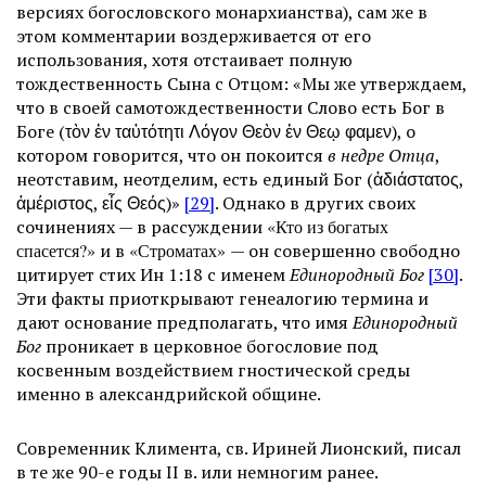
версиях богословского монархианства), сам же в
этом комментарии воздерживается от его
использования, хотя отстаивает полную
тождественность Сына с Отцом: «Мы же утверждаем,
что в своей самотождественности Слово есть Бог в
Боге (τὸν ἐν ταὐτότητι Λόγον Θεὸν ἐν Θεῳ φαμεν), о
котором говорится, что он покоится
в недре Отца
,
неотставим, неотделим, есть единый Бог (ἀδιάστατος,
ἀμέριστος, εἶς Θεός)»
[29]
. Однако в других своих
сочинениях — в рассуждении
«Кто из богатых
спасется?»
и в
«Строматах»
— он совершенно свободно
цитирует стих Ин 1:18 с именем
Единородный Бог
[30]
.
Эти факты приоткрывают генеалогию термина и
дают основание предполагать, что имя
Единородный
Бог
проникает в церковное богословие под
косвенным воздействием гностической среды
именно в александрийской общине.
Современник Климента, св. Ириней Лионский, писал
в те же 90-е годы II в. или немногим ранее.