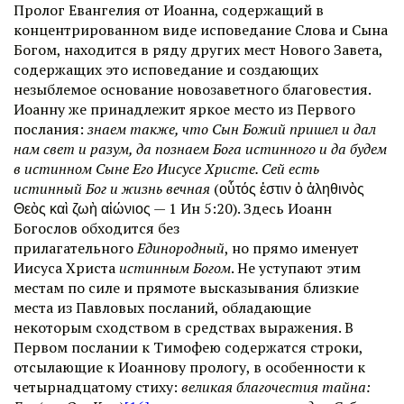
Пролог Евангелия от Иоанна, содержащий в
концентрированном виде исповедание Слова и Сына
Богом, находится в ряду других мест Нового Завета,
содержащих это исповедание и создающих
незыблемое основание новозаветного благовестия.
Иоанну же принадлежит яркое место из Первого
послания:
знаем также, что Сын Божий пришел и дал
нам свет и разум, да познаем Бога истинного и да будем
в истинном Сыне Его Иисусе Христе. Сей есть
истинный Бог и жизнь вечная
(οὗτός ἐστιν ὁ ἀληθινὸς
Θεὸς καὶ ζωὴ αἰώνιος — 1 Ин 5:20). Здесь Иоанн
Богослов обходится без
прилагательного
Единородный
, но прямо именует
Иисуса Христа
истинным Богом
. Не уступают этим
местам по силе и прямоте высказывания близкие
места из Павловых посланий, обладающие
некоторым сходством в средствах выражения. В
Первом послании к Тимофею содержатся строки,
отсылающие к Иоаннову прологу, в особенности к
четырнадцатому стиху:
великая благочестия тайна: