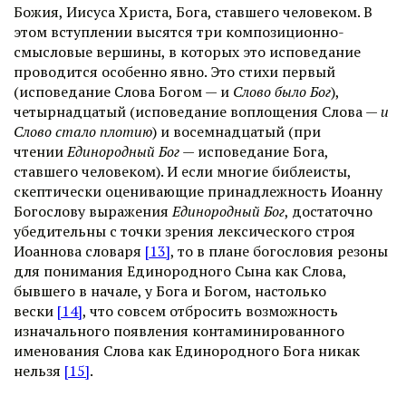
Божия, Иисуса Христа, Бога, ставшего человеком. В
этом вступлении высятся три композиционно-
смысловые вершины, в которых это исповедание
проводится особенно явно. Это стихи первый
(исповедание Слова Богом — и
Слово было Бог
),
четырнадцатый (исповедание воплощения Слова —
и
Слово стало плотию
) и восемнадцатый (при
чтении
Единородный Бог
— исповедание Бога,
ставшего человеком). И если многие библеисты,
скептически оценивающие принадлежность Иоанну
Богослову выражения
Единородный Бог
, достаточно
убедительны с точки зрения лексического строя
Иоаннова словаря
[13]
, то в плане богословия резоны
для понимания Единородного Сына как Слова,
бывшего в начале, у Бога и Богом, настолько
вески
[14]
, что совсем отбросить возможность
изначального появления контаминированного
именования Слова как Единородного Бога никак
нельзя
[15]
.