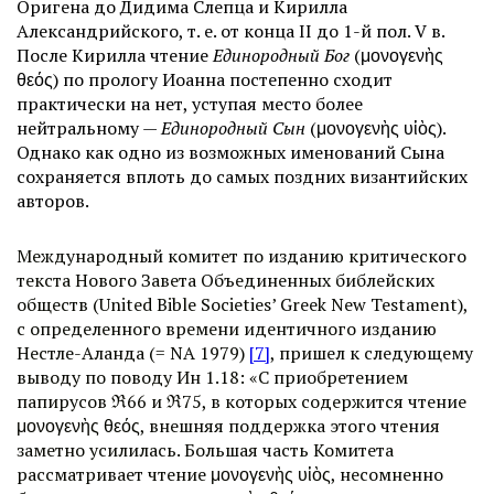
Оригена до Дидима Слепца и Кирилла
Александрийского, т. е. от конца II до 1-й пол. V в.
После Кирилла чтение
Единородный Бог
(μονογενὴς
θεός) по прологу Иоанна постепенно сходит
практически на нет, уступая место более
нейтральному —
Единородный Сын
(μονογενὴς υἱὸς).
Однако как одно из возможных именований Сына
сохраняется вплоть до самых поздних византийских
авторов.
Международный комитет по изданию критического
текста Нового Завета Объединенных библейских
обществ (United Bible Societies’ Greek New Testament),
с определенного времени идентичного изданию
Нестле-Аланда (= NA 1979)
[7]
, пришел к следующему
выводу по поводу Ин 1.18: «С приобретением
папирусов ℜ66 и ℜ75, в которых содержится чтение
μονογενὴς θεός, внешняя поддержка этого чтения
заметно усилилась. Большая часть Комитета
рассматривает чтение μονογενὴς υἱὸς, несомненно