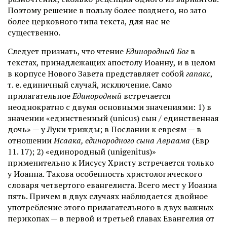
Поэтому решение в пользу более позднего, но зато
более церковного типа текста, для нас не
существенно.
Следует признать, что чтение
Единородный Бог
в
текстах, принадлежащих апостолу Иоанну, и в целом
в корпусе Нового Завета представляет собой
гапакс
,
т. е. единичный случай, исключение. Само
прилагательное
Единородный
встречается
неоднократно с двумя основными значениями: 1) в
значении «единственный (unicus) сын / единственная
дочь» — у Луки трижды; в Послании к евреям — в
отношении
Исаака, единородного сына Авраама
(Евр
11. 17); 2) «единородный (unigenitus)»
применительно к Иисусу Христу встречается только
у Иоанна. Такова особенность христологического
словаря четвертого евангелиста. Всего мест у Иоанна
пять. Причем в двух случаях наблюдается двойное
употребление этого прилагательного в двух важных
перикопах — в первой и третьей главах Евангелия от