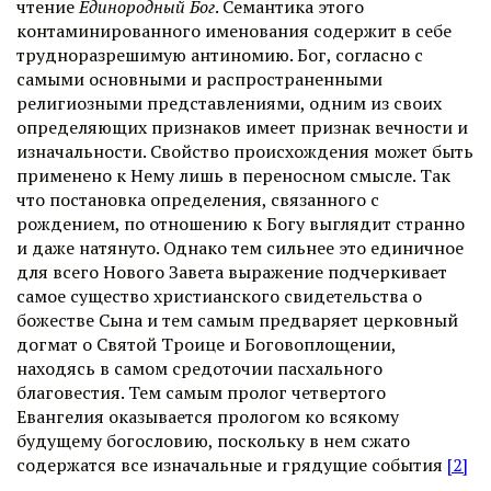
чтение
Единородный Бог
. Семантика этого
контаминированного именования содержит в себе
трудноразрешимую антиномию. Бог, согласно с
самыми основными и распространенными
религиозными представлениями, одним из своих
определяющих признаков имеет признак вечности и
изначальности. Свойство происхождения может быть
применено к Нему лишь в переносном смысле. Так
что постановка определения, связанного с
рождением, по отношению к Богу выглядит странно
и даже натянуто. Однако тем сильнее это единичное
для всего Нового Завета выражение подчеркивает
самое существо христианского свидетельства о
божестве Сына и тем самым предваряет церковный
догмат о Святой Троице и Боговоплощении,
находясь в самом средоточии пасхального
благовестия. Тем самым пролог четвертого
Евангелия оказывается прологом ко всякому
будущему богословию, поскольку в нем сжато
содержатся все изначальные и грядущие события
[2]