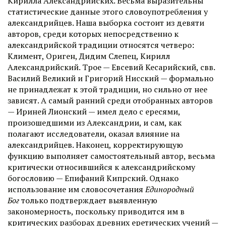
Кирилла Александрийских. Весьма выразительны
статистические данные этого словоупотребления у
александрийцев. Наша выборка состоит из девяти
авторов, среди которых непосредственно к
александрийской традиции относятся четверо:
Климент, Ориген, Дидим Слепец, Кирилл
Александрийский. Трое — Евсевий Кесарийский, свв.
Василий Великий и Григорий Нисский — формально
не принадлежат к этой традиции, но сильно от нее
зависят. А самый ранний среди отобранных авторов
— Ириней Лионский — имел дело с ересями,
произошедшими из Александрии, и сам, как
полагают исследователи, оказал влияние на
александрийцев. Наконец, корректирующую
функцию выполняет самостоятельный автор, весьма
критически относившийся к александрийскому
богословию — Епифаний Кипрский. Однако
использование им словосочетания
Единородный
Бог
только подтверждает выявленную
закономерность, поскольку приводится им в
критических разборах древних еретических учений —