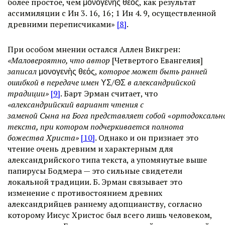
более простое, чем μονογενὴς θεός, как результат
ассимиляции с Ин 3. 16, 16; 1 Ин 4. 9, осуществленной
древними переписчиками»
[8]
.
При особом мнении остался Аллен Викгрен:
«Маловероятно, что автор
[Четвертого Евангелия]
записал
μονογενὴς θεός,
которое может быть ранней
ошибкой в передаче имен
ΥΣ/ΘΣ
в александрийской
традиции»
[9]
. Барт Эрман считает, что
«александрийский вариант чтения с
заменой
Сына
на
Бога
представляет собой
«
ортодоксальн
текста, при котором подчеркивается полнота
божества Христа»
[10]
. Однако и он признает это
чтение очень древним и характерным для
александрийского типа текста, а упомянутые выше
папирусы Бодмера — это сильные свидетели
локальной традиции. Б. Эрман связывает это
изменение с противостоянием древних
александрийцев раннему адопцианству, согласно
которому Иисус Христос был всего лишь человеком,