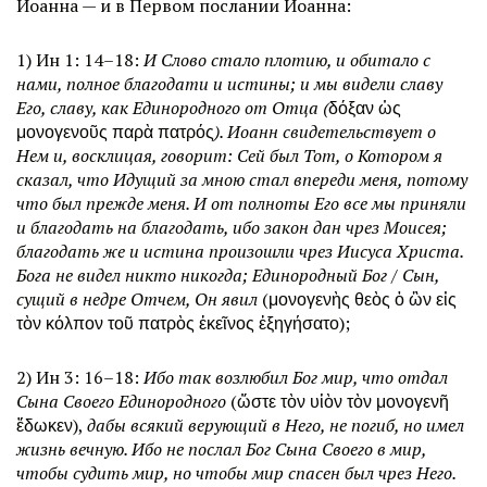
Иоанна — и в Первом послании Иоанна:
1) Ин 1: 14–18:
И Слово стало плотию, и обитало с
нами, полное благодати и истины; и мы видели славу
Его, славу, как Единородного от Отца (
δόξαν ὡς
μονογενοῦς παρὰ πατρός
). Иоанн свидетельствует о
Нем и, восклицая, говорит: Сей был Тот, о Котором я
сказал, что Идущий за мною стал впереди меня, потому
что был прежде меня. И от полноты Его все мы приняли
и благодать на благодать, ибо закон дан чрез Моисея;
благодать же и истина произошли чрез Иисуса Христа.
Бога не видел никто никогда; Единородный Бог / Сын,
сущий в недре Отчем, Он явил
(μονογενὴς θεὸς ὁ ὢν εἰς
τὸν κόλπον τοῦ πατρὸς ἐκεῖνος ἐξηγήσατο);
2) Ин 3: 16–18:
Ибо так возлюбил Бог мир, что отдал
Сына Своего Единородного
(ὥστε τὸν υἱὸν τὸν μονογενῆ
ἔδωκεν),
дабы всякий верующий в Него, не погиб, но имел
жизнь вечную. Ибо не послал Бог Сына Своего в мир,
чтобы судить мир, но чтобы мир спасен был чрез Него.