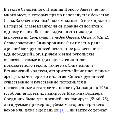
В тексте Священного Писания Нового Завета не так
много мест, в которых прямо исповедуется божество
Сына. Заключительный, восемнадцатый стих пролога
из первой главы Евангелия от Иоанна относится к
одному из них: Бога не видел никто никогда;
Единородный Сын, сущий в недре Отчем, Он явил
(Син.).
Словосочетание Единородный Сын имеет в ряде
древнейших рукописей необычное разночтение —
Единородный Бог. Причем к этим рукописям
относятся самые выдающиеся свидетели
новозаветного текста, такие как Синайский и
Ватиканский кодексы, авторитетнейшие письменные
артефакты четвертого столетия. Список рукописей
существенно и качественно пополнился в
послевоенные десятилетия после публикации в 1956
г. собрания древних папирусов Мартина Бодмера.
Среди них было два древнейших папируса (ℜ
66, 75),
датируемые примерно рубежом второго–третьего
веков или даже еще раньше
[1]
. Они также содержат