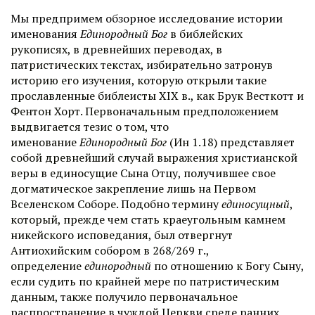
Мы предпримем обзорное исследование истории
именования
Единородный Бог
в библейских
рукописях, в древнейших переводах, в
патристических текстах, избирательно затронув
историю его изучения, которую открыли такие
прославленные библеисты ХIХ в., как Брук Весткотт и
Фентон Хорт. Первоначальным предположением
выдвигается тезис о том, что
именование
Единородный Бог
(Ин 1.18) представляет
собой древнейший случай выражения христианской
веры в единосущие Сына Отцу, получившее свое
догматическое закрепление лишь на Первом
Вселенском Соборе. Подобно термину
единосущный
,
который, прежде чем стать краеугольным камнем
никейского исповедания, был отвергнут
Антиохийским собором в 268/269 г.,
определение
единородный
по отношению к Богу Сыну,
если судить по крайней мере по патристическим
данным, также получило первоначальное
распространение в чуждой Церкви среде ранних