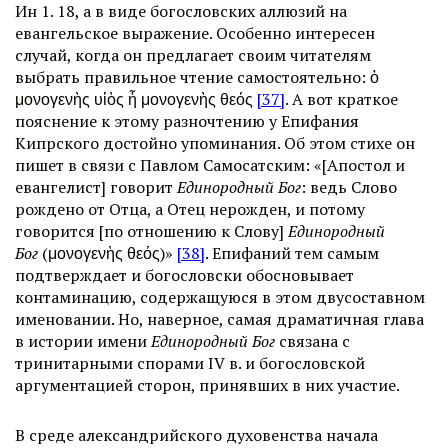
Ин 1. 18, а в виде богословских аллюзий на
евангельское выражение. Особенно интересен
случай, когда он предлагает своим читателям
выбрать правильное чтение самостоятельно: ὁ
μονογενὴς υἱὸς ἦ μονογενὴς θεός
[37]
. А вот краткое
пояснение к этому разночтению у Епифания
Кипрского достойно упоминания. Об этом стихе он
пишет в связи с Павлом Самосатским: «[Апостол и
евангелист] говорит
Единородный Бог
: ведь Слово
рождено от Отца, а Отец нерожден, и потому
говорится [по отношению к Слову]
Единородный
Бог
(μονογενὴς θεός)»
[38]
. Епифаний тем самым
подтверждает и богословски обосновывает
контаминацию, содержащуюся в этом двусоставном
именовании. Но, наверное, самая драматичная глава
в истории имени
Единородный Бог
связана с
тринитарными спорами IV в. и богословской
аргументацией сторон, принявших в них участие.
В среде александрийского духовенства начала