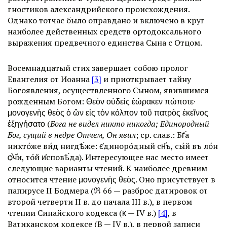
гностиков александрийского происхождения.
Однако тотчас было оправдано и включено в круг
наиболее действенных средств ортодоксального
выражения предвечного единства Сына с Отцом.
Восемнадцатый стих завершает собою пролог
Евангелия от Иоанна
[3]
и приоткрывает тайну
Богоявления, осуществленного Сыном, явившимся
рожденным Богом: Θεὸν οὐδεὶς ἑώρακεν πώποτε·
μονογενὴς θεὸς ὁ ὢν εἰς τὸν κόλπον τοῦ πατρὸς ἐκεῖνος
ἐξηγήσατο (
Бога не видел никто никогда; Единородный
Бог, сущий в недре Отчем, Он явил
; ср. слав.: Бг҃а
никто́же ви́дѣ нигдѣ́же: є҆диноро́дный сн҃ъ, сы́й въ ло́нѣ
ѻ҆́ч҃и, то́й и҆сповѣ́да). Интересующее нас место имеет
следующие варианты чтений. К наиболее древним
относится чтение μονογενὴς θεὸς. Оно присутствует в
папирусе II Бодмера (
ℜ
66 — разброс датировок от
второй четверти II в. до начала III в.), в первом
чтении Синайского кодекса (
κ
— IV в.)
[4]
, в
Ватиканском кодексе (В — IV в.), в первой записи