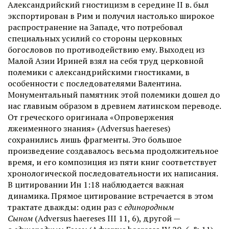
Александрийский гностицизм в середине II в. был
экспортирован в Рим и получил настолько широкое
распространение на Западе, что потребовал
специальных усилий со стороны церковных
богословов по противодействию ему. Выходец из
Малой Азии Ириней взял на себя труд церковной
полемики с александрийскими гностиками, в
особенности с последователями Валентина.
Монументальный памятник этой полемики дошел до
нас главным образом в древнем латинском переводе.
От греческого оригинала «Опровержения
лжеименного знания» (Adversus haereses)
сохранились лишь фрагменты. Это большое
произведение создавалось весьма продолжительное
время, и его композиция из пяти книг соответствует
хронологической последовательности их написания.
В цитировании Ин 1:18 наблюдается важная
динамика. Прямое цитирование встречается в этом
трактате дважды: один раз с
единородным
Сыном
(Adversus haereses III 11, 6), другой —