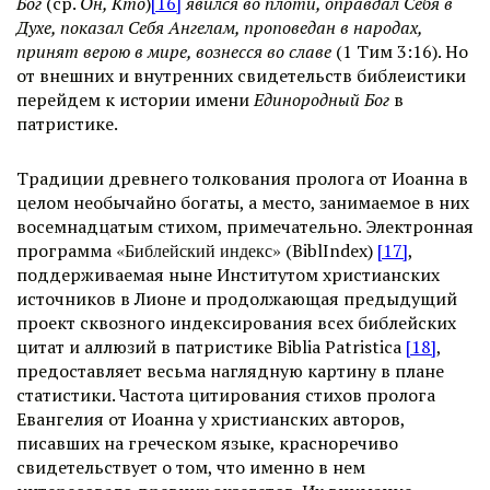
Бог
(ср.
Он, Кто
)
[16]
явился во плоти, оправдал Себя в
Духе, показал Себя Ангелам, проповедан в народах,
принят верою в мире, вознесся во славе
(1 Тим 3:16). Но
от внешних и внутренних свидетельств библеистики
перейдем к истории имени
Единородный Бог
в
патристике.
Традиции древнего толкования пролога от Иоанна в
целом необычайно богаты, а место, занимаемое в них
восемнадцатым стихом, примечательно. Электронная
программа
«Библейский индекс»
(BiblIndex)
[17]
,
поддерживаемая ныне Институтом христианских
источников в Лионе и продолжающая предыдущий
проект сквозного индексирования всех библейских
цитат и аллюзий в патристике Biblia Patristica
[18]
,
предоставляет весьма наглядную картину в плане
статистики. Частота цитирования стихов пролога
Евангелия от Иоанна у христианских авторов,
писавших на греческом языке, красноречиво
свидетельствует о том, что именно в нем