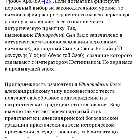
᾽Ιησοῦν Χριστόν)»
[23]
. Если догматика фиксирует
церковный выбор на законодательном уровне, то
гимнография распространяет его на всю церковную
общину и закрепляет в ее сознании через
литургическую практику. Так,
именование
Единородный Сын
было запечатлено в
литургическом чинопоследовании церковным
гимном «Единородный Сыне и Слове Божий» (῾Ο
μονογενὴς Υἱὸς καὶ Λόγος τοῦ Θεοῦ), создание которого
связывают с императором Юстинианом. Но вернемся
к предыдущей эпохе.
Принадлежность разночтения
Единородный Бог
к
александрийскому типу новозаветного текста
получает своеобразное подтверждение и в
патристических традициях его толкования. Ведь
именно так читают восемнадцатый стих
представители александрийской богословской
традиции практически на всем историческом
протяжении ее существования, от Климента до