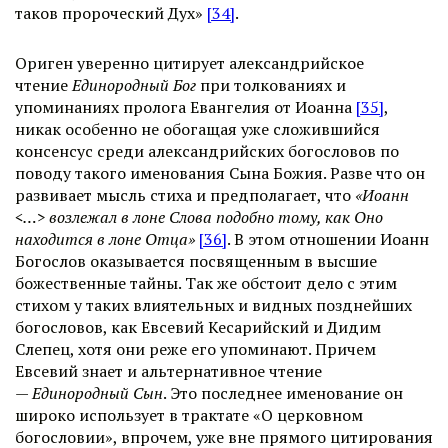
таков пророческий Дух»
[34]
.
Ориген уверенно цитирует александрийское
чтение
Единородный Бог
при толкованиях и
упоминаниях пролога Евангелия от Иоанна
[35]
,
никак особенно не обогащая уже сложившийся
консенсус среди александрийских богословов по
поводу такого именования Сына Божия. Разве что он
развивает мысль стиха и предполагает, что
«Иоанн
<…> возлежал в лоне Слова подобно тому, как Оно
находится в лоне Отца»
[36]
. В этом отношении Иоанн
Богослов оказывается посвященным в высшие
божественные тайны. Так же обстоит дело с этим
стихом у таких влиятельных и видных позднейших
богословов, как Евсевий Кесарийский и Дидим
Слепец, хотя они реже его упоминают. Причем
Евсевий знает и альтернативное чтение
—
Единородный Сын
. Это последнее именование он
широко использует в трактате «О церковном
богословии», впрочем, уже вне прямого цитирования