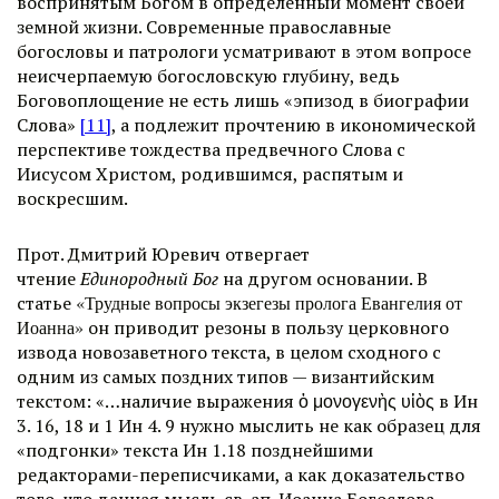
воспринятым Богом в определенный момент своей
земной жизни. Современные православные
богословы и патрологи усматривают в этом вопросе
неисчерпаемую богословскую глубину, ведь
Боговоплощение не есть лишь «эпизод в биографии
Слова»
[11]
, а подлежит прочтению в икономической
перспективе тождества предвечного Слова с
Иисусом Христом, родившимся, распятым и
воскресшим.
Прот. Дмитрий Юревич отвергает
чтение
Единородный Бог
на другом основании. В
статье
«Трудные вопросы экзегезы пролога Евангелия от
Иоанна»
он приводит резоны в пользу церковного
извода новозаветного текста, в целом сходного с
одним из самых поздних типов — византийским
текстом: «…наличие выражения ὁ μονογενὴς υἱὸς в Ин
3. 16, 18 и 1 Ин 4. 9 нужно мыслить не как образец для
«подгонки» текста Ин 1.18 позднейшими
редакторами-переписчиками, а как доказательство