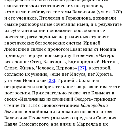
фантастических теогонических построениях,
которыми изобилуют системы Валентина (ум. ок. 170)
и его учеников, Птолемея и Гераклиона, возникали
самые разнообразные сочетания имен, и в результате
их субстантивации появлялись обособленные
носители, размещенные на различных ступенях
гностических богословских систем. Ириней
Лионский в связи с прологом Евангелия от Иоанна
приводит первую восьмерицу Птолемея, «Матерь
всех эонов: Отец, Благодать, Единородный, Истина,
Слово, Жизнь, Человек, Церковь»
[27]
, в которой,
согласно их учению, «еще нет Иисуса, нет Христа,
учителя Иоаннова»
[28]
. Ириней с большим
остроумием и изобретательностью развенчивает эти
построения. Примечательно также, что Климент в
своих
«Извлечениях из сочинений Феодота»
приводит
чтение Ин 1:18 с словосочетанием
Единородный
Бог
лишь в двойном цитировании последователя
Валентина Птолемея (дальнего предтечи Савеллия,
Павла Самосатского, а за ними и Маркелла в их