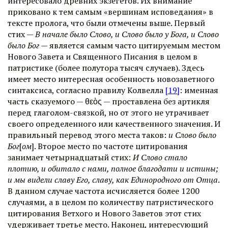
интересовало древних экзегетов. Их внимание
приковано к тем самым «вершинам исповедания» в
тексте пролога, что были отмечены выше. Первый
стих —
В начале было Слово, и Слово было у Бога, и Слово
было Бог
— является самым часто цитируемым местом
Нового Завета и Священного Писания в целом в
патристике (более полутора тысяч случаев). Здесь
имеет место интересная особенность новозаветного
синтаксиса, согласно правилу Колвелла
[19]
: именная
часть сказуемого — θεὸς — проставлена без артикля
перед глаголом-связкой, но от этого не утрачивает
своего определенного или качественного значения. И
правильный перевод этого места таков:
и Слово было
Бог
[
ом
]. Второе место по частоте цитирования
занимает четырнадцатый стих:
И Слово стало
плотию, и обитало с нами, полное благодати и истины;
и мы видели славу Его, славу, как Единородного от Отца
.
В данном случае частота исчисляется более 1200
случаями, а в целом по количеству патристического
цитирования Ветхого и Нового Заветов этот стих
удерживает третье место. Наконец, интересующий