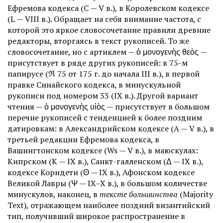
Ефремова кодекса (С — V в.), в Королевском кодексе
(L — VIII в.). Обращает на себя внимание частота, с
которой это яркое словосочетание правили древние
редакторы, вторгаясь в текст рукописей. То же
словосочетание, но с артиклем — ὁ μονογενὴς θεὸς —
присутствует в ряде других рукописей: в 75-м
папирусе (
ℜ
75 от 175 г. до начала III в.), в первой
правке Синайского кодекса, в минускульной
рукописи под номером 33 (IX в.). Другой вариант
чтения — ὁ μονογενὴς υἱὸς — присутствует в большом
перечне рукописей с тенденцией к более поздним
датировкам: в Александрийском кодексе (А — V в.), в
третьей редакции Ефремова кодекса, в
Вашингтонском кодексе (Ws — V в.), в маюскулах:
Кипрском (K — IX в.), Санкт-галленском (
Δ
— IX в.),
кодексе Коридети (
Θ
— IX в.), Афонском кодексе
Великой Лавры (Ψ — IX–X в.), в большом количестве
минускулов, наконец, в
тексте большинства
(Majority
Text), отражающем наиболее поздний византийский
тип, получивший широкое распространение в