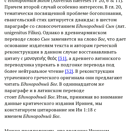
с
единородным Богом
(Adversus haereses IV 20, 6 & 11).
Причем второй случай особенно интересен. В гл. 20,
тематически посвященной проблеме богопознания,
евангельский стих цитируется дважды: в шестом
параграфе со словосочетанием
Единородный Сын
(лат.
unigenitus Filius). Однако в древнеармянском
переводе слово
Сын
заменяется на слово
Бог
, что дает
основание издателям текста и авторам греческой
реконструкции в данном случае восстанавливать
цитату с μονογενὴς θεός
[31]
, а древнего латинского
переводчика упрекать в подгонке перевода под
более нейтральное чтение
[32]
. В реконструкции
утраченного греческого оригинала они предлагают
читать
Единородный Бог
. В одиннадцатом же
параграфе и в латинском переводе
стоит
Единородный Бог
. Итак, принимая во внимание
данные критического издания Иринея, мы
констатируем цитирование им Ин 1:18 с
именем
Единородный Бог
.
Можно предположить, что введение Иринеем