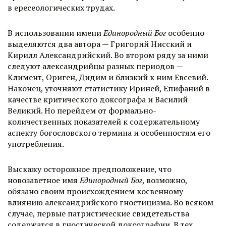
в ересеологических трудах.
В использовании имени
Единородный Бог
особенно
выделяются два автора — Григорий Нисский и
Кирилл Александрийский. Во втором ряду за ними
следуют александрийцы разных периодов —
Климент, Ориген, Дидим и близкий к ним Евсевий.
Наконец, уточняют статистику Ириней, Епифаний в
качестве критического доксографа и Василий
Великий. Но перейдем от формально-
количественных показателей к содержательному
аспекту богословского термина и особенностям его
употребления.
Выскажу осторожное предположение, что
новозаветное имя
Единородный Бог
, возможно,
обязано своим происхождением косвенному
влиянию александрийского гностицизма. Во всяком
случае, первые патристические свидетельства
содержатся в гностической доксографии. В тех