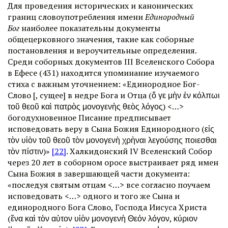
Для проведения исторических и канонических
границ словоупотребления имени
Единородный
Бог
наиболее показательны документы
общецерковного значения, такие как соборные
постановления и вероучительные определения.
Среди соборных документов III Вселенского Собора
в Ефесе (431) находится упоминание изучаемого
стиха с важным уточнением: «Единородное Бог-
Слово [, сущее] в недре Бога и Отца (ὅ γε μὴν ἐν κόλπωι
τοῦ θεοῦ καὶ πατρὸς μονογενὴς θεὸς λόγος) <…>
богодухновенное Писание предписывает
исповедовать веру в Сына Божия Единородного (εἰς
τὸν υἱὸν τοῦ θεοῦ τὸν μονογενὴ χρὴναι λεγούσης ποιεσθαι
τὸν πίστιν)»
[22]
. Халкидонский IV Вселенский Собор
через 20 лет в соборном оросе выстраивает ряд имен
Сына Божия в завершающей части документа:
«последуя святым отцам <…> все согласно поучаем
исповедовать <…> одного и того же Сына и
единородного Бога Слово, Господа Иисуса Христа
(ἕνα καὶ τὸν αὐτον υἱὸν μονογενὴ Θεόν λόγον, κύριον