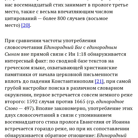
нас восемнадцатый стих занимает в прологе третье
место, также с весьма впечатляющим числом
цитирований — более 800 случаев (восьмое
место)
[20]
.
При сравнении частоты употребления
словосочетания
Единородный Бог
с
единородным
Сыном
вне прямой связи с Ин 1:18 обнаруживается
интересный факт: по сводной базе текстов на
греческом языке, охватывающей христианские
памятники от начала церковной письменности
вплоть до падения Константинополя
[21]
, при самой
грубой настройке поиска в различном словарном
окружении, первое встречается совсем немного реже
второго: 1592 случая против 1665 (ср.
единородное
Слово
— 497). Вполне закономерно, употребление этих
двух словосочетаний в связи с упоминанием
восемнадцатого стиха пролога Евангелия от Иоанна
встречается гораздо реже, но при их сопоставлении
обнаруживается обратное отношение:
Единородный