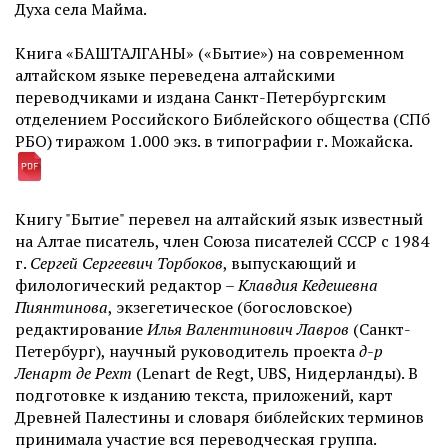
Духа села Майма.
Книга «БАШТАЛГАНЫ» («Бытие») на современном
алтайском языке переведена алтайскими
переводчиками и издана Санкт-Петербургским
отделением Российского Библейского общества (СПб
РБО) тиражом 1.000 экз. в типографии г. Можайска.
Книгу "Бытие" перевел на алтайский язык известный
на Алтае писатель, член Союза писателей СССР с 1984
г.
Сергей Сергеевич Торбоков
, выпускающий и
филологический редактор –
Клавдия Кедешевна
Пиянтинова
, экзегетическое (богословское)
редактирование
Илья Валентинович Лавро
в
(Санкт-
Петербург), научный руководитель проекта
д-р
Ленарт де Рехт
(Lenart de Regt, UBS, Нидерланды). В
подготовке к изданию текста, приложений, карт
Древней Палестины и словаря библейских терминов
принимала участие вся переводческая группа.