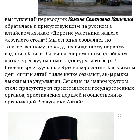
выступлений переводчик
Кемине Семеновна Каинчина
обратилась к присутствующим на русском и
алтайском языках: «Дорогие участники нашего
«круглого стола»! Мы сегодня собрались по
торжественному поводу, посвященному первому
изданию Книги Бытия на современном алтайском
языке. Кӱрее куучынныҥ кӱндӱлӱ туружаачылары!
Бистиҥ кӱрее куучыныс Эртеги кереестиҥ Башталганы
деп Бичиги алтай тилле кепке базылып, ак-јарыкка
чыкканына учурлалган. Сегодня на нашем круглом
столе присутствуют представители государственных
органов, христианских церквей и общественных
организаций Республики Алтай».
С