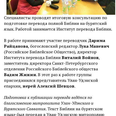
Специалисты проводят итоговую консультацию по
подготовке перевода полной Библии на бурятский
язык. Работой занимается Институт перевода Библии.
В работе принимают участие переводчик
Дарима
Райцанова
, богословский редактор
Лука Маневич
(Российское Библейское Общество), директор
Института перевода Библии
Виталий Войнов
,
заместитель директора Санкт-Петербургского
отделения Российского Библейского общества
Вадим Жижин
. В этот раз к работе группы
присоединился представитель Улан-Удэнской
епархии,
иерей Алексий Шевцов
.
Подготовка к публикации перевода ведётся по
благословению митрополита Улан-Удэнского и
Бурятского Савватия
. Текст Библии на бурятском
языке был передан в Улан-Удэнскую митрополию