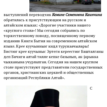
выступлений переводчик
Кемине Семеновна Каинчина
обратилась к присутствующим на русском и
алтайском языках: «Дорогие участники нашего
«круглого стола»! Мы сегодня собрались по
торжественному поводу, посвященному первому
изданию Книги Бытия на современном алтайском
языке. Кӱрее куучынныҥ кӱндӱлӱ туружаачылары!
Бистиҥ кӱрее куучыныс Эртеги кереестиҥ Башталганы
деп Бичиги алтай тилле кепке базылып, ак-јарыкка
чыкканына учурлалган. Сегодня на нашем круглом
столе присутствуют представители государственных
органов, христианских церквей и общественных
организаций Республики Алтай».
С