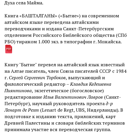
Духа села Майма.
Книга «БАШТАЛГАНЫ» («Бытие») на современном
алтайском языке переведена алтайскими
переводчиками и издана Санкт-Петербургским
отделением Российского Библейского общества (СПб
РБО) тиражом 1.000 экз. в типографии г. Можайска.
Книгу "Бытие" перевел на алтайский язык известный
на Алтае писатель, член Союза писателей СССР с 1984
г.
Сергей Сергеевич Торбоков
, выпускающий и
филологический редактор –
Клавдия Кедешевна
Пиянтинова
, экзегетическое (богословское)
редактирование
Илья Валентинович Лавро
в
(Санкт-
Петербург), научный руководитель проекта
д-р
Ленарт де Рехт
(Lenart de Regt, UBS, Нидерланды). В
подготовке к изданию текста, приложений, карт
Древней Палестины и словаря библейских терминов
принимала участие вся переводческая группа.