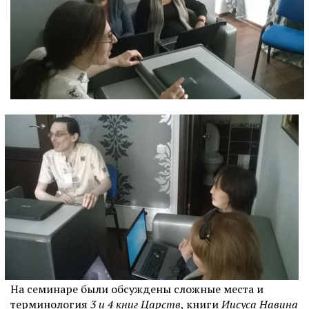
На семинаре были обсуждены сложные места и
терминология
3 и 4 книг Царств
, книги
Иисуса Навина