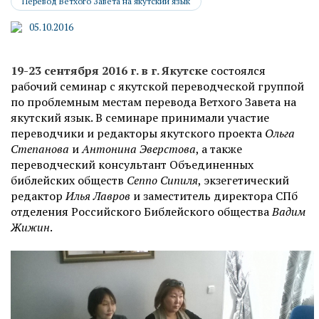
Перевод Ветхого Завета на якутский язык
05.10.2016
19-23 сентября 2016 г. в г. Якутске
состоялся
рабочий семинар с якутской переводческой группой
по проблемным местам перевода Ветхого Завета на
якутский язык. В семинаре принимали участие
переводчики и редакторы якутского проекта
Ольга
Степанова
и
Антонина Эверстова
, а также
переводческий консультант Объединенных
библейских обществ
Сеппо Сипиля
, экзегетический
редактор
Илья Лавров
и заместитель директора СПб
отделения Российского Библейского общества
Вадим
Жижин
.