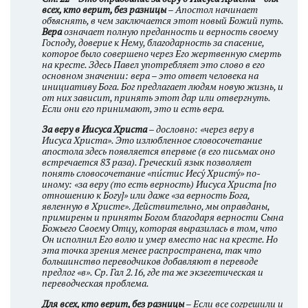
всех, кто верит, без разницы
– Апостол начинает
объяснять, в чем заключается этот новый Божий путь.
Вера
означает полную преданность и верность своему
Господу, доверие к Нему, благодарность за спасение,
которое было совершено через Его жертвенную смерть
на кресте. Здесь Павел употребляет это слово в его
основном значении: вера – это ответ человека на
инициативу Бога. Бог предлагает людям новую жизнь, и
от них зависит, принять этот дар или отвергнуть.
Если они его принимают, это и есть вера.
За веру в Иисуса Христа
– дословно: «через веру в
Иисуса Христа». Это излюбленное словосочетание
апостола здесь появляется впервые (в его письмах оно
встречается 83 раза). Греческий язык позволяет
понять словосочетание «пи́стис Иесу́ Христу́» по-
иному: «за веру (то есть верность) Иисуса Христа [по
отношению к Богу]» или даже «за верность Бога,
явленную в Христе». Действительно, мы оправданы,
примирены и приняты Богом благодаря верности Сына
Божьего Своему Отцу, которая выразилась в том, что
Он исполнил Его волю и умер вместо нас на кресте. Но
эта точка зрения менее распространена, так что
большинство переводчиков добавляют в переводе
предлог «в». Ср. Гал 2.16, где та же экзегетическая и
переводческая проблема.
Для всех, кто верит, без разницы
– Если все согрешили и