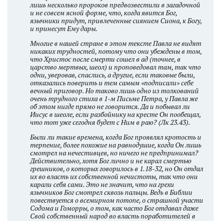
лишь несколько пророков предвозвестили в загадочной
и не совсем ясной форме, что, когда явится Бог,
язычники придут, привлеченные сиянием Сиона, к Богу,
и принесут Ему дары.
Многие в нашей стране в этом тексте Павла не видят
никаких трудностей, потому что они убеждены в том,
что Христос после смерти сошел в ад (точнее, в
царство мертвых, шеол) и проповедовал там, так что
одни, уверовав, спаслись, а другие, если таковые были,
отказались поверить и тем самым «подписали» себе
вечный приговор. Но таково лишь одно из толкований
очень трудного стиха в 1-м Письме Петра, у Павла же
об этом нигде прямо не говорится. Да и побывал ли
Иисус в шеоле, если разбойнику на кресте Он пообещал,
что тот уже сегодня будет с Ним в раю? (Лк 23.43).
Были ли такие времена, когда Бог проявлял кротость и
терпение, более похожие на равнодушие, когда Он лишь
смотрел на нечестивцев, но ничего не предпринимал?
Действительно, хотя Бог лично и не карал смертью
грешников, о которых говорилось в 1.18-32, но Он отдал
их во власть их собственной нечистоты, так что они
карали себя сами. Это не значит, что на грехи
язычников Бог смотрел сквозь пальцы. Ведь в Библии
повествуется о всемирном потопе, о страшной участи
Содома и Гоморры, о том, как часто Бог отдавал даже
Свой собственный народ во власть поработителей в