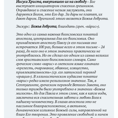
Иисуса Христа, выкупившего их на свободу
– Бог
выступает инициатором спасения грешников.
Оправдание и спасение нельзя заслужить, они
даруются Богом, это Его дар. За дары не платят, их
дают даром. Причиной этого является Божья доброта.
Экскурс:
Божья доброта
, благодать (греч. «ха́рис»).
Это одно из самых важных богословских понятий
апостола, центральных для его богословия. Оно
принадлежит апостолу Павлу (в его письмах оно
встречается 100 раз, больше всего в этом письме – 24
раза), до него оно в этом значении практически не
употреблялось. Но он сделал его одним из самых великих
слов христианского богословского словаря. Само
греческое слово «харис» в светском языке означало
«прелесть, очарование, обаяние, изящество,
привлекательность» (ср. его латинский перевод
«грация»). В эллинистическом иудаизме понятие
«харис» редко имело религиозное значение. Так, в
Септуагинте, греческом переводе Ветхого Завета, оно
только трижды было употреблено в значении «Божья
милость». Но для Павла в этом слове, как в капле воды,
заключена вся спасительная забота и любовь Бога к
падшему человечеству. В глазах апостола это не
пассивное благорасположение, а активное,
динамическое излияние Божьей силы, направленной на
благо Его творения. Это проявление свободной и ничем