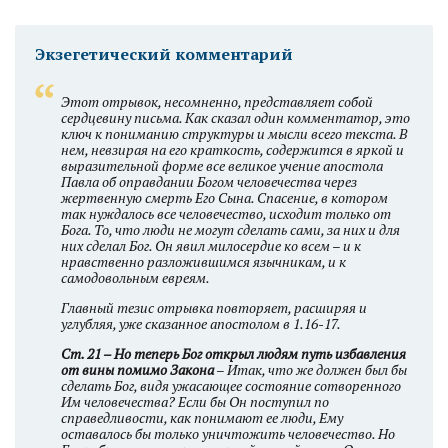
Экзегетический комментарий
Этот отрывок, несомненно, представляет собой
сердцевину письма. Как сказал один комментатор, это
ключ к пониманию структуры и мысли всего текста. В
нем, невзирая на его краткость, содержится в яркой и
выразительной форме все великое учение апостола
Павла об оправдании Богом человечества через
жертвенную смерть Его Сына. Спасение, в котором
так нуждалось все человечество, исходит только от
Бога. То, что люди не могут сделать сами, за них и для
них сделал Бог. Он явил милосердие ко всем – и к
нравственно разложившимся язычникам, и к
самодовольным евреям.
Главный тезис отрывка повторяет, расширяя и
углубляя, уже сказанное апостолом в 1.16-17.
Ст. 21 – Но теперь Бог открыл людям путь избавления
от вины помимо Закона
– Итак, что же должен был бы
сделать Бог, видя ужасающее состояние сотворенного
Им человечества? Если бы Он поступил по
справедливости, как понимают ее люди, Ему
оставалось бы только уничтожить человечество. Но