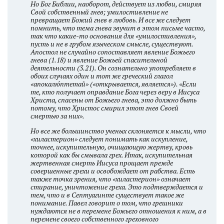
Но Бог Библии, наоборот, действует из любви, смиряя
Свой собственный гнев; умилостивление не
превращает Божий гнев в любовь. И все же следует
помнить, что тема гнева звучит в этом письме часто,
так что какие-то основания для «умилостивления»,
пусть и не в грубом языческом смысле, существуют.
Апостол не случайно сопоставляет явление Божьего
гнева (1.18) и явление Божьей спасительной
деятельности (3.21). Он сознательно употребляет в
обоих случаях один и тот же греческий глагол
«апокалю́птетай» («открывается, является»). «Если
те, кто получает оправдание Бога через веру в Иисуса
Христа, спасены от Божьего гнева, это должно быть
потому, что Христос смирил этот гнев Своей
смертью за них».
Но все же большинство ученых склоняется к мысли, что
«хиластерион» следует понимать как искупление,
точнее, искупительную, очищающую жертву, кровь
которой как бы смывала грех. Итак, искупительная
жертвенная смерть Иисуса прощает прежде
совершенные грехи и освобождает от рабства. Есть
также точка зрения, что «хиластерион» означает
стирание, уничтожение греха. Это подтверждается и
тем, что и в Септуагинте существует такое же
понимание. Павел говорит о том, что грешники
нуждаются не в перемене Божьего отношения к ним, а в
перемене своего собственного греховного