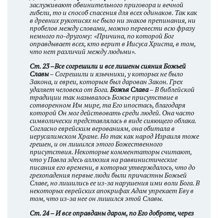
заслуживают обвинительного приговора и вечной
гибели, то и способ спасения для всех одинаков. Так как
в древних рукописях не было ни знаков препинания, ни
пробелов между словами, можно перевести всю фразу
немного по-другому: «Причина, по которой Бог
оправдывает всех, кто верит в Иисуса Христа, в том,
что нет различий между людьми».
Ст. 23 –Все согрешили и все лишены сияния Божьей
Славы
– Согрешили и язычники, у которых не было
Закона, и евреи, которым был дарован Закон. Грех
удаляет человека от Бога.
Божья Слава
– В библейской
традиции так называлось Божье присутствие в
сотворенном Им мире, та Его ипостась, благодаря
которой Он мог действовать среди людей. Она часто
символически представлялась в виде сияющего облака.
Согласно еврейским верованиям, она обитала в
иерусалимском Храме. Но так как народ Израиля тоже
грешен, и он лишился этого Божественного
присутствия. Некоторые комментаторы считают,
что у Павла здесь аллюзия на раввинистические
писания его времени, в которых утверждалось, что до
грехопадения первые люди были причастны Божьей
Славе, но лишились ее из-за нарушения ими воли Бога. В
некоторых еврейских апокрифах Адам упрекает Еву в
том, что из-за нее он лишился этой Славы.
Ст. 24 – И все оправданы даром, по Его доброте, через