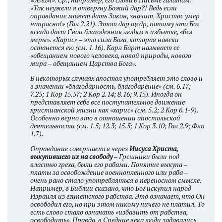
«Так неужели я отвергну Божий дар?! Ведь если
оправдание может дать Закон, значит, Христос умер
напрасно!» (Гал 2.21). Этот дар щедр, потому что Бог
всегда дает Свои благодеяния людям в избытке, «без
меры». «Харис» – это сила Бога, которая навеки
останется ею (см. 1.16). Карл Барт называет ее
«обещанием нового человека, новой природы, нового
мира – обещанием Царства Бога».
В некоторых случаях апостол употребляет это слово и
в значении «благодарность, благодарение» (см. 6.17;
7.25; 1 Кор 15.57; 2 Кор 2.14; 8.16; 9.15). Иногда он
представляет себе все поступательное движение
христианской жизни как «харис» (см. 5.2; 2 Кор 6.1-9).
Особенно верно это в отношении апостольской
деятельности (см. 1.5; 12.3; 15.5; 1 Кор 3.10; Гал 2.9; Флп
1.7).
Оправдание совершается через
Иисуса Христа,
выкупившего их на свободу
– Грешники были под
властью греха, были его рабами. Понятие выкупа –
платы за освобождение военнопленного или раба –
очень рано стало употребляться в переносном смысле.
Например, в Библии сказано, что Бог искупил народ
Израиля из египетского рабства. Это означает, что Он
освободил его, но при этом никому ничего не платил. То
есть слово стало означать «избавить от рабства,
освободить». Правда, в Средние века люди задавались