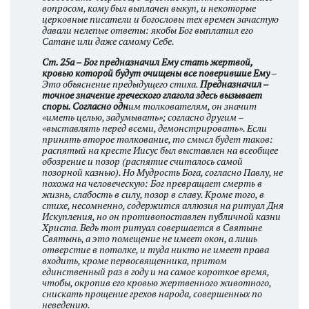
вопросом, кому был выплачен выкуп, и некоторые
церковные писатели и богословы тех времен зачастую
давали нелепые ответы: якобы Бог выплатил его
Сатане или даже самому Себе.
Ст. 25а – Бог предназначил Ему стать жертвой,
кровью которой будут очищены все поверившие Ему
–
Это объяснение предыдущего стиха.
Предназначил –
точное значение греческого глагола здесь вызывает
споры. Согласно одн
им толкователям, он значит
«иметь целью, задумывать»; согласно другим –
«выставлять перед всеми, демонстрировать». Если
принять второе толкование, то смысл будет таков:
распятый на кресте Иисус был выставлен на всеобщее
обозрение и позор (распятие считалось самой
позорной казнью). Но Мудрость Бога, согласно Павлу, не
похожа на человеческую: Бог превращает смерть в
жизнь, слабость в силу, позор в славу. Кроме того, в
стихе, несомненно, содержится аллюзия на ритуал Дня
Искупления, но он противопоставлен публичной казни
Христа. Ведь тот ритуал совершается в Святыне
Святынь, а это помещение не имеет окон, а лишь
отверстие в потолке, и туда никто не имеет права
входить, кроме первосвященника, притом
единственный раз в году и на самое короткое время,
чтобы, окропив его кровью жертвенного животного,
снискать прощение грехов народа, совершенных по
неведению.