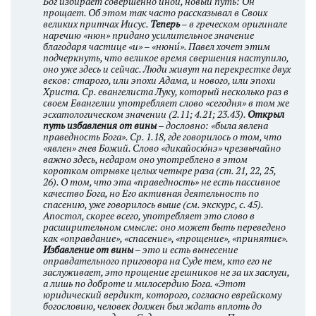
Бог избирает совершенно иной, новый путь: Он
прощает. Об этом так часто рассказывал в Своих
великих притчах Иисус.
Теперь
– в греческом оригинале
наречию «нюн» придано усилительное значение
благодаря частице «и» – «нюни́». Павел хочет этим
подчеркнуть, что великое время свершения наступило,
оно уже здесь и сейчас. Люди живут на перекрестке двух
веков: старого, или эпохи Адама, и нового, или эпохи
Христа. Ср. евангелиста Луку, который несколько раз в
своем Евангелии употребляет слово «сегодня» в том же
эсхатологическом значении (2.11; 4.21; 23.43).
Открыл
путь избавления от вины
– дословно: «была явлена
праведность Бога». Ср. 1.18, где говорилось о том, что
«явлен» гнев Божий. Слово «дикайосю́нэ» чрезвычайно
важно здесь, недаром оно употреблено в этом
коротком отрывке целых четыре раза (ст. 21, 22, 25,
26). О том, что эта «праведность» не есть пассивное
качество Бога, но Его активная деятельность по
спасению, уже говорилось выше (см. экскурс, с. 45).
Апостол, скорее всего, употребляет это слово в
расширительном смысле: оно может быть переведено
как «оправдание», «спасение», «прощение», «принятие».
Избавление от вины
– это и есть вынесение
оправдательного приговора на Суде тем, кто его не
заслуживает, это прощение грешников не за их заслуги,
а лишь по доброте и милосердию Бога. «Этот
юридический вердикт, которого, согласно еврейскому
богословию, человек должен был ждать вплоть до