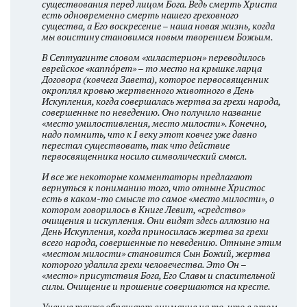
существования перед лицом Бога. Ведь смерть Христа
есть одновременно смерть нашего греховного
существа, а Его воскресение – наша новая жизнь, когда
мы воистину становимся новым творением Божьим.
В Септуагинте словом «хиластерион» переводилось
еврейское «каппо́рет» – то место на крышке ларца
Договора (ковчега Завета), которое первосвященник
окроплял кровью жертвенного животного в День
Искупления, когда совершалась жертва за грехи народа,
совершенные по неведению. Оно получило название
«место умилостивления, место милости». Конечно,
надо помнить, что к I веку этот ковчег уже давно
перестал существовать, так что действие
первосвященника носило символический смысл.
И все же некоторые комментаторы предлагают
вернуться к пониманию того, что отныне Христос
есть в каком-то смысле то самое «место милости», о
котором говорилось в Книге Левит, «средство»
очищения и искупления. Они видят здесь аллюзию на
День Искупления, когда приносилась жертва за грехи
всего народа, совершенные по неведению. Отныне этим
«местом милости» становится Сын Божий, жертва
которого удалила грехи человечества. Это Он –
«место» присутствия Бога, Его Славы и спасительной
силы. Очищение и прошение совершаются на кресте.
Ученые также обращают внимание на то, что в этом