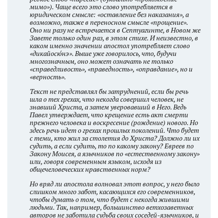
мимо»). Чаще всего это слово употребляется в
юридическом смысле: «оставление без наказания», а
возможно, также в переносном смысле «прощение».
Оно ни разу не встречается в Септуагинте, в Новом же
Завете только один раз, в этом стихе. И неизвестно, в
каком именно значении апостол употребляет слово
«дикайосю́нэ». Выше уже говорилось, что, будучи
многозначным, оно может означать не только
«справедливость», «праведность», «оправдание», но и
«верность».
Текст не представлял бы затруднений, если бы речь
шла о тех грехах, что некогда совершил человек, не
знавший Христа, а затем уверовавший в Него. Ведь
Павел утверждает, что крещение есть акт смерти
прежнего человека и воскресение (рождение) нового. Но
здесь речь идет о грехах прошлых поколений. Что будет
с теми, кто жил за столетия до Христа? Должно ли их
судить, а если судить, то по какому закону? Евреев по
Закону Моисея, а язычников по «естественному закону»
или, говоря современным языком, исходя из
общечеловеческих нравственных норм?
Но вряд ли апостола волновал этот вопрос, у него было
слишком много забот, касающихся его современников,
чтобы думать о том, что будет с некогда жившими
людьми. Так, например, большинство ветхозаветных
авторов не заботила судьба своих соседей-язычников, и