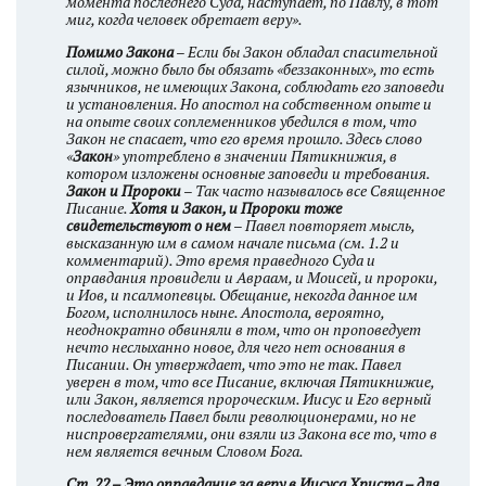
момента последнего Суда, наступает, по Павлу, в тот
миг, когда человек обретает веру».
Помимо Закона
– Если бы Закон обладал спасительной
силой, можно было бы обязать «беззаконных», то есть
язычников, не имеющих Закона, соблюдать его заповеди
и установления. Но апостол на собственном опыте и
на опыте своих соплеменников убедился в том, что
Закон не спасает, что его время прошло. Здесь слово
«
Закон
» употреблено в значении Пятикнижия, в
котором изложены основные заповеди и требования.
Закон и Пророки
– Так часто называлось все Священное
Писание.
Хотя и Закон, и Пророки тоже
свидетельствуют о нем
– Павел повторяет мысль,
высказанную им в самом начале письма (см. 1.2 и
комментарий). Это время праведного Суда и
оправдания провидели и Авраам, и Моисей, и пророки,
и Иов, и псалмопевцы. Обещание, некогда данное им
Богом, исполнилось ныне. Апостола, вероятно,
неоднократно обвиняли в том, что он проповедует
нечто неслыханно новое, для чего нет основания в
Писании. Он утверждает, что это не так. Павел
уверен в том, что все Писание, включая Пятикнижие,
или Закон, является пророческим. Иисус и Его верный
последователь Павел были революционерами, но не
ниспровергателями, они взяли из Закона все то, что в
нем является вечным Словом Бога.
Ст. 22 – Это оправдание за веру в Иисуса Христа – для