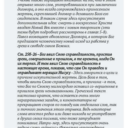
отрывке много слов, употреблявшихся при заключении
договора, а оно всегда сопровождалось принесением
жертвы, скреплявшей договор и делавшего Бога его
свидетелем. В таком случае здесь присутствует
дополнительная идея: смерть и воскресение Христа
вводят Новый Век вместе с новым творением (эти
темы будут подробнее рассмотрены в главах 5-8).
Павел возвещает обновление Договора, в котором Бог
предлагает человечеству новый исход из рабства у
греха к свободе сынов Божьих.
Ст. 25б-26 –Бог явил Свою справедливость, простив
грехи, совершенные в прошлом, в те времена, когда Он
их терпел. И тем явил Свою справедливость в
настоящее время, показав, что сам Он праведен и
оправдывает верящих Иисусу
–Здесь говорится о цели и
причине искупительной жертвы. Цель Бога в том,
чтобы явить Свою справедливость, а причина –в том,
что Бог по Своему милосердию оставил со-вершенные в
прошлом грехи ненаказанными. Греческий текст
настолько краток, что остается очень много
неразрешимых загадок, и комментаторы не
прекращают споров по поводу как отдельных слов, так
и точного значения этого отрывка. Ведь некоторые
слова апостол редко или даже никогда не употребляет
в других своих письмах, что тоже затрудняет
понимание. Напри-мер, здесь присутствует очень
редкое слово «па́ресис» (буквально «прохождение