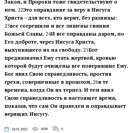
Закон, и Пророки тоже свидетельствуют о
нем.
22
Это оправдание за веру в Иисуса
Христа – для всех, кто верит, без разницы:
23
все согрешили и все лишены сияния
Божьей Славы.
24
И все оправданы даром, по
Его доброте, через Иисуса Христа,
выкупившего их на свободу.
25
Бог
предназначил Ему стать жертвой, кровью
которой будут очищены все поверившие Ему.
Бог явил Свою справедливость, простив
грехи, совершенные в прошлом,
26
в те
времена, когда Он их терпел. И тем явил
Свою справедливость в настоящее время,
показав, что сам Он праведен и оправдывает
верящих Иисусу.
4950
0
28.01.2022