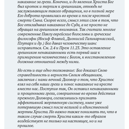
наказание за грехи. Конечно, и до явления Христа Бог
был кроток и терпим к грешникам, отнюдь не
заслуживающим такого обращения, но в полной мере
Его доброта проявилась во время и после крестной
смерти Сына. Скорее всего, смысл этих слов в том, что
Бог откладывал наказание до Суда, а не просто не
обращал на грешников внимания. Так считали многие
современные Павлу еврейские богословы и греческие
философы (Иосиф Флавий, Дионисий Галикарнасский,
Плутарх и др.) Бог давал человечеству шанс
исправиться. См. 2.4 и Прем 11.23. Это оставление
грешников ненаказанными есть первый шаг к
примирению человечества с Богом, к восстановлению
должных отношений между ними.
Но есть и еще одно толкование: Бог доказал Свою
справедливость и верность Своим обещаниям,
заключив с нами вечный Договор о том, что Христос
взял на себя наши грехи и понес наказание на кресте
вместо нас. Поступив так, Он оставил ненаказанными
и прощенными грехи, совершенные во время действия
прежнего Договора, согласившись признать
эффективной жертвенную систему, ныне уже
потерявшую смысл после великой и единственной
жертвы Христа. Но важно также понимать то, что в
таком случае смерть Христа каким-то образом
воздействует не только на настоящее, но и на
прошлое.