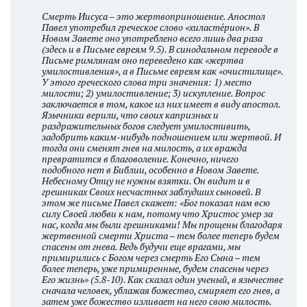
Смерть Иисуса – это жертвоприношение. Апостол
Павел употребил греческое слово «хиласте́рион». В
Новом Завете оно употреблено всего лишь два раза
(здесь и в Письме евреям 9.5). В синодальном переводе в
Письме римлянам оно переведено как «жертва
умилостивления», а в Письме евреям как «очистилище».
У этого греческого слова три значения: 1) место
милости; 2) умилостивление; 3) искупление. Вопрос
заключается в том, какое из них имеет в виду апостол.
Язычники верили, что своих капризных и
раздражительных богов следует умилостивить,
задобрить каким-нибудь подношением или жертвой. И
тогда они сменят гнев на милость, а их вражда
превратится в благоволение. Конечно, ничего
подобного нет в Библии, особенно в Новом Завете.
Небесному Отцу не нужны взятки. Он видит и в
грешниках Своих несчастных заблудших сыновей. В
этом же письме Павел скажет: «Бог показал нам всю
силу Своей любви к нам, потому что Христос умер за
нас, когда мы были грешниками! Мы прощены благодаря
жертвенной смерти Христа – тем более теперь будем
спасены от гнева. Ведь будучи еще врагами, мы
примирились с Богом через смерть Его Сына – тем
более теперь, уже примиренные, будем спасены через
Его жизнь» (5.8-10). Как сказал один ученый, в язычестве
сначала человек, ублажая божество, смиряет его гнев, а
затем уже божество изливает на него свою милость.