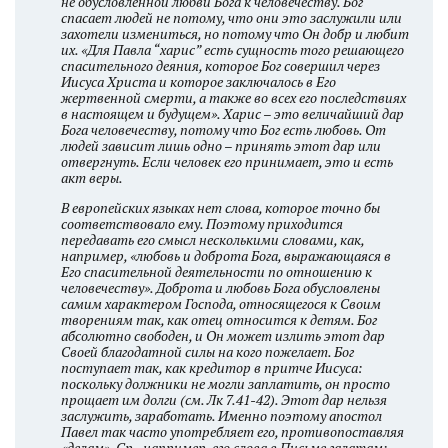
не обусловленной любви Бога к человечеству. Бог
спасает людей не потому, что они это заслужили или
захотели измениться, но потому что Он добр и любит
их. «Для Павла “харис” есть сущность того решающего
спасительного деяния, которое Бог совершил через
Иисуса Христа и которое заключалось в Его
жертвенной смерти, а также во всех его последствиях
в настоящем и будущем». Харис – это величайший дар
Бога человечеству, потому что Бог есть любовь. От
людей зависит лишь одно – принять этот дар или
отвергнуть. Если человек его принимает, это и есть
акт веры.
В европейских языках нет слова, которое точно бы
соответствовало ему. Поэтому приходится
передавать его смысл несколькими словами, как,
например, «любовь и доброта Бога, выражающаяся в
Его спасительной деятельности по отношению к
человечеству». Доброта и любовь Бога обусловлены
самим характером Господа, относящегося к Своим
творениям так, как отец относится к детям. Бог
абсолютно свободен, и Он может излить этот дар
Своей благодатной силы на кого пожелает. Бог
поступает так, как кредитор в притче Иисуса:
поскольку должники не могли заплатить, он просто
прощает им долги (см. Лк 7.41-42). Этот дар нельзя
заслужить, заработать. Именно поэтому апостол
Павел так часто употребляет его, противопоставляя
«делам». Ср., например, его слова в Письме галатам: