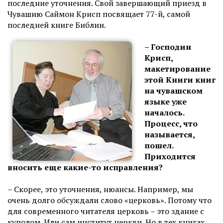
последние уточнения. Свой завершающий приезд в
Чувашию Саймон Крисп посвящает 77-й, самой
последней книге Библии.
– Господин
Крисп,
макетирование
этой Книги книг
на чувашском
языке уже
началось.
Процесс, что
называется,
пошел.
Приходится
вносить еще какие-то исправления?
– Скорее, это уточнения, нюансы. Например, мы
очень долго обсуждали слово «церковь». Потому что
для современного читателя церковь – это здание с
куполом. Или сам институт церкви. Но в тех книгах,