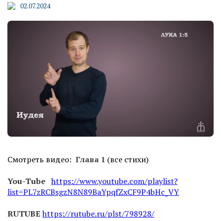
02.07.2024
Смотреть видео:
Глава 1
(все стихи)
You-Tube
https://www.youtube.com/playlist?
list=PL7zRCBsgzN8N89BaYpqfZxCF9P4bHc_VY
RUTUBE
https://rutube.ru/plst/798928/