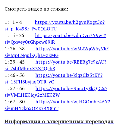
Смотреть видео по стихам:
1: 1 - 4
https://youtu.be/h2gvnKogt5o?
si=p_K498r_Fw0QLQTU
1: 5 - 25
https://youtu.be/vdqDvn7Y9wI?
si=Qxwey0tGhpcw89lR
1: 26 - 38
https://youtu.be/wM2WjiWAyVk?
si=MpLNqulKQhD-zEMG
1: 39 - 45
https://youtu.be/RBERg7e9zAU?
si=7shfMhnxX3Z4Qcb8
1: 46 - 56
https://youtu.be/klqzClz5tEY?
si=15FH8byjaqOTR-yC
1: 57 - 66
https://youtu.be/Smo1yEkQD2s?
si=VMLHEKlqv2zMEKZW
1: 67 - 80
https://youtu.be/wJHGOmbc4AY?
si=mHYcko5OZE74X8uT
Информация о завершенных переводах