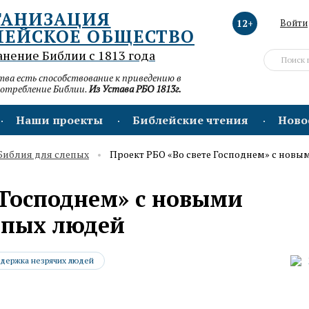
ГАНИЗАЦИЯ
12+
Войти
ЛЕЙСКОЕ ОБЩЕСТВО
анение Библии с 1813 года
а есть способствование к приведению в
потребление Библии.
Из Устава РБО 1813г.
Наши проекты
Библейские чтения
Ново
 Библия для слепых
Проект РБО «Во свете Господнем» с нов
 Господнем» с новыми
епых людей
держка незрячих людей