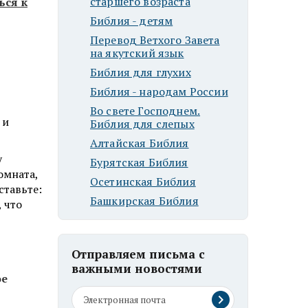
старшего возраста
ься к
Библия - детям
Перевод Ветхого Завета
на якутский язык
Библия для глухих
Библия - народам России
Во свете Господнем.
 и
Библия для слепых
Алтайская Библия
у
Бурятская Библия
омната,
Осетинская Библия
ставьте:
Башкирская Библия
 что
Отправляем письма с
важными новостями
ое