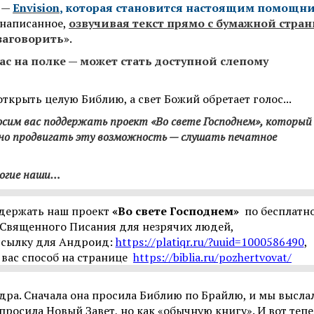
 —
Envision
, которая становится настоящим помощн
написанное,
озвучивая текст прямо с бумажной стра
заговорить»
.
вас на полке — может стать доступной слепому
открыть целую Библию, а свет Божий обретает голос...
осим вас поддержать проект «Во свете Господнем», который
но продвигать эту возможность — слушать печатное
рогие наши…
ддержать наш проект
«Во свете Господнем»
по бесплатн
Священного Писания для незрячих людей,
 ссылку для Андроид:
https://platiqr.ru/?uuid=1000586490
,
вас способ на странице
https://biblia.ru/pozhertvovat/
дра. Сначала она просила Библию по Брайлю, и мы высла
просила Новый Завет, но как «обычную книгу». И вот тепе