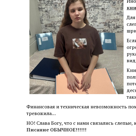
Ино
кни
Для
сле
шри
Есл
огр
рук
вид
Кни
пол
пот
дес
так
Финансовая и техническая невозможность по
тревожила…
НО! Слава Богу, что с нами связались слепые
Писание ОБЫЧНОЕ!!!!!!