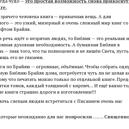
гда чудо —
это простая возможность снова прикоснут
ге.
 зрячего человека книга — привычная вещь. А для
пого — это узкий, мизерный и очень сложный мир книг со
фтом Брайля.
и речь идёт о незрячих людях, то Библия — это реальная и
омная духовная необходимость. А бумажная Библия в
ах — знак того, что ты полноценен и не лишён Света, пусть
ишь его не глазами.
ги по Брайлю — огромные, объёмные. Чтобы собрать одн
ную Библию Брайля дома, потребуется чуть ли не целая к
ому что печатать можно только по отдельной книге. Пред
ятки томов, каждый толщиной с кирпич… И ещё важно то,
ие книги страшно дороги в изготовлении!!!
мочь слепым людям встретиться с Писанием очень нас
, которые неожиданно для нас
попросили ……. Священн