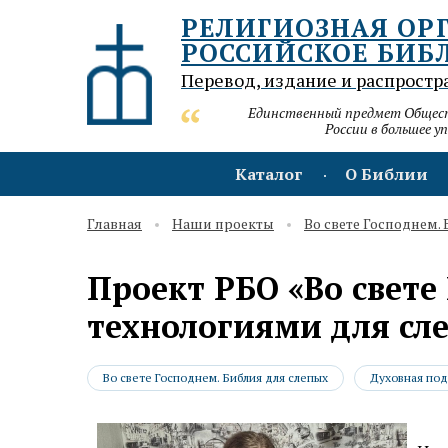
РЕЛИГИОЗНАЯ ОР
РОССИЙСКОЕ БИБ
Перевод, издание и распростр
Единственный предмет Обществ
России в большее у
Каталог
О Библии
Главная
Наши проекты
Во свете Господнем.
Проект РБО «Во свете
технологиями для сл
Во свете Господнем. Библия для слепых
Духовная под