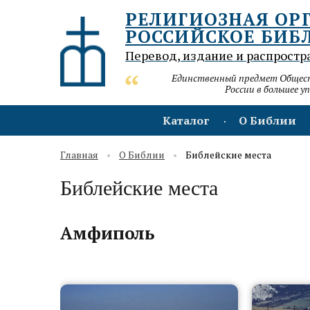
РЕЛИГИОЗНАЯ ОР
РОССИЙСКОЕ БИБ
Перевод, издание и распростр
Единственный предмет Обществ
России в большее у
Каталог
О Библии
Главная
О Библии
Библейские места
Библейские места
Амфиполь