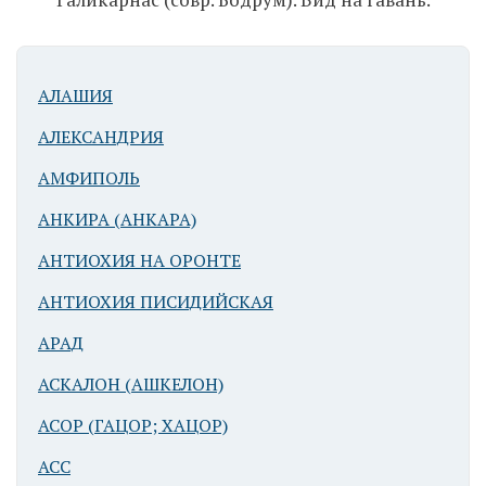
АЛАШИЯ
АЛЕКСАНДРИЯ
АМФИПОЛЬ
Галикарнас.
Театр.
АНКИРА (АНКАРА)
АНТИОХИЯ НА ОРОНТЕ
АНТИОХИЯ ПИСИДИЙСКАЯ
АРАД
АСКАЛОН (АШКЕЛОН)
Галикарнас.
АСОР (ГАЦОР; ХАЦОР)
Театр
АСС