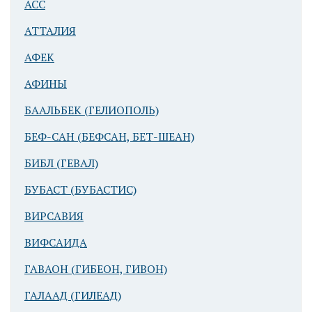
АСС
АТТАЛИЯ
АФЕК
АФИНЫ
БААЛЬБЕК (ГЕЛИОПОЛЬ)
Баальбек
(Гелиополь).
БЕФ-САН (БЕФСАН, БЕТ-ШЕАН)
Выход из
гексагонального
БИБЛ (ГЕВАЛ)
двора на
БУБАСТ (БУБАСТИС)
форум
ВИРСАВИЯ
ВИФСАИДА
ГАВАОН (ГИБЕОН, ГИВОН)
ГАЛААД (ГИЛЕАД)