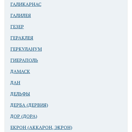
ГАЛИКАРНАС
Баальбек
(Гелиополь).
ГАЛИЛЕЯ
Жертвенник
ГЕЗЕР
храма
Юпитера
ГЕРАКЛЕЯ
ГЕРКУЛАНУМ
ГИЕРАПОЛЬ
ДАМАСК
ДАН
Баальбек
ДЕЛЬФЫ
(Гелиополь).
ДЕРБА (ДЕРВИЯ)
Жертвенник
храма
ДОР (ДОРА)
Юпитера
ЕКРОН (АККАРОН, ЭКРОН)