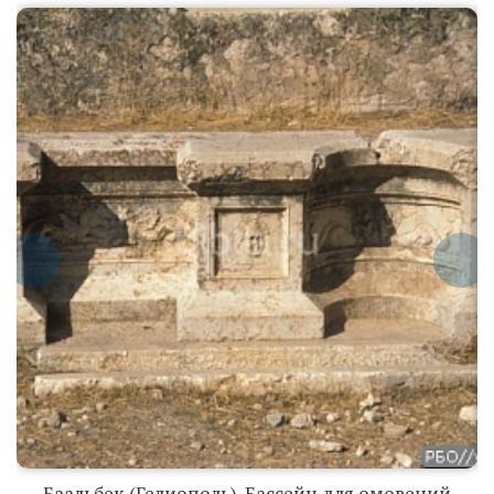
Баальбек
(Гелиополь).
Бассейн для
омовений
перед Храмом
Юпитера
Баальбек (Гелиополь). Бассейн для омовений