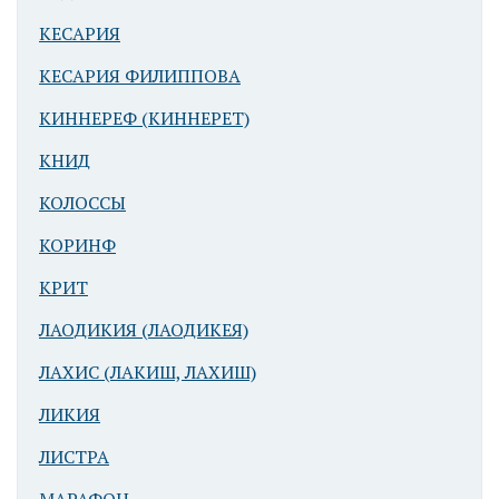
Баальбек
(Гелиополь).
КЕСАРИЯ
Колонны
КЕСАРИЯ ФИЛИППОВА
Храма
Юпитера
КИННЕРЕФ (КИННЕРЕТ)
КНИД
КОЛОССЫ
КОРИНФ
КРИТ
Баальбек
ЛАОДИКИЯ (ЛАОДИКЕЯ)
(Гелиополь).
ЛАХИС (ЛАКИШ, ЛАХИШ)
Колонны
Храма
ЛИКИЯ
Юпитера
ЛИСТРА