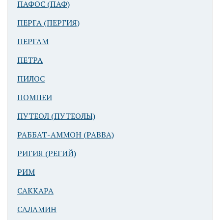
ПАФОС (ПАФ)
Храм Вакха
ПЕРГА (ПЕРГИЯ)
ПЕРГАМ
ПЕТРА
ПИЛОС
ПОМПЕИ
Баальбек
ПУТЕОЛ (ПУТЕОЛЫ)
(Гелиополь).
Храм Юпитера.
РАББАТ-АММОН (РАВВА)
Бассейн для
омовений
РИГИЯ (РЕГИЙ)
РИМ
САККАРА
САЛАМИН