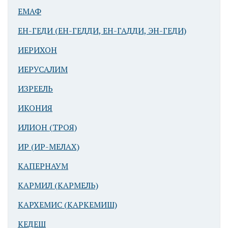
ЕМАФ
ЕН-ГЕДИ (ЕН-ГЕДДИ, ЕН-ГАДДИ, ЭН-ГЕДИ)
ИЕРИХОН
ИЕРУСАЛИМ
Баальбек
ИЗРЕЕЛЬ
(Гелиополь).
Колонны
ИКОНИЯ
перед
ИЛИОН (ТРОЯ)
Пропилеями
ИР (ИР-МЕЛАХ)
КАПЕРНАУМ
КАРМИЛ (КАРМЕЛЬ)
КАРХЕМИС (КАРКЕМИШ)
КЕДЕШ