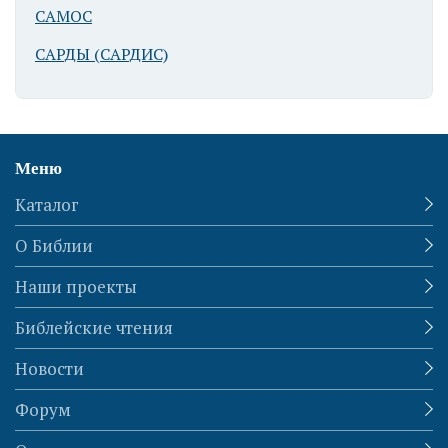
САМОС
САРДЫ (САРДИС)
Баальбек
(Гелиополь).
Храм Юпитера
Меню
Каталог
О Библии
Наши проекты
Баальбек
(Гелиополь).
Библейские чтения
Храм Юпитера
Новости
Форум