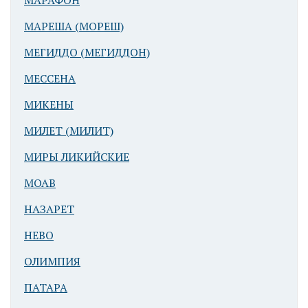
МАРАФОН
МАРЕША (МОРЕШ)
МЕГИДДО (МЕГИДДОН)
МЕССЕНА
Баальбек
МИКЕНЫ
(Гелиополь).
Лестница,
МИЛЕТ (МИЛИТ)
ведущая в
храм Юпитера
МИРЫ ЛИКИЙСКИЕ
МОАВ
НАЗАРЕТ
НЕВО
ОЛИМПИЯ
ПАТАРА
Баальбек
(Гелиополь).