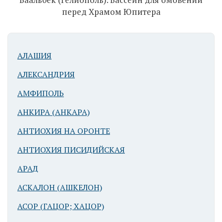
Баальбек
перед Храмом Юпитера
(Гелиополь).
Вид на
Ливанские
горы
АЛАШИЯ
АЛЕКСАНДРИЯ
АМФИПОЛЬ
АНКИРА (АНКАРА)
АНТИОХИЯ НА ОРОНТЕ
Баальбек
АНТИОХИЯ ПИСИДИЙСКАЯ
(Гелиополь).
АРАД
Выход из
гексагонального
АСКАЛОН (АШКЕЛОН)
двора на
форум
АСОР (ГАЦОР; ХАЦОР)