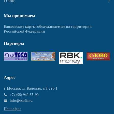
О нас
Мы принимаем
Баальбек
Банковские карты, обслуживаемые на территории
(Гелиополь)
Российской Федерации
Партнеры
Адрес
Баальбек
(Гелиополь)
г. Москва, ул. Валовая, д.8, стр.1
+7 (495) 940-55-90
info@biblia.ru
Наш офис