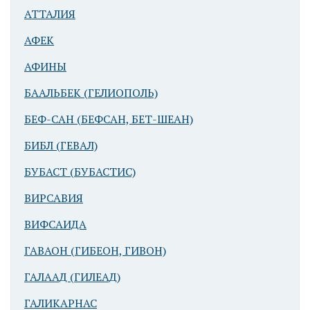
АТТАЛИЯ
АФЕК
АФИНЫ
Синагога в
БААЛЬБЕК (ГЕЛИОПОЛЬ)
Капернауме
БЕФ-САН (БЕФСАН, БЕТ-ШЕАН)
БИБЛ (ГЕВАЛ)
БУБАСТ (БУБАСТИС)
ВИРСАВИЯ
ВИФСАИДА
Синагога в
Капернауме
ГАВАОН (ГИБЕОН, ГИВОН)
ГАЛААД (ГИЛЕАД)
ГАЛИКАРНАС