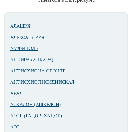
АЛАШИЯ
Синагога в
АЛЕКСАНДРИЯ
Капернауме
АМФИПОЛЬ
АНКИРА (АНКАРА)
АНТИОХИЯ НА ОРОНТЕ
АНТИОХИЯ ПИСИДИЙСКАЯ
АРАД
Синагога в
АСКАЛОН (АШКЕЛОН)
Капернауме
АСОР (ГАЦОР; ХАЦОР)
АСС