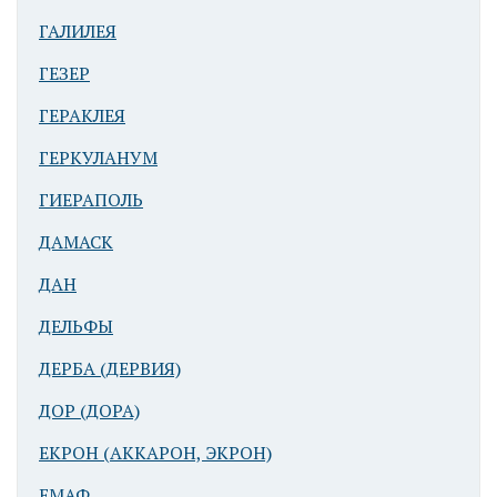
ГАЛИЛЕЯ
ГЕЗЕР
Декор
ГЕРАКЛЕЯ
синагоги в
ГЕРКУЛАНУМ
Капернауме
ГИЕРАПОЛЬ
ДАМАСК
ДАН
ДЕЛЬФЫ
ДЕРБА (ДЕРВИЯ)
Декор
синагоги в
ДОР (ДОРА)
Капернауме
ЕКРОН (АККАРОН, ЭКРОН)
ЕМАФ