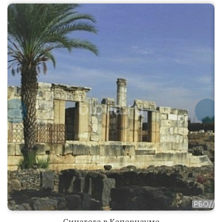
Синагога в
Капернауме
Синагога в
Капернауме
Синагога в Капернауме