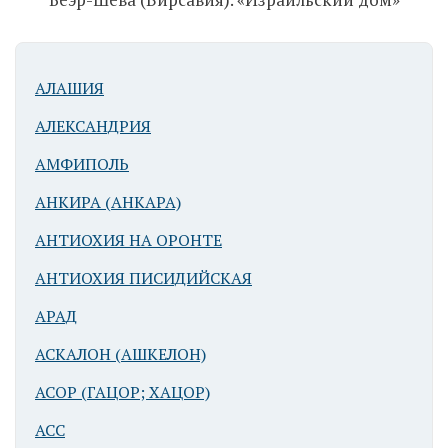
Вид раскопок
АЛАШИЯ
АЛЕКСАНДРИЯ
АМФИПОЛЬ
Беэр-Шева
АНКИРА (АНКАРА)
(Вирсавия).
АНТИОХИЯ НА ОРОНТЕ
Жертвенник
АНТИОХИЯ ПИСИДИЙСКАЯ
АРАД
АСКАЛОН (АШКЕЛОН)
АСОР (ГАЦОР; ХАЦОР)
АСС
Беэр-Шева