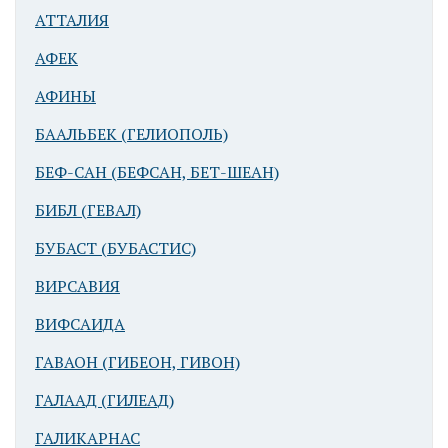
(Вирсавия).
АТТАЛИЯ
Руины
АФЕК
общественных
зданий и
АФИНЫ
домов
БААЛЬБЕК (ГЕЛИОПОЛЬ)
БЕФ-САН (БЕФСАН, БЕТ-ШЕАН)
БИБЛ (ГЕВАЛ)
БУБАСТ (БУБАСТИС)
ВИРСАВИЯ
Верблюды под
ВИФСАИДА
Беэр-Шевой
(Вирсавией)
ГАВАОН (ГИБЕОН, ГИВОН)
ГАЛААД (ГИЛЕАД)
ГАЛИКАРНАС