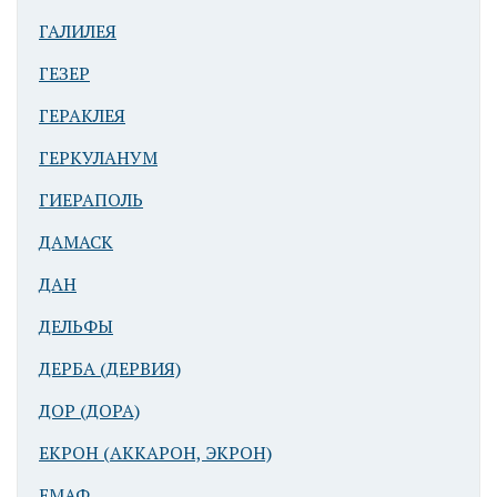
ГАЛИЛЕЯ
ГЕЗЕР
Реконструкция
ГЕРАКЛЕЯ
ворот Беэр-
ГЕРКУЛАНУМ
Шевы
(Вирсавии)
ГИЕРАПОЛЬ
ДАМАСК
ДАН
ДЕЛЬФЫ
ДЕРБА (ДЕРВИЯ)
Спуск к
ДОР (ДОРА)
источнику в
ЕКРОН (АККАРОН, ЭКРОН)
Беэр-Шеве
(Вирсавии)
ЕМАФ