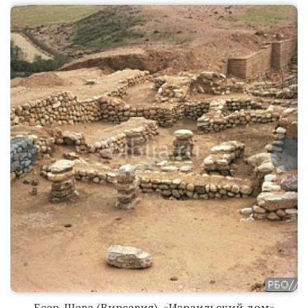
Беэр-Шева
(Вирсавия).
«Израильский
дом»
Беэр-Шева
(Вирсавия).
Беэр-Шева (Вирсавия). «Израильский дом»