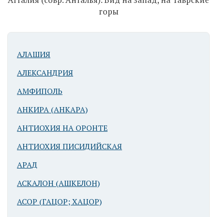
Ворота
горы
Адриана
АЛАШИЯ
АЛЕКСАНДРИЯ
АМФИПОЛЬ
Атталия (совр.
АНКИРА (АНКАРА)
Анталья).
АНТИОХИЯ НА ОРОНТЕ
Ворота
Адриана
АНТИОХИЯ ПИСИДИЙСКАЯ
АРАД
АСКАЛОН (АШКЕЛОН)
АСОР (ГАЦОР; ХАЦОР)