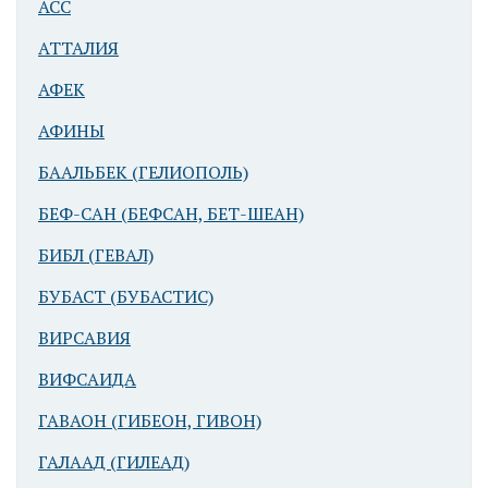
АСС
Атталия (совр.
АТТАЛИЯ
Анталья).
АФЕК
Гавань и
крепостная
АФИНЫ
стена
БААЛЬБЕК (ГЕЛИОПОЛЬ)
БЕФ-САН (БЕФСАН, БЕТ-ШЕАН)
БИБЛ (ГЕВАЛ)
БУБАСТ (БУБАСТИС)
ВИРСАВИЯ
Атталия (совр.
ВИФСАИДА
Анталья).
Гавань
ГАВАОН (ГИБЕОН, ГИВОН)
ГАЛААД (ГИЛЕАД)