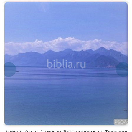
Атталия (совр.
Анталья). Вид
на запад, на
Таврские горы
Атталия (совр.
Анталья).
Атталия (совр. Анталья). Вид на запад, на Таврские