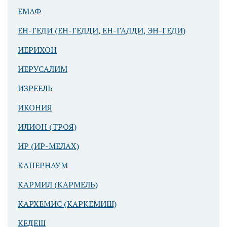
За ним - вход в
ЕМАФ
гавань
ЕН-ГЕДИ (ЕН-ГЕДДИ, ЕН-ГАДДИ, ЭН-ГЕДИ)
ИЕРИХОН
ИЕРУСАЛИМ
ИЗРЕЕЛЬ
ИКОНИЯ
ИЛИОН (ТРОЯ)
ИР (ИР-МЕЛАХ)
КАПЕРНАУМ
КАРМИЛ (КАРМЕЛЬ)
КАРХЕМИС (КАРКЕМИШ)
КЕДЕШ