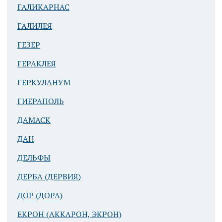
ГАЛИКАРНАС
ГАЛИЛЕЯ
ГЕЗЕР
Атталия (совр.
ГЕРАКЛЕЯ
Анталья).
ГЕРКУЛАНУМ
Римский маяк
ГИЕРАПОЛЬ
ДАМАСК
ДАН
ДЕЛЬФЫ
ДЕРБА (ДЕРВИЯ)
Атталия (совр.
Анталья).
ДОР (ДОРА)
Справа
ЕКРОН (АККАРОН, ЭКРОН)
римский маяк.