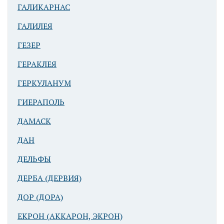
ГАЛИКАРНАС
ГАЛИЛЕЯ
ГЕЗЕР
Арад
Бронзового
ГЕРАКЛЕЯ
века. Бассейн
ГЕРКУЛАНУМ
для
ритуальных
ГИЕРАПОЛЬ
омовений близ
ДАМАСК
храмового
комплекса
ДАН
ДЕЛЬФЫ
ДЕРБА (ДЕРВИЯ)
ДОР (ДОРА)
ЕКРОН (АККАРОН, ЭКРОН)