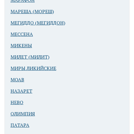
МАРАФОН
Арад. Ворота
МАРЕША (МОРЕШ)
Бронзового
МЕГИДДО (МЕГИДДОН)
века. На
заднем плане
МЕССЕНА
крепость
МИКЕНЫ
времен
иудейского
МИЛЕТ (МИЛИТ)
царства
МИРЫ ЛИКИЙСКИЕ
МОАВ
НАЗАРЕТ
НЕВО
ОЛИМПИЯ
Арад
ПАТАРА
бронзового
века