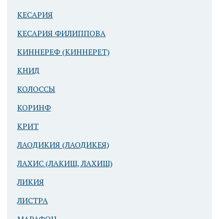
КЕСАРИЯ
КЕСАРИЯ ФИЛИППОВА
Арад
КИННЕРЕФ (КИННЕРЕТ)
Бронзового
КНИД
века.
Помещение в
КОЛОССЫ
«церемониальном
комплексе».
КОРИНФ
Слева от входа
КРИТ
- каменный
сосуд для воды
ЛАОДИКИЯ (ЛАОДИКЕЯ)
ЛАХИС (ЛАКИШ, ЛАХИШ)
ЛИКИЯ
ЛИСТРА