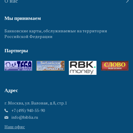
О нас
Израильская
Мы принимаем
крепость в
Араде. Руины
Банковские карты, обслуживаемые на территории
храма. Святая
Российской Федерации
Святых
Партнеры
Адрес
г. Москва, ул. Валовая, д.8, стр.1
+7 (495) 940-55-90
info@biblia.ru
Наш офис