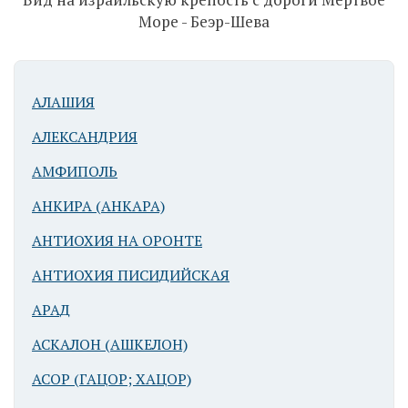
Арад
Море - Беэр-Шева
бронзового
века
АЛАШИЯ
АЛЕКСАНДРИЯ
АМФИПОЛЬ
АНКИРА (АНКАРА)
Арад
АНТИОХИЯ НА ОРОНТЕ
бронзового
века
АНТИОХИЯ ПИСИДИЙСКАЯ
АРАД
АСКАЛОН (АШКЕЛОН)
АСОР (ГАЦОР; ХАЦОР)