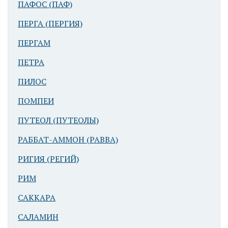
ПАФОС (ПАФ)
ПЕРГА (ПЕРГИЯ)
ПЕРГАМ
ПЕТРА
ПИЛОС
Колодец в
ПОМПЕИ
Араде
ПУТЕОЛ (ПУТЕОЛЫ)
РАББАТ-АММОН (РАВВА)
РИГИЯ (РЕГИЙ)
РИМ
САККАРА
Израильская
САЛАМИН
крепость в