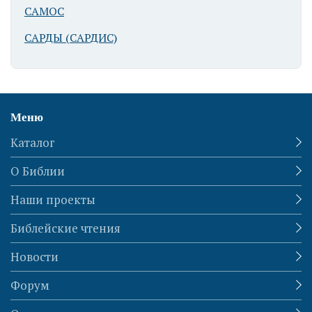
Араде
САМОС
(железный век)
САРДЫ (САРДИС)
Меню
Каталог
Израильская
О Библии
крепость в
Араде
Наши проекты
(железный век)
Библейские чтения
Новости
Форум