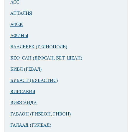
АСС
Арад.
АТТАЛИЯ
Укрепления
АФЕК
эпохи Ранней
бронзы
АФИНЫ
БААЛЬБЕК (ГЕЛИОПОЛЬ)
БЕФ-САН (БЕФСАН, БЕТ-ШЕАН)
БИБЛ (ГЕВАЛ)
БУБАСТ (БУБАСТИС)
Арад
ВИРСАВИЯ
бронзового
ВИФСАИДА
века
ГАВАОН (ГИБЕОН, ГИВОН)
ГАЛААД (ГИЛЕАД)