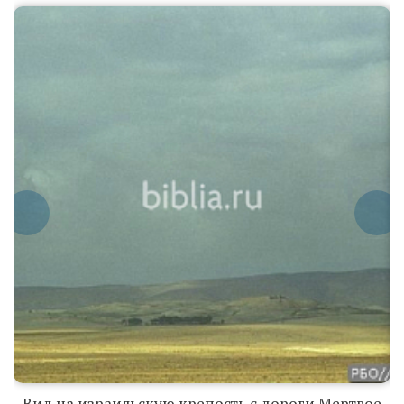
Вид на
израильскую
крепость с
дороги
Мертвое Море
- Беэр-Шева
Вид на израильскую крепость с дороги Мертвое