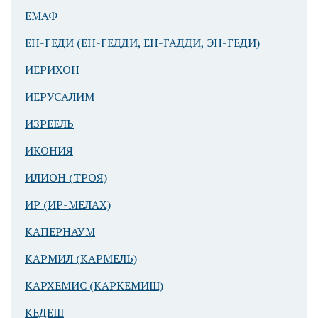
Арад.
ЕМАФ
Укрепления
ЕН-ГЕДИ (ЕН-ГЕДДИ, ЕН-ГАДДИ, ЭН-ГЕДИ)
Ранней
бронзы. Руины
ИЕРИХОН
башни
ИЕРУСАЛИМ
ИЗРЕЕЛЬ
ИКОНИЯ
ИЛИОН (ТРОЯ)
ИР (ИР-МЕЛАХ)
Арад
КАПЕРНАУМ
бронзового
века
КАРМИЛ (КАРМЕЛЬ)
КАРХЕМИС (КАРКЕМИШ)
КЕДЕШ