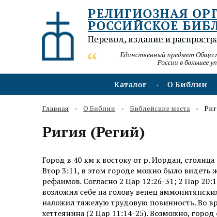
РЕЛИГИОЗНАЯ ОР
РОССИЙСКОЕ БИБ
Перевод, издание и распростр
Единственный предмет Обществ
России в большее у
Каталог
О Библии
Главная
О Библии
Библейские места
Риг
Ригия (Регий)
Город в 40 км к востоку от р. Иордан, столиц
Втор 3:11, в этом городе можно было видеть 
рефаимов. Согласно 2 Цар 12:26-31; 2 Пар 20:
возложил себе на голову венец аммонитянски
наложил тяжелую трудовую повинность. Во в
хеттеянина (2 Цар 11:14-25). Возможно, город