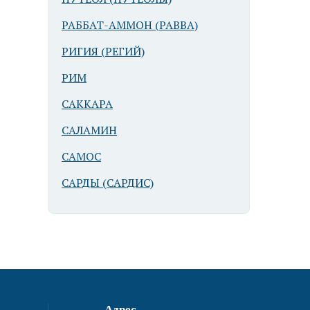
РАББАТ-АММОН (РАВВА)
РИГИЯ (РЕГИЙ)
РИМ
САККАРА
САЛАМИН
САМОС
САРДЫ (САРДИС)
Адрес