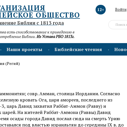
ГАНИЗАЦИЯ
12+
Войти
ЛЕЙСКОЕ ОБЩЕСТВО
анение Библии с 1813 года
а есть способствование к приведению в
потребление Библии.
Из Устава РБО 1813г.
Наши проекты
Библейские чтения
Ново
ия (Регий)
а аммонитян; совр. Амман, столица Иордании. Согласно
железную кровать Ога, царя амореев, последнего из
1-3, царь Давид захватил Раббат-Аммон (Равву) и
х царей. На жителей Раббат-Аммона (Раввы) Давид
ремя осады города Давид послал сюда на смерть Урию
 оставался под властью израильтян до середины IX в. до