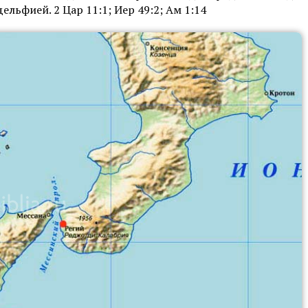
ельфией. 2 Цар 11:1; Иер 49:2; Ам 1:14