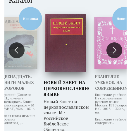
Каталог
Новинка
Новинк
ДВЕНАДЦАТЬ.
ЕВАНГЕЛИЕ
КНИГИ МАЛЫХ
НОВЫЙ ЗАВЕТ НА
УЧЕБНОЕ. НА
ПРОРОКОВ
ЦЕРКОВНОСЛАВЯНСКОМ
СОВРЕМЕННОМ
ЯЗЫКЕ
РУССКОМ
Арсений (Соколов
Евангелие учебное.
А.П., игумен)
На современном
ЯЗЫКЕ
Новый Завет на
Двенадцать. Книги
русском языке. –
малых пророков.– М:
Москва: ИП Захаров
церковнославянском
ГРАНАТ, 2026.– 162 с.
Н.С., 2025. – 320 с.,
языке.-М.:
ил.
Новая книга игумена
Российское
Арсения
Евангелие учебное
(Соколова),...
содержит...
Библейское
Общество,