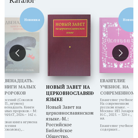
Каталог
Новинка
Новинк
ДВЕНАДЦАТЬ.
ЕВАНГЕЛИЕ
КНИГИ МАЛЫХ
НОВЫЙ ЗАВЕТ НА
УЧЕБНОЕ. НА
ПРОРОКОВ
ЦЕРКОВНОСЛАВЯНСКОМ
СОВРЕМЕННОМ
ЯЗЫКЕ
РУССКОМ
Арсений (Соколов
Евангелие учебное.
А.П., игумен)
На современном
ЯЗЫКЕ
Новый Завет на
Двенадцать. Книги
русском языке. –
малых пророков.– М:
Москва: ИП Захаров
церковнославянском
ГРАНАТ, 2026.– 162 с.
Н.С., 2025. – 320 с.,
языке.-М.:
ил.
Новая книга игумена
Российское
Арсения
Евангелие учебное
(Соколова),...
содержит...
Библейское
Общество,