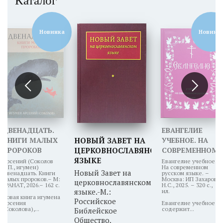
Каталог
Новинка
Новинк
ДВЕНАДЦАТЬ.
ЕВАНГЕЛИЕ
КНИГИ МАЛЫХ
НОВЫЙ ЗАВЕТ НА
УЧЕБНОЕ. НА
ПРОРОКОВ
ЦЕРКОВНОСЛАВЯНСКОМ
СОВРЕМЕННОМ
ЯЗЫКЕ
РУССКОМ
Арсений (Соколов
Евангелие учебное.
А.П., игумен)
На современном
ЯЗЫКЕ
Новый Завет на
Двенадцать. Книги
русском языке. –
малых пророков.– М:
Москва: ИП Захаров
церковнославянском
ГРАНАТ, 2026.– 162 с.
Н.С., 2025. – 320 с.,
языке.-М.:
ил.
Новая книга игумена
Российское
Арсения
Евангелие учебное
(Соколова),...
содержит...
Библейское
Общество,