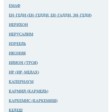
античной
ЕМАФ
мощеной
улицы
ЕН-ГЕДИ (ЕН-ГЕДДИ, ЕН-ГАДДИ, ЭН-ГЕДИ)
ИЕРИХОН
ИЕРУСАЛИМ
ИЗРЕЕЛЬ
ИКОНИЯ
ИЛИОН (ТРОЯ)
II. Город, по
которому,
ИР (ИР-МЕЛАХ)
согласно Нав
13:4, должна
КАПЕРНАУМ
была пройти
КАРМИЛ (КАРМЕЛЬ)
северная
граница Земли
КАРХЕМИС (КАРКЕМИШ)
обетованной;
КЕДЕШ
вероятно, совр.