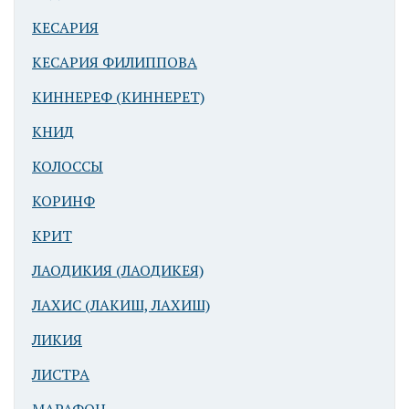
Афка в Ливане,
КЕСАРИЯ
к северо-
КЕСАРИЯ ФИЛИППОВА
востоку от
Бейрута. III.
КИННЕРЕФ (КИННЕРЕТ)
Город на
северо-западе
КНИД
Палестины, в
КОЛОССЫ
«наделе»
Асира
КОРИНФ
КРИТ
ЛАОДИКИЯ (ЛАОДИКЕЯ)
ЛАХИС (ЛАКИШ, ЛАХИШ)
ЛИКИЯ
IV. Город в 5 км
ЛИСТРА
к востоку от оз.