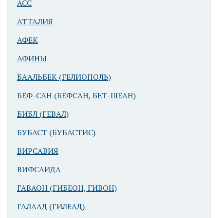
АСС
крепостью
АТТАЛИЯ
АФЕК
АФИНЫ
БААЛЬБЕК (ГЕЛИОПОЛЬ)
БЕФ-САН (БЕФСАН, БЕТ-ШЕАН)
Афек.
Акрополь. На
БИБЛ (ГЕВАЛ)
переднем
БУБАСТ (БУБАСТИС)
плане - руины
резиденции
ВИРСАВИЯ
египетского
ВИФСАИДА
наместника
ГАВАОН (ГИБЕОН, ГИВОН)
ГАЛААД (ГИЛЕАД)