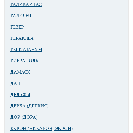
ГАЛИКАРНАС
ГАЛИЛЕЯ
ГЕЗЕР
Афек.
Акрополь. На
ГЕРАКЛЕЯ
переднем
ГЕРКУЛАНУМ
плане - руины
резиденции
ГИЕРАПОЛЬ
египетского
наместника.
ДАМАСК
ДАН
ДЕЛЬФЫ
ДЕРБА (ДЕРВИЯ)
ДОР (ДОРА)
ЕКРОН (АККАРОН, ЭКРОН)
Афек. Остатки