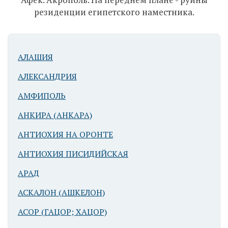
резиденции египетского наместника.
Афек.
Акрополь. На
переднем
плане - руины
АЛАШИЯ
резиденции
египетского
АЛЕКСАНДРИЯ
наместника
АМФИПОЛЬ
АНКИРА (АНКАРА)
АНТИОХИЯ НА ОРОНТЕ
АНТИОХИЯ ПИСИДИЙСКАЯ
АРАД
Афек. Общий
АСКАЛОН (АШКЕЛОН)
вид на
акрополь с
АСОР (ГАЦОР; ХАЦОР)
османской