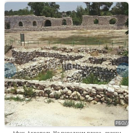
Афек.
Акрополь. На
переднем
плане - руины
резиденции
египетского
наместника.
Афек. Акрополь. На переднем плане - руины